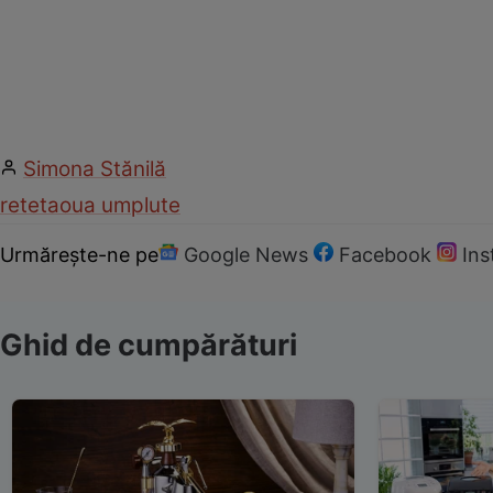
Simona Stănilă
reteta
oua umplute
Urmărește-ne pe
Google News
Facebook
In
Ghid de cumpărături