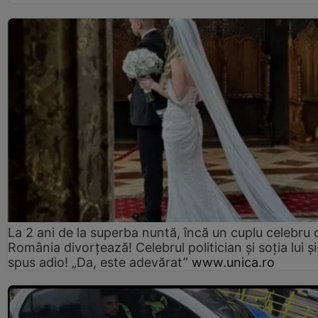
La 2 ani de la superba nuntă, încă un cuplu celebru 
România divorțează! Celebrul politician și soția lui ș
spus adio! „Da, este adevărat”
www.unica.ro