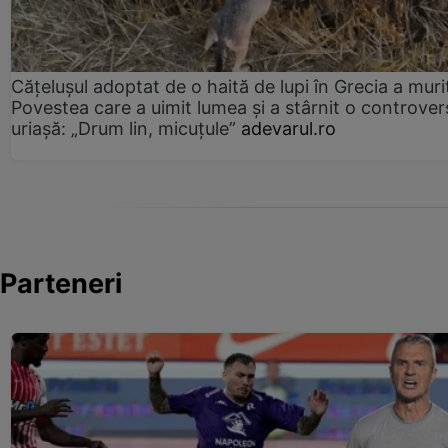
Cățelușul adoptat de o haită de lupi în Grecia a muri
Povestea care a uimit lumea și a stârnit o controver
uriașă: „Drum lin, micuțule”
adevarul.ro
Parteneri