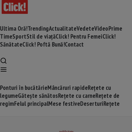
Ultima Oră!
Trending
Actualitate
Vedete
Video
Prime
Time
Sport
Stil de viață
Click! Pentru Femei
Click!
Sănătate
Click! Poftă Bună!
Contact
Ponturi în bucătărie
Mâncăruri rapide
Rețete cu
legume
Gătește sănătos
Rețete cu carne
Rețete de
regim
Felul principal
Mese festive
Deserturi
Rețete