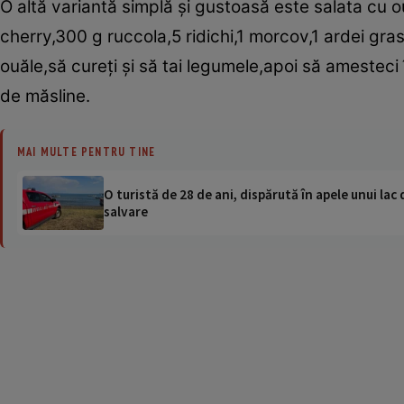
O altă variantă simplă şi gustoasă este salata cu ouă
cherry,300 g ruccola,5 ridichi,1 morcov,1 ardei gra
ouăle,să cureţi şi să tai legumele,apoi să amesteci 
de măsline.
MAI MULTE PENTRU TINE
O turistă de 28 de ani, dispărută în apele unui lac 
salvare