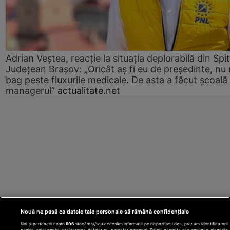
Adrian Veștea, reacție la situația deplorabilă din Spit
Județean Brașov: „Oricât aș fi eu de președinte, nu
bag peste fluxurile medicale. De asta a făcut școală
managerul”
actualitate.net
Nouă ne pasă ca datele tale personale să rămână confidențiale
Noi și partenerii noștri
606
stocăm și/sau accesăm informații pe dispozitivul dvs., precum identificatorii
cookie unici pentru prelucrarea datelor cu caracter personal. Puteți accepta sau gestiona alegerile