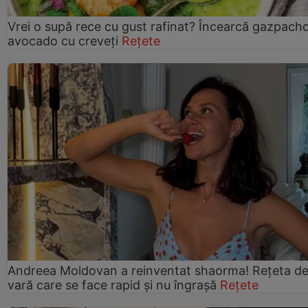
Vrei o supă rece cu gust rafinat? Încearcă gazpach
avocado cu creveți
Rețete
Andreea Moldovan a reinventat shaorma! Rețeta d
vară care se face rapid și nu îngrașă
Rețete