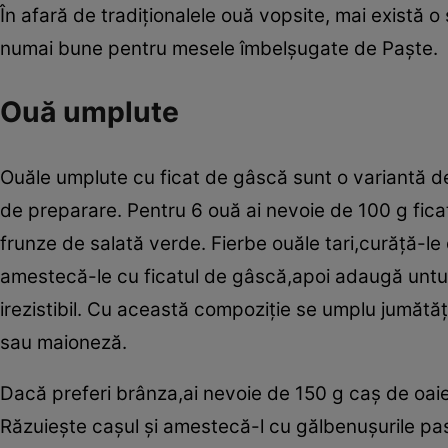
În afară de tradiţionalele ouă vopsite, mai există o
numai bune pentru mesele îmbelşugate de Paşte.
Ouă umplute
Ouăle umplute cu ficat de gâscă sunt o variantă de
de preparare. Pentru 6 ouă ai nevoie de 100 g fica
frunze de salată verde. Fierbe ouăle tari,curăţă-le
amestecă-le cu ficatul de gâscă,apoi adaugă untul,
irezistibil. Cu această compoziţie se umplu jumătăţ
sau maioneză.
Dacă preferi brânza,ai nevoie de 150 g caş de oaie
Răzuieşte caşul şi amestecă-l cu gălbenuşurile pas