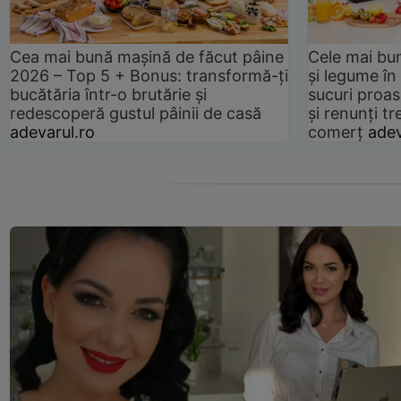
Cea mai bună mașină de făcut pâine
Cele mai bu
2026 – Top 5 + Bonus: transformă-ți
și legume în
bucătăria într-o brutărie și
sucuri proas
redescoperă gustul pâinii de casă
și renunți tr
adevarul.ro
comerț
adev