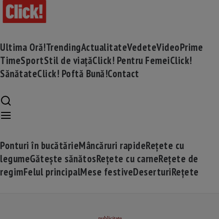
Ultima Oră!
Trending
Actualitate
Vedete
Video
Prime
Time
Sport
Stil de viață
Click! Pentru Femei
Click!
Sănătate
Click! Poftă Bună!
Contact
Ponturi în bucătărie
Mâncăruri rapide
Rețete cu
legume
Gătește sănătos
Rețete cu carne
Rețete de
regim
Felul principal
Mese festive
Deserturi
Rețete