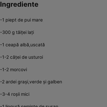
Ingrediente
-1 piept de pui mare
-300 g tăiţei laţi
-1 ceapă albă,uscată
-1-2 căţei de usturoi
-1-2 morcovi
-2 ardei graşi,verde şi galben
-3-4 roşii mici
-1 lingură seminţe de susan