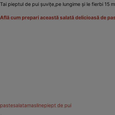
Tai pieptul de pui şuviţe,pe lungime şi le fierbi 15
Află cum prepari această salată delicioasă de pas
paste
salata
masline
piept de pui