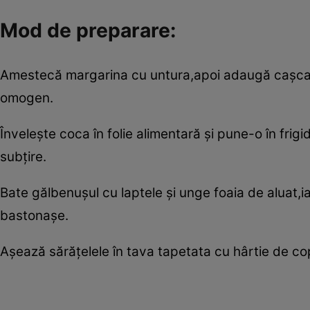
Mod de preparare:
Amestecă margarina cu untura,apoi adaugă caşcaval
omogen.
Înveleşte coca în folie alimentară şi pune-o în frig
subţire.
Bate gălbenuşul cu laptele şi unge foaia de aluat,i
bastonaşe.
Aşează sărăţelele în tava tapetata cu h