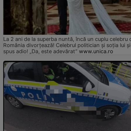
La 2 ani de la superba nuntă, încă un cuplu celebru 
România divorțează! Celebrul politician și soția lui ș
spus adio! „Da, este adevărat”
www.unica.ro