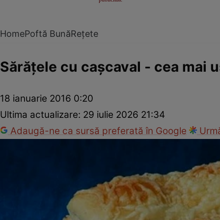
Home
Poftă Bună
Rețete
Sărăţele cu caşcaval - cea mai u
18 ianuarie 2016 0:20
Ultima actualizare:
29 iulie 2026 21:34
Adaugă-ne ca sursă preferată în Google
Urmă