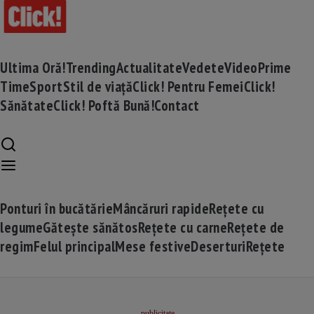
Ultima Oră!
Trending
Actualitate
Vedete
Video
Prime
Time
Sport
Stil de viață
Click! Pentru Femei
Click!
Sănătate
Click! Poftă Bună!
Contact
Ponturi în bucătărie
Mâncăruri rapide
Rețete cu
legume
Gătește sănătos
Rețete cu carne
Rețete de
regim
Felul principal
Mese festive
Deserturi
Rețete