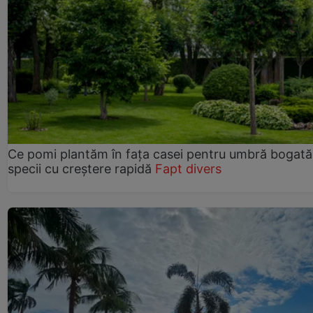
Ce pomi plantăm în fața casei pentru umbră bogată
specii cu creștere rapidă
Fapt divers