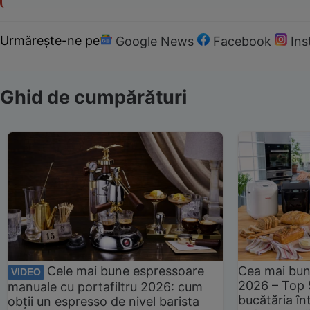
Urmărește-ne pe
Google News
Facebook
In
Ghid de cumpărături
Cele mai bune espressoare
Cea mai bun
VIDEO
2026 – Top 
manuale cu portafiltru 2026: cum
bucătăria înt
obții un espresso de nivel barista