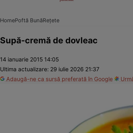
Home
Poftă Bună
Rețete
Supă-cremă de dovleac
14 ianuarie 2015 14:05
Ultima actualizare:
29 iulie 2026 21:37
Adaugă-ne ca sursă preferată în Google
Urmă