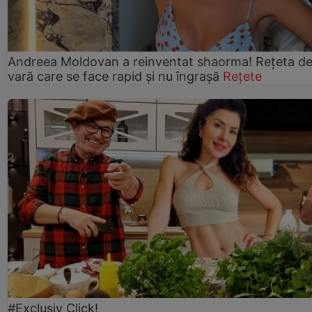
Andreea Moldovan a reinventat shaorma! Rețeta d
vară care se face rapid și nu îngrașă
Rețete
#Exclusiv Click!