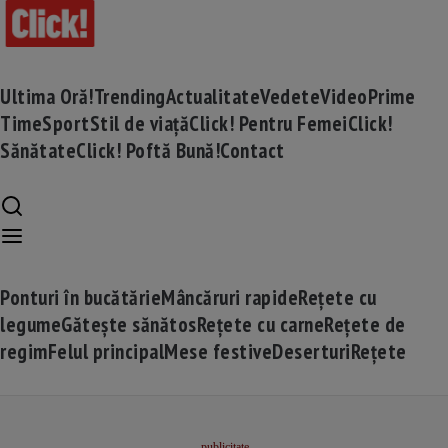
Ultima Oră!
Trending
Actualitate
Vedete
Video
Prime
Time
Sport
Stil de viață
Click! Pentru Femei
Click!
Sănătate
Click! Poftă Bună!
Contact
Ponturi în bucătărie
Mâncăruri rapide
Rețete cu
legume
Gătește sănătos
Rețete cu carne
Rețete de
regim
Felul principal
Mese festive
Deserturi
Rețete