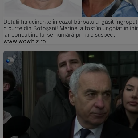
Detalii halucinante în cazul bărbatului găsit îngropat
o curte din Botoșani! Marinel a fost înjunghiat în ini
iar concubina lui se numără printre suspecți
www.wowbiz.ro