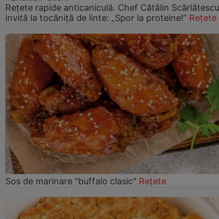
Rețete rapide anticaniculă. Chef Cătălin Scărlătesc
invită la tocăniță de linte: „Spor la proteine!”
Rețete
Sos de marinare "buffalo clasic"
Rețete