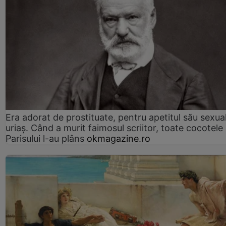
Era adorat de prostituate, pentru apetitul său sexua
uriaș. Când a murit faimosul scriitor, toate cocotele
Parisului l-au plâns
okmagazine.ro