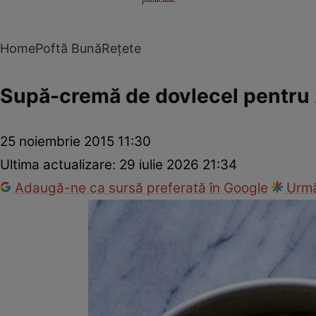
Home
Poftă Bună
Rețete
Supă-cremă de dovlecel pentru z
25 noiembrie 2015 11:30
Ultima actualizare:
29 iulie 2026 21:34
Adaugă-ne ca sursă preferată în Google
Urmă