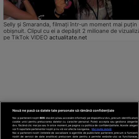
Selly și Smaranda, filmați într-un moment mai puțin
obișnuit. Clipul cu ei a depășit 2 milioane de vizualiz
pe TikTok VIDEO
actualitate.net
Nouă ne pasă ca datele tale personale să rămână confidențiale
Noi și partenerii noștri
606
stocăm și/sau accesăm informații pe dispozitivul dvs., precum identificatorii
cookie unici pentru prelucrarea datelor cu caracter personal. Puteți accepta sau gestiona alegerile
dvs. făcând clic mai jos sau în orice moment, pe pagina cu politica de confidențialitate. Aceste alegeri
vor fi raportate partenerilor noștri și nu vă vor afecta navigarea.
Mai multe detalii
Noi si partenerii nostri (retelele de socializare si agentiile de publicitate partenere, precum si furnizorii
nostri de servicii de date analitice) prelucram date pentru a permite website-ului sa functioneze,