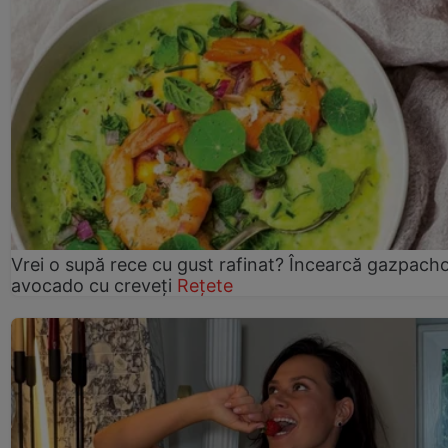
Vrei o supă rece cu gust rafinat? Încearcă gazpach
avocado cu creveți
Rețete