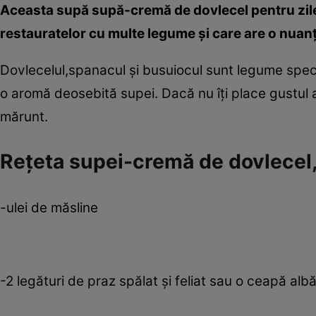
Aceasta supă supă-cremă de dovlecel pentru zilele
restauratelor cu multe legume şi care are o nuan
Dovlecelul,spanacul şi busuiocul sunt legume speci
o aromă deosebită supei. Dacă nu îţi place gustul a
mărunt.
Reţeta supei-cremă de dovlecel
-ulei de măsline
-2 legături de praz spălat şi feliat sau o ceapă alb