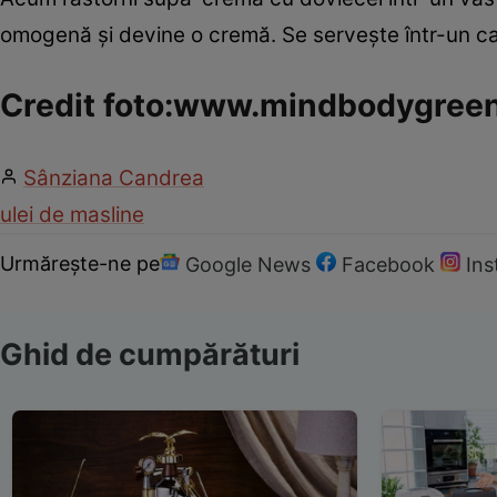
omogenă şi devine o cremă. Se serveşte într-un cas
Credit foto:www.mindbodygree
Sânziana Candrea
ulei de masline
Urmărește-ne pe
Google News
Facebook
In
Ghid de cumpărături