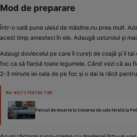
Mod de preparare
Într-o oală pune uleiul de măsline,nu prea mult. Ad
acest timp amesteci în ele. Adaugă usturoiul şi ma
Adaugi dovlecelul pe care îl cureţi de coajă şi îl ta
foc ca să fiarbă toate legumele. Când vezi că au fi
2-3 minute iei oala de pe foc şi o dai la răcit pentr
MAI MULTE PENTRU TINE
Pericol de moarte la trecerea de cale ferată la Pet
Acum răstorni supa-crema cu dovlecel într-un vas 