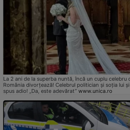
La 2 ani de la superba nuntă, încă un cuplu celebru 
România divorțează! Celebrul politician și soția lui ș
spus adio! „Da, este adevărat”
www.unica.ro