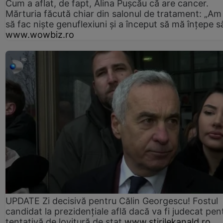
Cum a aflat, de fapt, Alina Pușcău că are cancer.
Mărturia făcută chiar din salonul de tratament: „Am
să fac niște genuflexiuni și a început să mă înțepe s
www.wowbiz.ro
UPDATE Zi decisivă pentru Călin Georgescu! Fostul
candidat la prezidențiale află dacă va fi judecat pen
tentativă de lovitură de stat
www.stirilekanald.ro