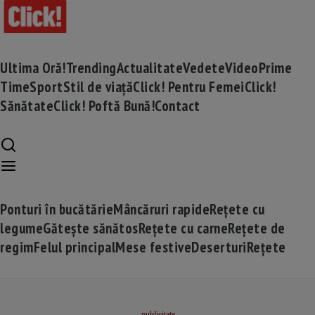
Ultima Oră!
Trending
Actualitate
Vedete
Video
Prime
Time
Sport
Stil de viață
Click! Pentru Femei
Click!
Sănătate
Click! Poftă Bună!
Contact
Ponturi în bucătărie
Mâncăruri rapide
Rețete cu
legume
Gătește sănătos
Rețete cu carne
Rețete de
regim
Felul principal
Mese festive
Deserturi
Rețete