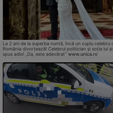
La 2 ani de la superba nuntă, încă un cuplu celebru 
România divorțează! Celebrul politician și soția lui ș
spus adio! „Da, este adevărat”
www.unica.ro