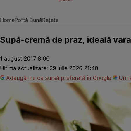
Home
Poftă Bună
Rețete
Supă-cremă de praz, ideală vara
1 august 2017 8:00
Ultima actualizare:
29 iulie 2026 21:40
Adaugă-ne ca sursă preferată în Google
Urmă