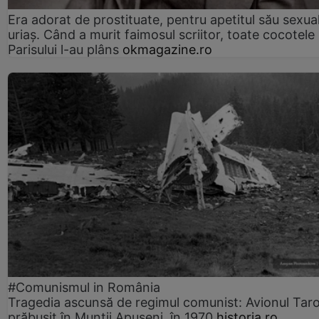
Era adorat de prostituate, pentru apetitul său sexua
uriaș. Când a murit faimosul scriitor, toate cocotele
Parisului l-au plâns
okmagazine.ro
#Comunismul in România
Tragedia ascunsă de regimul comunist: Avionul Ta
prăbușit în Munții Apuseni, în 1970
historia.ro