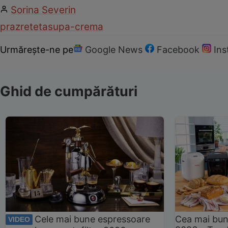
Sorina Severin
praz
reteta
supa-crema
Urmărește-ne pe
Google News
Facebook
In
Ghid de cumpărături
Cele mai bune espressoare
Cea mai bun
VIDEO