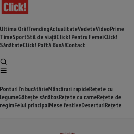
Ultima Oră!
Trending
Actualitate
Vedete
Video
Prime
Time
Sport
Stil de viață
Click! Pentru Femei
Click!
Sănătate
Click! Poftă Bună!
Contact
Ponturi în bucătărie
Mâncăruri rapide
Rețete cu
legume
Gătește sănătos
Rețete cu carne
Rețete de
regim
Felul principal
Mese festive
Deserturi
Rețete