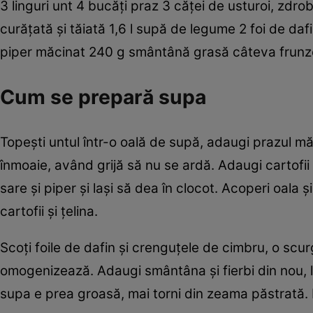
3 linguri unt 4 bucăţi praz 3 căţei de usturoi, zdrobi
curăţată şi tăiată 1,6 l supă de legume 2 foi de daf
piper măcinat 240 g smântână grasă câteva frunze
Cum se prepară supa
Topeşti untul într-o oală de supă, adaugi prazul mă
înmoaie, având grijă să nu se ardă. Adaugi cartofii
sare şi piper şi laşi să dea în clocot. Acoperi oala 
cartofii şi ţelina.
Scoţi foile de dafin şi crenguţele de cimbru, o scu
omogenizează. Adaugi smântâna şi fierbi din nou, la
supa e prea groasă, mai torni din zeama păstrată.