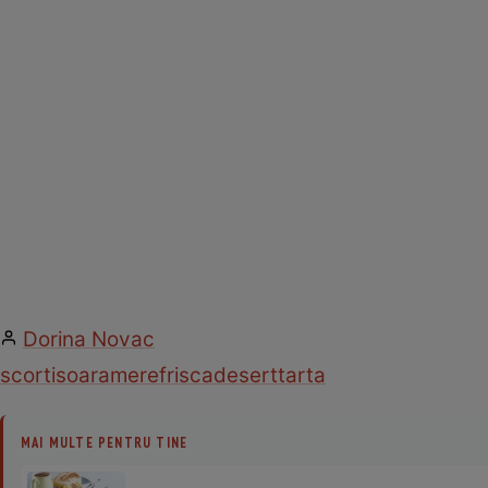
Dorina Novac
scortisoara
mere
frisca
desert
tarta
MAI MULTE PENTRU TINE