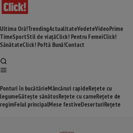
Ultima Oră!
Trending
Actualitate
Vedete
Video
Prime
Time
Sport
Stil de viață
Click! Pentru Femei
Click!
Sănătate
Click! Poftă Bună!
Contact
Ponturi în bucătărie
Mâncăruri rapide
Rețete cu
legume
Gătește sănătos
Rețete cu carne
Rețete de
regim
Felul principal
Mese festive
Deserturi
Rețete