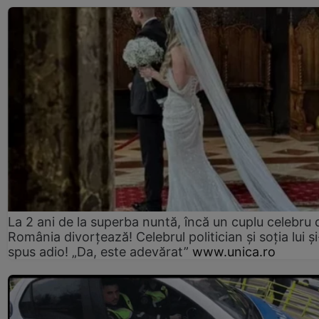
La 2 ani de la superba nuntă, încă un cuplu celebru 
România divorțează! Celebrul politician și soția lui ș
spus adio! „Da, este adevărat”
www.unica.ro