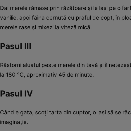
Dai merele rămase prin răzătoare şi le laşi pe o far
vanilie, apoi făina cernută cu praful de copt, în p
merele rase şi mixezi la viteză mică.
Pasul III
Răstorni aluatul peste merele din tavă şi îl netezeşt
la 180 °C, aproximativ 45 de minute.
Pasul IV
Când e gata, scoţi tarta din cuptor, o laşi să se ră
imaginaţie.