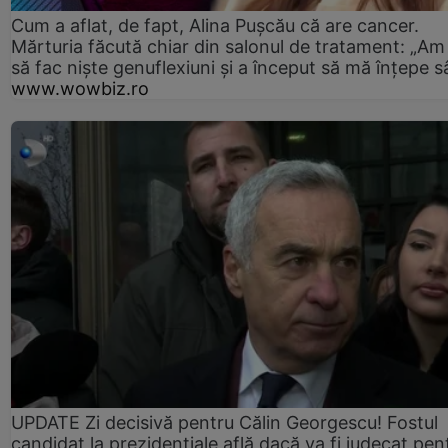
Cum a aflat, de fapt, Alina Pușcău că are cancer.
Mărturia făcută chiar din salonul de tratament: „Am
să fac niște genuflexiuni și a început să mă înțepe s
www.wowbiz.ro
UPDATE Zi decisivă pentru Călin Georgescu! Fostul
candidat la prezidențiale află dacă va fi judecat pen