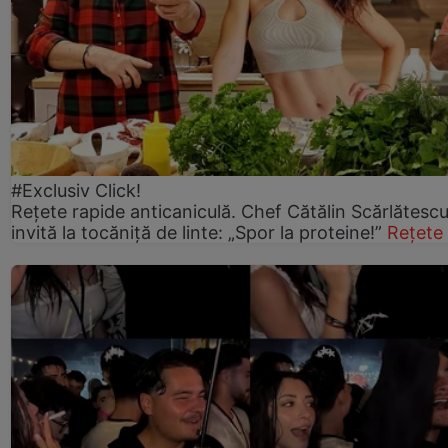
#Exclusiv Click!
Rețete rapide anticaniculă. Chef Cătălin Scărlătesc
invită la tocăniță de linte: „Spor la proteine!”
Rețete