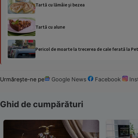
Tartă cu lămâie şi bezea
Tartă cu alune
Pericol de moarte la trecerea de cale ferată la Pet
Urmărește-ne pe
Google News
Facebook
In
Ghid de cumpărături