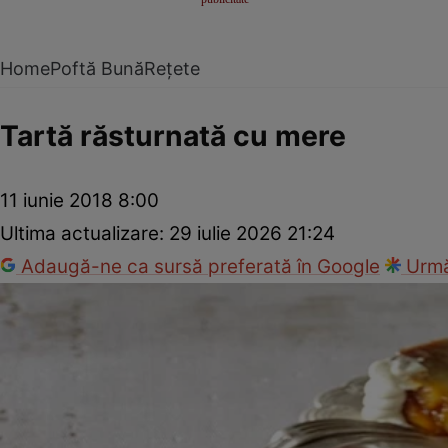
Home
Poftă Bună
Rețete
Tartă răsturnată cu mere
11 iunie 2018 8:00
Ultima actualizare:
29 iulie 2026 21:24
Adaugă-ne ca sursă preferată în Google
Urmă