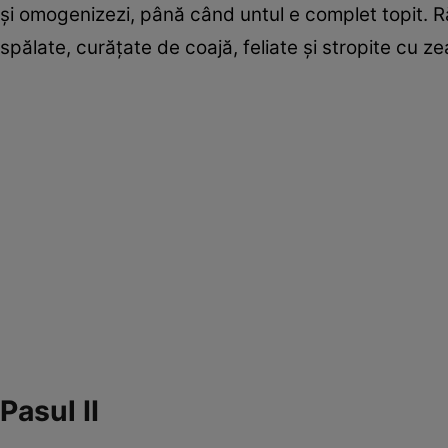
şi omogenizezi, până când untul e complet topit. Ră
spălate, curăţate de coajă, feliate şi stropite cu z
Pasul II