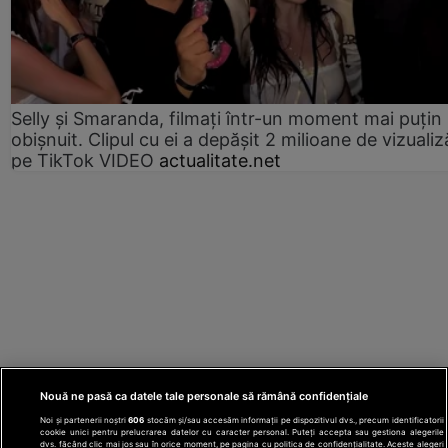
Selly și Smaranda, filmați într-un moment mai puțin
obișnuit. Clipul cu ei a depășit 2 milioane de vizualiz
pe TikTok VIDEO
actualitate.net
Nouă ne pasă ca datele tale personale să rămână confidențiale
Noi și partenerii noștri
606
stocăm și/sau accesăm informații pe dispozitivul dvs., precum identificatorii
cookie unici pentru prelucrarea datelor cu caracter personal. Puteți accepta sau gestiona alegerile
dvs. făcând clic mai jos sau în orice moment, pe pagina cu politica de confidențialitate. Aceste alegeri