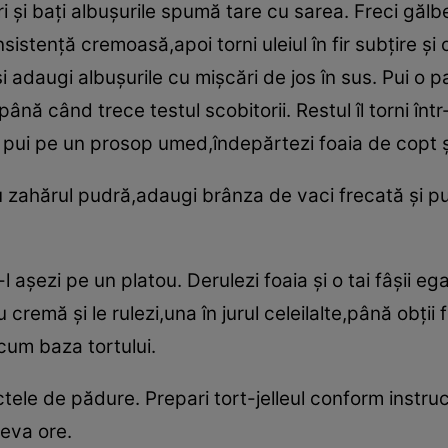
 şi baţi albuşurile spumă tare cu sarea. Freci gălbe
istenţă cremoasă,apoi torni uleiul în fir subţire şi
 adaugi albuşurile cu mişcări de jos în sus. Pui o p
până când trece testul scobitorii. Restul îl torni înt
l pui pe un prosop umed,îndepărtezi foaia de copt şi
 zahărul pudră,adaugi brânza de vaci frecată şi p
-l aşezi pe un platou. Derulezi foaia şi o tai fâşii eg
cu cremă şi le rulezi,una în jurul celeilalte,până obţii
ecum baza tortului.
ctele de pădure. Prepari tort-jelleul conform instruc
teva ore.