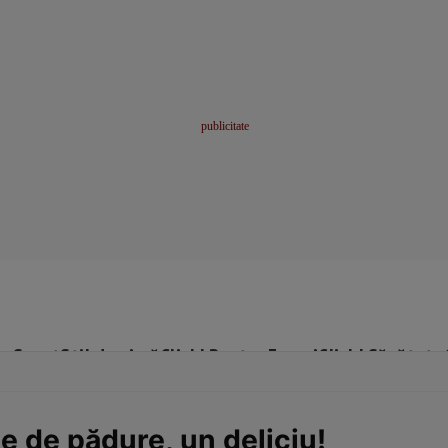
me
Sport
Stil de viață
Click! Pentru Femei
Click! Sănătate
te de pădure, un deliciu!