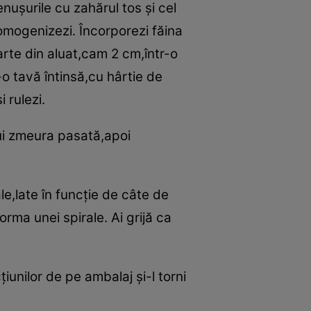
nuşurile cu zahărul tos şi cel
 omogenizezi. Încorporezi făina
arte din aluat,cam 2 cm,într-o
r-o tavă întinsă,cu hârtie de
 rulezi.
ui zmeura pasată,apoi
ale,late în funcţie de câte de
 forma unei spirale. Ai grijă ca
ţiunilor de pe ambalaj şi-l torni