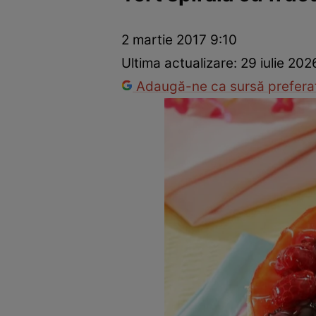
Ponturi în bucătărie
Mâncăruri rapide
Rețete cu legume
2 martie 2017 9:10
Ultima actualizare:
29 iulie 202
Adaugă-ne ca sursă preferat