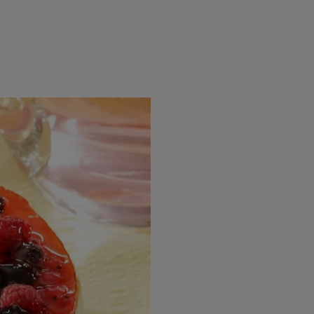
rincipal
Mese festive
Deserturi
Rețete