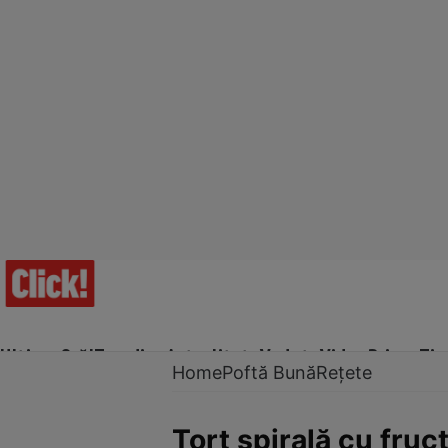
Ultima Oră!
Trending
Actualitate
Vedete
Video
Prime Ti
Home
Poftă Bună
Rețete
Tort spirală cu fruc