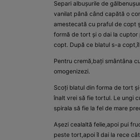
Separi albuşurile de gălbenuşuri
vanilat până când capătă o cons
amestecată cu praful de copt şi
formă de tort şi o dai la cuptor 
copt. După ce blatul s-a copt,î
Pentru cremă,baţi smântâna cu
omogenizezi.
Scoţi blatul din forma de tort şi
înalt vrei să fie tortul. Le ungi 
spirala să fie la fel de mare pr
Aşezi cealaltă felie,apoi pui fru
peste tort,apoi îl dai la rece câ