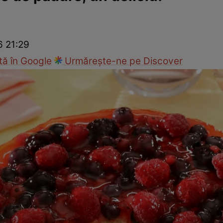
Gătește sănătos
Rețete cu carne
Rețete de regim
Felul p
6 21:29
ă în Google
Urmărește-ne pe Discover