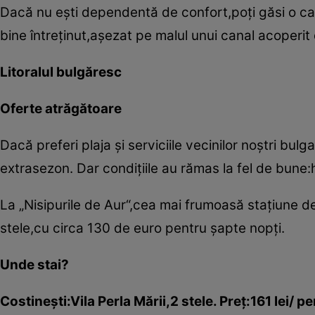
Dacă nu eşti dependentă de confort,poţi găsi o caz
bine întreţinut,aşezat pe malul unui canal acoperit 
Litoralul bulgăresc
Oferte atrăgătoare
Dacă preferi plaja şi serviciile vecinilor noştri bulga
extrasezon. Dar condiţiile au rămas la fel de bune:
La „Nisipurile de Aur“,cea mai frumoasă staţiune de 
stele,cu circa 130 de euro pentru şapte nopţi.
Unde stai?
Costineşti:Vila Perla Mării,2 stele. Preţ:161 lei