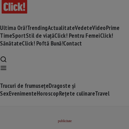
Ultima Oră!
Trending
Actualitate
Vedete
Video
Prime
Time
Sport
Stil de viață
Click! Pentru Femei
Click!
Sănătate
Click! Poftă Bună!
Contact
Trucuri de frumusețe
Dragoste și
Sex
Evenimente
Horoscop
Rețete culinare
Travel