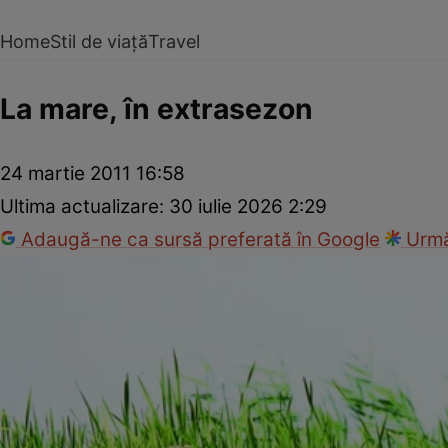
Home
Stil de viață
Travel
La mare, în extrasezon
24 martie 2011 16:58
Ultima actualizare:
30 iulie 2026 2:29
Adaugă-ne ca sursă preferată în Google
Urmă