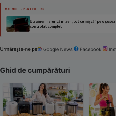
MAI MULTE PENTRU TINE
Ucrainenii aruncă în aer „tot ce mișcă” pe o șose
controlat complet
Urmărește-ne pe
Google News
Facebook
In
Ghid de cumpărături