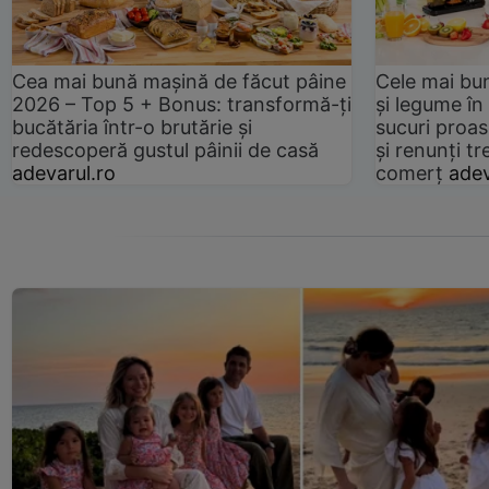
Cea mai bună mașină de făcut pâine
Cele mai bu
2026 – Top 5 + Bonus: transformă-ți
și legume în
bucătăria într-o brutărie și
sucuri proas
redescoperă gustul pâinii de casă
și renunți tr
adevarul.ro
comerț
adev