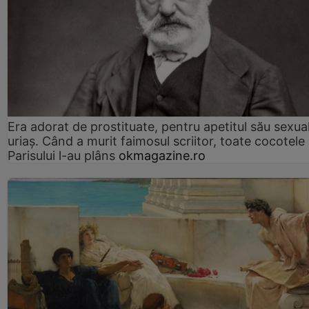
Era adorat de prostituate, pentru apetitul său sexua
uriaș. Când a murit faimosul scriitor, toate cocotele
Parisului l-au plâns
okmagazine.ro