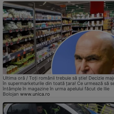
Ultima oră / Toți românii trebuie să știe! Decizie maj
în supermarketurile din toată țara! Ce urmează să s
întâmple în magazine în urma apelului făcut de Ilie
Bolojan
www.unica.ro