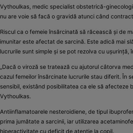
Vythoulkas, medic specialist obstetrică-ginecologie,
nu are voie să facă o gravidă atunci când contract
Riscul ca o femeie însărcinată să răcească şi de m
imunitar este afectat de sarcină. Este adică mai slă
lucrurile sunt simple şi se pot rezolva cu uşurinţă, î
„Dacă o viroză se tratează cu ajutorul câtorva med
cazul femeilor însărcinate lucrurile stau diferit. 
sensibil, existând posibilitatea ca ele să afecteze 
Vythoulkas.
Antiinflamatoarele nesteroidiene, de tipul ibuprofe
prima jumătate a sarcinii, iar utilizarea acetaminof
hiperactivitate cu deficit de atenţie la copil.