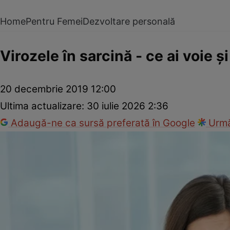
Home
Pentru Femei
Dezvoltare personală
Virozele în sarcină - ce ai voie şi
20 decembrie 2019 12:00
Ultima actualizare:
30 iulie 2026 2:36
Adaugă-ne ca sursă preferată în Google
Urmă