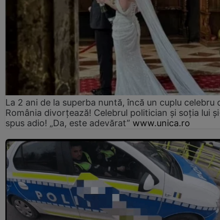
La 2 ani de la superba nuntă, încă un cuplu celebru 
România divorțează! Celebrul politician și soția lui ș
spus adio! „Da, este adevărat”
www.unica.ro