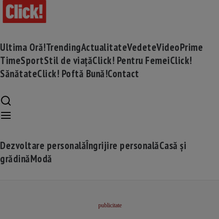
Ultima Oră!
Trending
Actualitate
Vedete
Video
Prime
Time
Sport
Stil de viață
Click! Pentru Femei
Click!
Sănătate
Click! Poftă Bună!
Contact
Dezvoltare personală
Îngrijire personală
Casă și
grădină
Modă