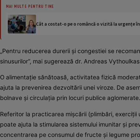
MAI MULTE PENTRU TINE
Cât a costat-o pe o româncă o vizită la urgențe în
„Pentru reducerea durerii şi congestiei se recoma
sinusurilor”, mai sugerează dr. Andreas Vythoulkas
O alimentaţie sănătoasă, activitatea fizică moderat
ajuta la prevenirea dezvoltării unei viroze. De a
bolnave şi circulaţia prin locuri publice aglomerate
Referitor la practicarea mişcării (plimbări, exerciţi
poate ajuta la stimularea sistemului imunitar şi pre
concentrarea pe consumul de fructe şi legume proa