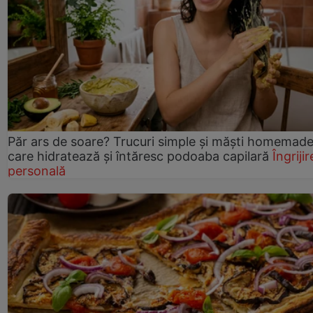
Păr ars de soare? Trucuri simple și măști homemad
care hidratează și întăresc podoaba capilară
Îngrijir
personală