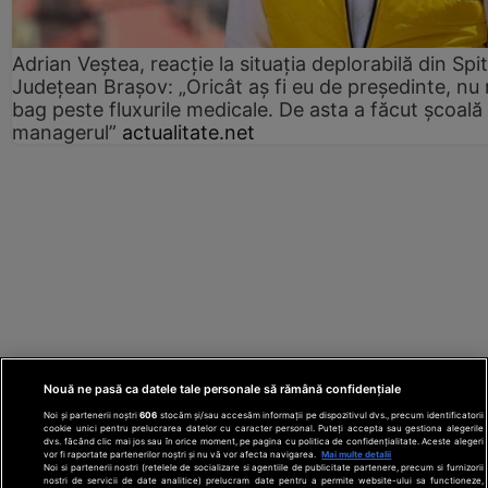
Adrian Veștea, reacție la situația deplorabilă din Spit
Județean Brașov: „Oricât aș fi eu de președinte, nu
bag peste fluxurile medicale. De asta a făcut școală
managerul”
actualitate.net
Nouă ne pasă ca datele tale personale să rămână confidențiale
Noi și partenerii noștri
606
stocăm și/sau accesăm informații pe dispozitivul dvs., precum identificatorii
cookie unici pentru prelucrarea datelor cu caracter personal. Puteți accepta sau gestiona alegerile
dvs. făcând clic mai jos sau în orice moment, pe pagina cu politica de confidențialitate. Aceste alegeri
vor fi raportate partenerilor noștri și nu vă vor afecta navigarea.
Mai multe detalii
Noi si partenerii nostri (retelele de socializare si agentiile de publicitate partenere, precum si furnizorii
nostri de servicii de date analitice) prelucram date pentru a permite website-ului sa functioneze,