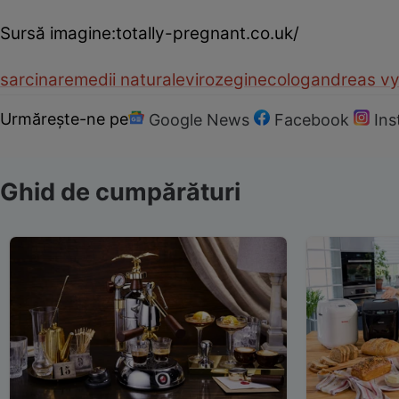
Sursă imagine:totally-pregnant.co.uk/
sarcina
remedii naturale
viroze
ginecolog
andreas vy
Urmărește-ne pe
Google News
Facebook
In
Ghid de cumpărături