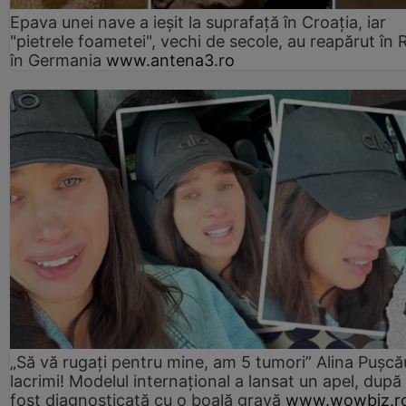
Epava unei nave a ieșit la suprafață în Croația, iar
"pietrele foametei", vechi de secole, au reapărut în R
în Germania
www.antena3.ro
„Să vă rugați pentru mine, am 5 tumori” Alina Pușcău
lacrimi! Modelul internațional a lansat un apel, după
fost diagnosticată cu o boală gravă
www.wowbiz.r