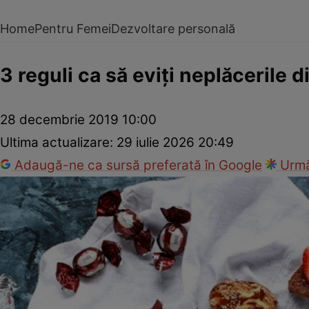
Home
Pentru Femei
Dezvoltare personală
3 reguli ca să eviţi neplăcerile d
28 decembrie 2019 10:00
Ultima actualizare:
29 iulie 2026 20:49
Adaugă-ne ca sursă preferată în Google
Urmă