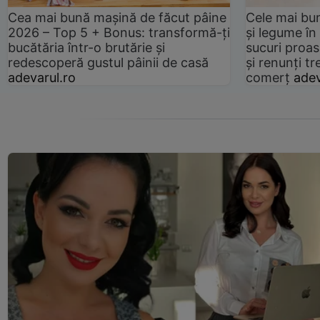
Cea mai bună mașină de făcut pâine
Cele mai bu
2026 – Top 5 + Bonus: transformă-ți
și legume în
bucătăria într-o brutărie și
sucuri proas
redescoperă gustul pâinii de casă
și renunți tr
adevarul.ro
comerț
adev