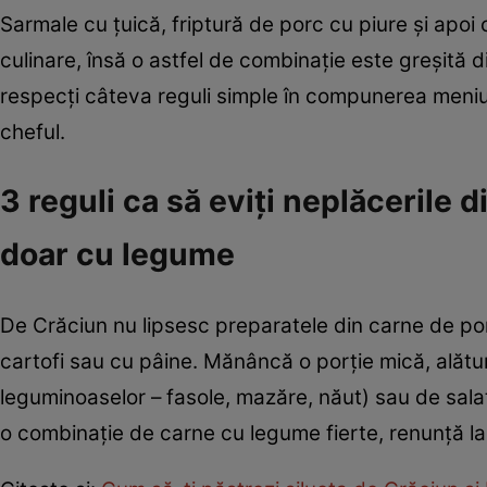
Sarmale cu ţuică, friptură de porc cu piure şi apoi
culinare, însă o astfel de combinaţie este greşită d
respecţi câteva reguli simple în compunerea meniulu
cheful.
3 reguli ca să eviţi neplăcerile 
doar cu legume
De Crăciun nu lipsesc preparatele din carne de por
cartofi sau cu pâine. Mănâncă o porţie mică, alăt
leguminoaselor – fasole, mazăre, năut) sau de salat
o combinaţie de carne cu legume fierte, renunţă la