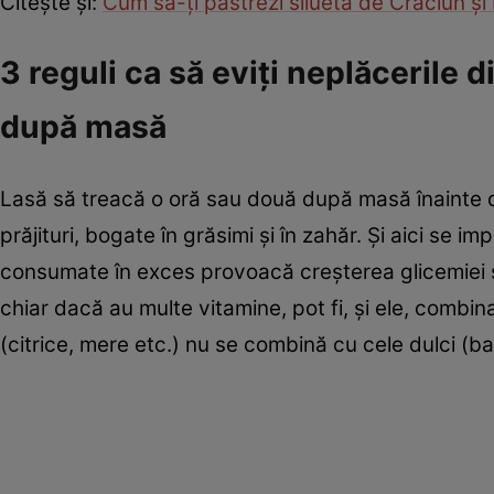
Citeşte şi:
Cum să-ţi păstrezi silueta de Crăciun şi
3 reguli ca să eviţi neplăcerile
după masă
Lasă să treacă o oră sau două după masă înainte d
prăjituri, bogate în grăsimi şi în zahăr. Şi aici se 
consumate în exces provoacă creşterea glicemiei şi a
chiar dacă au multe vitamine, pot fi, şi ele, combin
(citrice, mere etc.) nu se combină cu cele dulci (b