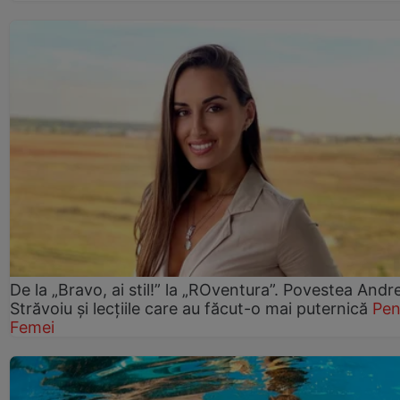
De la „Bravo, ai stil!” la „ROventura”. Povestea Andr
Străvoiu și lecțiile care au făcut-o mai puternică
Pen
Femei