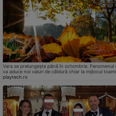
Vara se prelungeşte până în octombrie. Fenomenul 
va aduce noi valuri de căldură chiar la mijlocul toam
playtech.ro