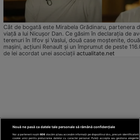
Cât de bogată este Mirabela Grădinaru, partenera 
viață a lui Nicușor Dan. Ce găsim în declarația de av
terenuri în Ilfov și Vaslui, două case moștenite, două
mașini, acțiuni Renault și un împrumut de peste 116
de lei acordat unei asociații
actualitate.net
Nouă ne pasă ca datele tale personale să rămână confidențiale
Noi și partenerii noștri
606
stocăm și/sau accesăm informații pe dispozitivul dvs., precum identificatorii
cookie unici pentru prelucrarea datelor cu caracter personal. Puteți accepta sau gestiona alegerile