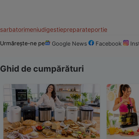
sarbatori
meniu
digestie
preparate
portie
Urmărește-ne pe
Google News
Facebook
In
Ghid de cumpărături