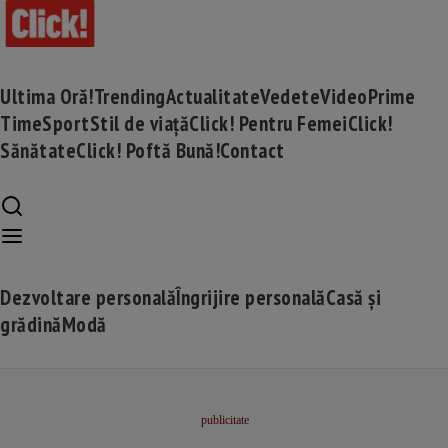
Ultima Oră!
Trending
Actualitate
Vedete
Video
Prime
Time
Sport
Stil de viață
Click! Pentru Femei
Click!
Sănătate
Click! Poftă Bună!
Contact
Dezvoltare personală
Îngrijire personală
Casă și
grădină
Modă