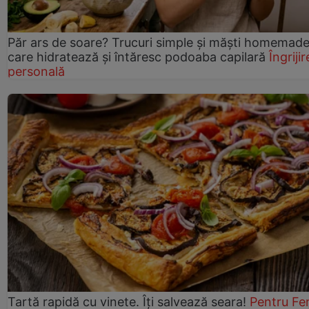
Păr ars de soare? Trucuri simple și măști homemad
care hidratează și întăresc podoaba capilară
Îngrijir
personală
Tartă rapidă cu vinete. Îți salvează seara!
Pentru Fe