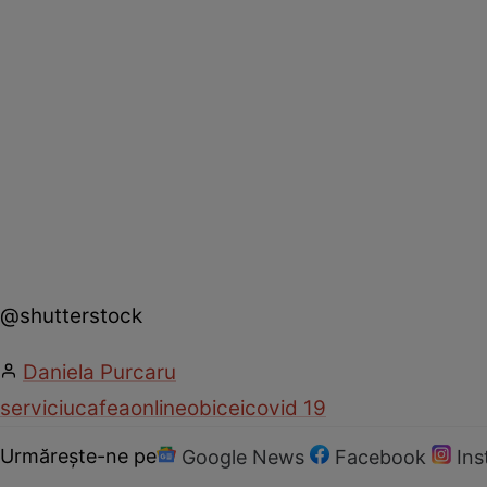
@shutterstock
Daniela Purcaru
serviciu
cafea
online
obicei
covid 19
Urmărește-ne pe
Google News
Facebook
In