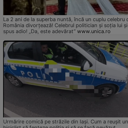
La 2 ani de la superba nuntă, încă un cuplu celebru 
România divorțează! Celebrul politician și soția lui ș
spus adio! „Da, este adevărat”
www.unica.ro
Urmărire comică pe străzile din Iași. Cum a reușit u
biciclist să fenteze poliția și să se facă nevăzut