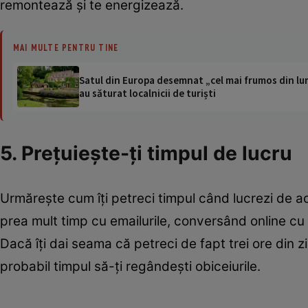
remontează şi te energizează.
MAI MULTE PENTRU TINE
Satul din Europa desemnat „cel mai frumos din lum
au săturat localnicii de turiști
5. Preţuieşte-ţi timpul de lucru
Urmăreşte cum îţi petreci timpul când lucrezi de ac
prea mult timp cu emailurile, conversând online cu
Dacă îţi dai seama că petreci de fapt trei ore din zi
probabil timpul să-ţi regândeşti obiceiurile.