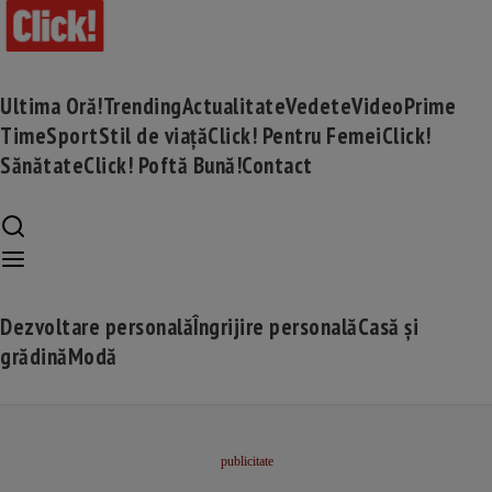
Ultima Oră!
Trending
Actualitate
Vedete
Video
Prime
Time
Sport
Stil de viață
Click! Pentru Femei
Click!
Sănătate
Click! Poftă Bună!
Contact
Dezvoltare personală
Îngrijire personală
Casă și
grădină
Modă