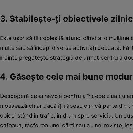
3. Stabileşte-ţi obiectivele zilni
Este uşor să fii copleşită atunci când ai o mulţime 
multe sau să începi diverse activităţi deodată. Fă-ţ
înainte pregăteşte strategia de urmat pentru a doua 
4. Găseşte cele mai bune moduri 
Descoperă ce ai nevoie pentru a începe ziua cu ener
motivează chiar dacă îţi răpesc o mică parte din ti
obicei stând în trafic, în drum spre serviciu. Un duş
cafeaua, răsfoirea unei cărţi sau a unei reviste, ieş