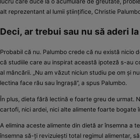
lucru care duce la o acumulare de greutate, probleme
alt reprezentant al lumii ştiinţifice, Christie Palumb
Deci, ar trebui sau nu să aderi la
Probabil că nu. Palumbo crede că nu există nicio d
că studiile care au inspirat această ipoteză s-au co
al mâncării. „Nu am văzut niciun studiu pe om şi nu 
lectina face rău sau îngraşă“, a spus Palumbo.
În plus, dieta fără lectină e foarte greu de urmat. Nu
cartofi, nici ardei, nici alte alimente foarte bogate 
A elimina aceste alimente din dietă ar însemna a t
însemna să-ţi revizuieşti total regimul alimentar, s