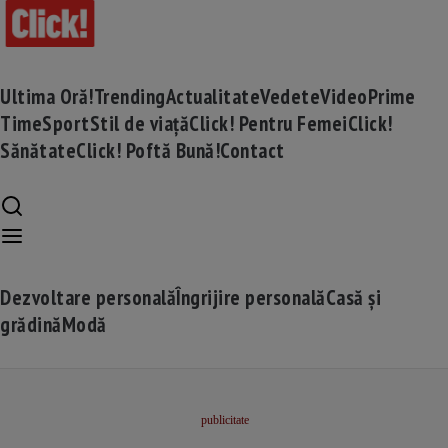
Ultima Oră!
Trending
Actualitate
Vedete
Video
Prime
Time
Sport
Stil de viață
Click! Pentru Femei
Click!
Sănătate
Click! Poftă Bună!
Contact
Dezvoltare personală
Îngrijire personală
Casă și
grădină
Modă