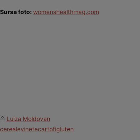
Sursa foto:
womenshealthmag.com
Luiza Moldovan
cereale
vinete
cartofi
gluten