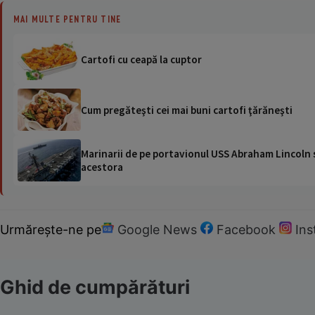
MAI MULTE PENTRU TINE
Cartofi cu ceapă la cuptor
Cum pregăteşti cei mai buni cartofi ţărăneşti
Marinarii de pe portavionul USS Abraham Lincoln su
acestora
Urmărește-ne pe
Google News
Facebook
In
Ghid de cumpărături