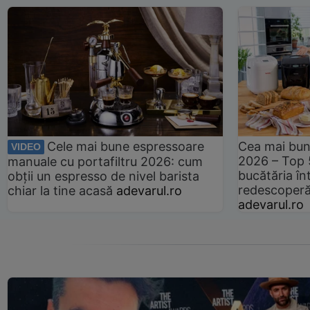
Cele mai bune espressoare
Cea mai bun
VIDEO
2026 – Top 
manuale cu portafiltru 2026: cum
bucătăria înt
obții un espresso de nivel barista
redescoperă 
chiar la tine acasă
adevarul.ro
adevarul.ro