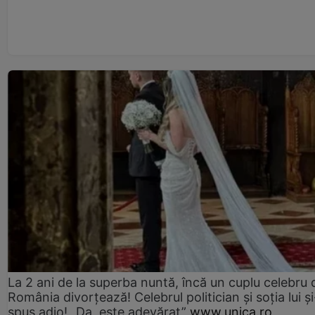
La 2 ani de la superba nuntă, încă un cuplu celebru 
România divorțează! Celebrul politician și soția lui ș
spus adio! „Da, este adevărat”
www.unica.ro