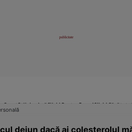
me
Sport
Stil de viață
Click! Pentru Femei
Click! Sănătate
ersonală
ul dejun dacă ai colesterolul mă