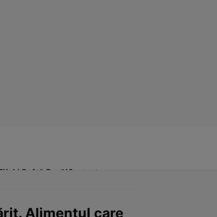
Click! Poftă Bună!
Contact
rit. Alimentul care