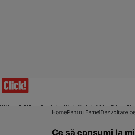
Ultima Oră!
Trending
Actualitate
Vedete
Video
Prime Ti
Home
Pentru Femei
Dezvoltare p
Ce să consumi la mic