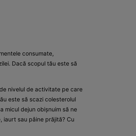
limentele consumate,
ilei. Dacă scopul tău este să
de nivelul de activitate pe care
ău este să scazi colesterolul
 la micul dejun obişnuim să ne
, iaurt sau pâine prăjită? Cu