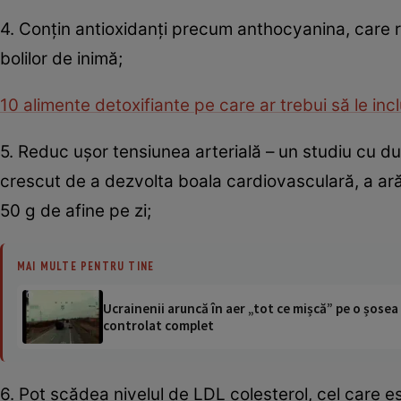
4. Conţin antioxidanţi precum anthocyanina, care red
bolilor de inimă;
10 alimente detoxifiante pe care ar trebui să le inclu
5. Reduc uşor tensiunea arterială – un studiu cu 
crescut de a dezvolta boala cardiovasculară, a ară
50 g de afine pe zi;
MAI MULTE PENTRU TINE
Ucrainenii aruncă în aer „tot ce mișcă” pe o șose
controlat complet
6. Pot scădea nivelul de LDL colesterol, cel care e