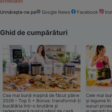
afine
slabit
Urmărește-ne pe
Google News
Facebook
In
Ghid de cumpărături
Cea mai bună mașină de făcut pâine
Cele mai bu
2026 – Top 5 + Bonus: transformă-ți
și legume în
bucătăria într-o brutărie și
sucuri proas
redescoperă gustul pâinii de casă
și renunți tr