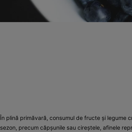
În plină primăvară, consumul de fructe şi legume cr
sezon, precum căpşunile sau cireştele, afinele repr