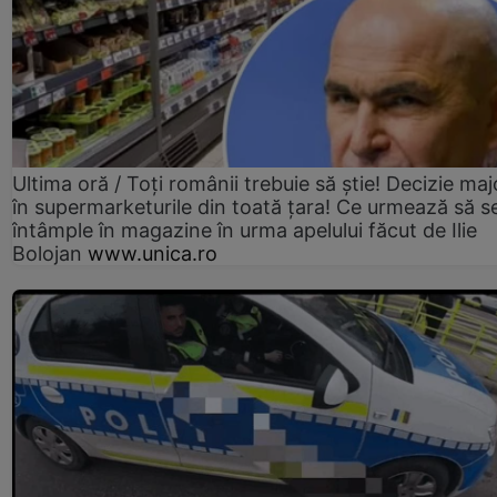
Ultima oră / Toți românii trebuie să știe! Decizie maj
în supermarketurile din toată țara! Ce urmează să s
întâmple în magazine în urma apelului făcut de Ilie
Bolojan
www.unica.ro