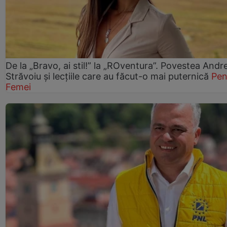
De la „Bravo, ai stil!” la „ROventura”. Povestea Andr
Străvoiu și lecțiile care au făcut-o mai puternică
Pen
Femei