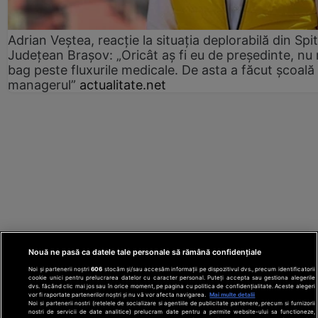
Adrian Veștea, reacție la situația deplorabilă din Spit
Județean Brașov: „Oricât aș fi eu de președinte, nu
bag peste fluxurile medicale. De asta a făcut școală
managerul”
actualitate.net
Nouă ne pasă ca datele tale personale să rămână confidențiale
Noi și partenerii noștri
606
stocăm și/sau accesăm informații pe dispozitivul dvs., precum identificatorii
cookie unici pentru prelucrarea datelor cu caracter personal. Puteți accepta sau gestiona alegerile
dvs. făcând clic mai jos sau în orice moment, pe pagina cu politica de confidențialitate. Aceste alegeri
vor fi raportate partenerilor noștri și nu vă vor afecta navigarea.
Mai multe detalii
Noi si partenerii nostri (retelele de socializare si agentiile de publicitate partenere, precum si furnizorii
nostri de servicii de date analitice) prelucram date pentru a permite website-ului sa functioneze,