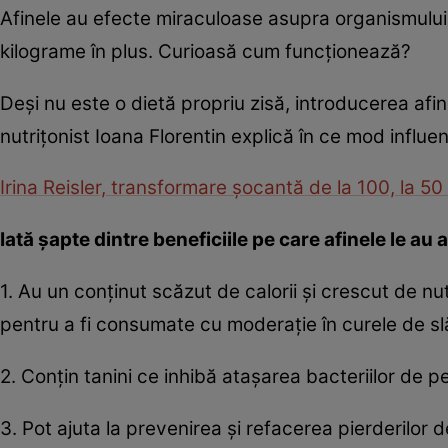
Afinele au efecte miraculoase asupra organismului,
kilograme în plus. Curioasă cum funcţionează?
Deşi nu este o dietă propriu zisă, introducerea afi
nutriţonist Ioana Florentin explică în ce mod influe
Irina Reisler, transformare şocantă de la 100, la 5
Iată şapte dintre beneficiile pe care afinele le a
1. Au un conţinut scăzut de calorii şi crescut de nut
pentru a fi consumate cu moderaţie în curele de sl
2. Conţin tanini ce inhibă ataşarea bacteriilor de per
3. Pot ajuta la prevenirea şi refacerea pierderilor