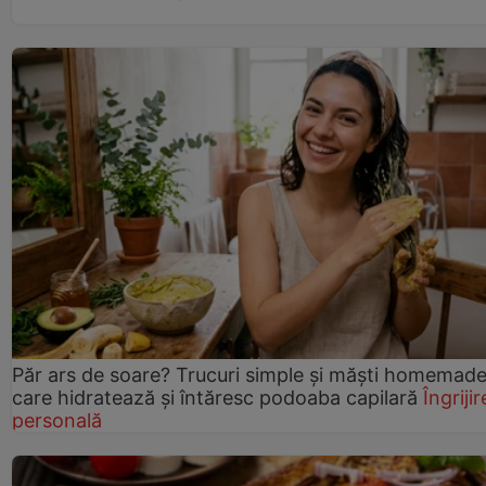
Păr ars de soare? Trucuri simple și măști homemad
care hidratează și întăresc podoaba capilară
Îngrijir
personală