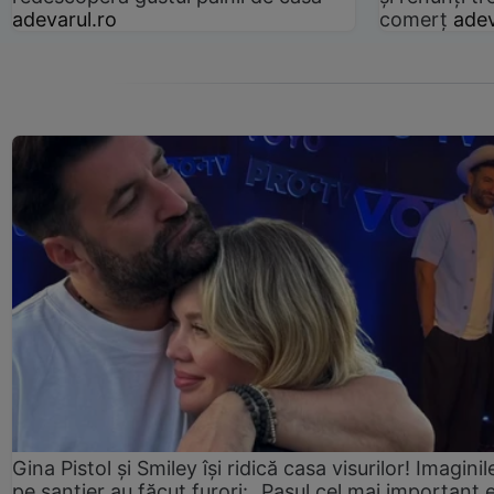
adevarul.ro
comerț
adev
Gina Pistol și Smiley își ridică casa visurilor! Imaginil
pe șantier au făcut furori: „Pasul cel mai important 