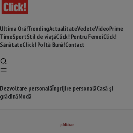
Ultima Oră!
Trending
Actualitate
Vedete
Video
Prime
Time
Sport
Stil de viață
Click! Pentru Femei
Click!
Sănătate
Click! Poftă Bună!
Contact
Dezvoltare personală
Îngrijire personală
Casă și
grădină
Modă