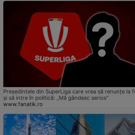
Președintele din SuperLiga care vrea să renunțe la f
și să intre în politică: „Mă gândesc serios”
www.fanatik.ro