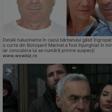
Detalii halucinante în cazul bărbatului găsit îngropat
o curte din Botoșani! Marinel a fost înjunghiat în ini
iar concubina lui se numără printre suspecți
www.wowbiz.ro