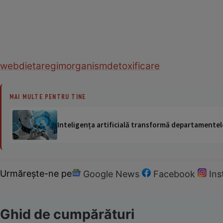
web
dieta
regim
organism
detoxificare
MAI MULTE PENTRU TINE
Inteligența artificială transformă departamentele
Urmărește-ne pe
Google News
Facebook
In
Ghid de cumpărături