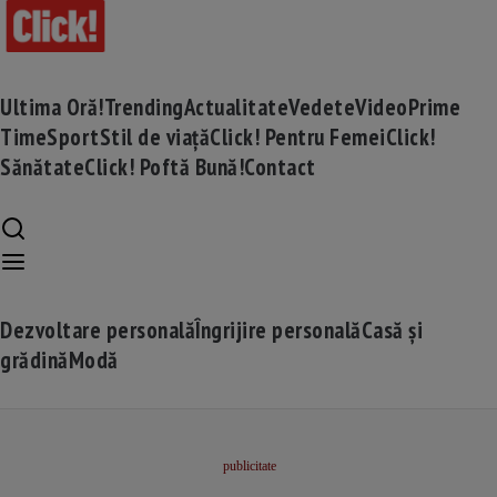
Ultima Oră!
Trending
Actualitate
Vedete
Video
Prime
Time
Sport
Stil de viață
Click! Pentru Femei
Click!
Sănătate
Click! Poftă Bună!
Contact
Dezvoltare personală
Îngrijire personală
Casă și
grădină
Modă