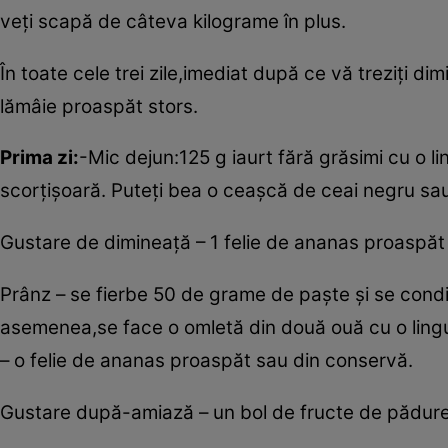
veţi scapă de câteva kilograme în plus.
În toate cele trei zile,imediat după ce vă treziţi 
lămâie proaspăt stors.
Prima zi:
-Mic dejun:125 g iaurt fără grăsimi cu o li
scorţişoară. Puteţi bea o ceaşcă de ceai negru sa
Gustare de dimineaţă – 1 felie de ananas proaspăt
Prânz – se fierbe 50 de grame de paşte şi se cond
asemenea,se face o omletă din două ouă cu o lingur
– o felie de ananas proaspăt sau din conservă.
Gustare după-amiază – un bol de fructe de pădure