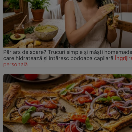
Păr ars de soare? Trucuri simple și măști homemad
care hidratează și întăresc podoaba capilară
Îngrijir
personală