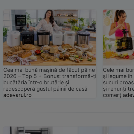
Cea mai bună mașină de făcut pâine
Cele mai bu
2026 – Top 5 + Bonus: transformă-ți
și legume în
bucătăria într-o brutărie și
sucuri proas
redescoperă gustul pâinii de casă
și renunți tr
adevarul.ro
comerț
adev