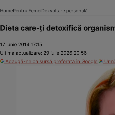
Home
Pentru Femei
Dezvoltare personală
Dieta care-ţi detoxifică organis
17 iunie 2014 17:15
Ultima actualizare:
29 iulie 2026 20:56
Adaugă-ne ca sursă preferată în Google
Urmă