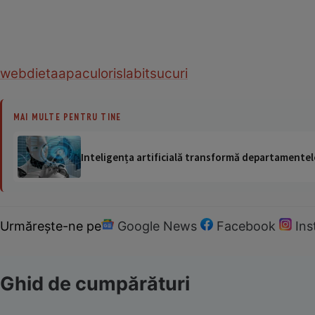
web
dieta
apa
culori
slabit
sucuri
MAI MULTE PENTRU TINE
Inteligența artificială transformă departamentele
Urmărește-ne pe
Google News
Facebook
In
Ghid de cumpărături