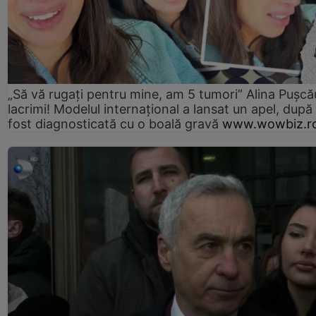
„Să vă rugați pentru mine, am 5 tumori” Alina Pușcău
lacrimi! Modelul internațional a lansat un apel, după
fost diagnosticată cu o boală gravă
www.wowbiz.r