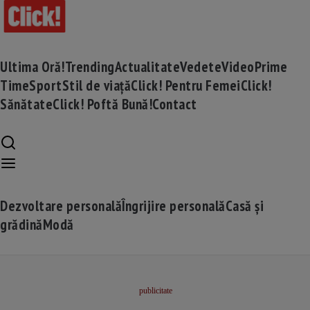
Ultima Oră!
Trending
Actualitate
Vedete
Video
Prime
Time
Sport
Stil de viață
Click! Pentru Femei
Click!
Sănătate
Click! Poftă Bună!
Contact
Dezvoltare personală
Îngrijire personală
Casă și
grădină
Modă