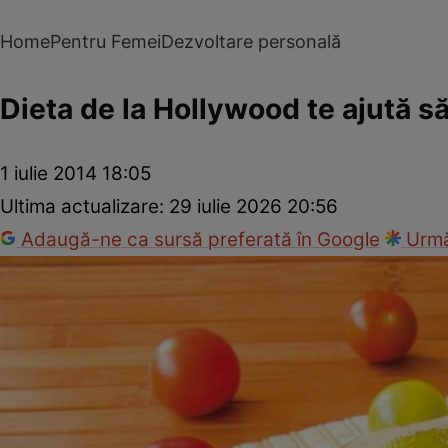
Home
Pentru Femei
Dezvoltare personală
Dieta de la Hollywood te ajută să
1 iulie 2014 18:05
Ultima actualizare:
29 iulie 2026 20:56
Adaugă-ne ca sursă preferată în Google
Urmă