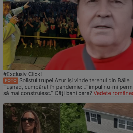
#Exclusiv Click!
Solistul trupei Azur își vinde terenul din Băile
FOTO
Tușnad, cumpărat în pandemie: „Timpul nu-mi perm
să mai construiesc.” Câți bani cere?
Vedete româneș