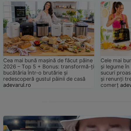
Cea mai bună mașină de făcut pâine
Cele mai bu
2026 – Top 5 + Bonus: transformă-ți
și legume în
bucătăria într-o brutărie și
sucuri proas
redescoperă gustul pâinii de casă
și renunți tr
adevarul.ro
comerț
adev