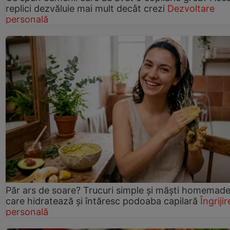
replici dezvăluie mai mult decât crezi
Dezvoltare
personală
Păr ars de soare? Trucuri simple și măști homemad
care hidratează și întăresc podoaba capilară
Îngrijir
personală