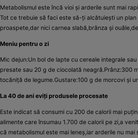
Metabolismul este încă vioi şi arderile sunt mai rap
Tot ce trebuie să faci este să-ţi alcătuieşti un pla
proaspete,dar nici carnea slabă,brânza şi ouăle,de
Meniu pentru o zi
Mic dejun:Un bol de lapte cu cereale integrale sau
presate sau 20 g de ciocolată neagră.Prânz:300 m
tocăniţă de legume.Gustare:100 g de morcovi şi un
La 40 de ani eviţi produsele procesate
Este indicat să consumi cu 200 de calorii mai puţi
alimente care însumau 1.700 de calorii pe zi,a venit
că metabolismul este mai leneş,iar arderile nu mai 