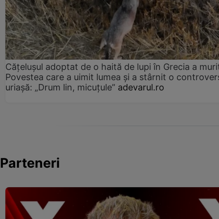
Cățelușul adoptat de o haită de lupi în Grecia a muri
Povestea care a uimit lumea și a stârnit o controver
uriașă: „Drum lin, micuțule”
adevarul.ro
Parteneri