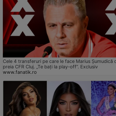
Cele 4 transferuri pe care le face Marius Șumudică 
preia CFR Cluj. „Te bați la play-off”. Exclusiv
www.fanatik.ro