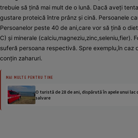
trebuie să ţină mai mult de o lună. Dacă aveţi tent
gustare proteică între prânz şi cină. Persoanele ca
Persoanelor peste 40 de ani,care vor să ţină o die
C) şi minerale (calciu,magneziu,zinc,seleniu,fier). 
suferă persoana respectivă. Spre exemplu,în caz 
conţin zaharuri.
MAI MULTE PENTRU TINE
O turistă de 28 de ani, dispărută în apele unui lac 
salvare