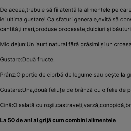
De aceea,trebuie să fii atentă la alimentele pe care
iei ultima gustare! Ca sfaturi generale,evită să co
cantităţi mari,produse procesate,dulciuri şi băutu
Mic dejun:Un iaurt natural fără grăsimi şi un croas
Gustare:Două fructe.
Prânz:O porţie de ciorbă de legume sau peşte la g
Gustare:Una,două feliuţe de brânză cu o felie de p
Cină:O salată cu roşii,castraveţi,varză,conopidă,br
La 50 de ani ai grijă cum combini alimentele