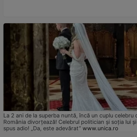
La 2 ani de la superba nuntă, încă un cuplu celebru 
România divorțează! Celebrul politician și soția lui ș
spus adio! „Da, este adevărat”
www.unica.ro