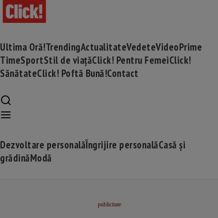
Ultima Oră!
Trending
Actualitate
Vedete
Video
Prime
Time
Sport
Stil de viață
Click! Pentru Femei
Click!
Sănătate
Click! Poftă Bună!
Contact
Dezvoltare personală
Îngrijire personală
Casă și
grădină
Modă