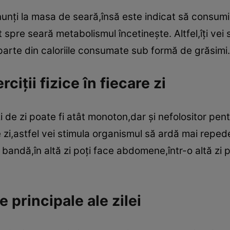
unţi la masa de seară,însă este indicat să consumi
 spre seară metabolismul încetineşte. Altfel,îţi vei 
parte din caloriile consumate sub formă de grăsimi
ciţii fizice în fiecare zi
 zi de zi poate fi atât monoton,dar şi nefolositor pen
re zi,astfel vei stimula organismul să ardă mai repe
 bandă,în altă zi poţi face abdomene,într-o altă zi 
 principale ale zilei