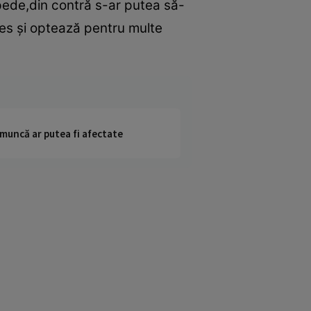
epede,din contră s-ar putea să-
des şi optează pentru multe
 muncă ar putea fi afectate