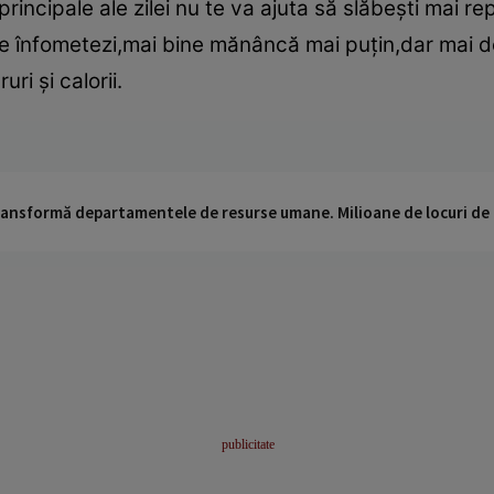
rincipale ale zilei nu te va ajuta să slăbeşti mai r
ă te înfometezi,mai bine mănâncă mai puţin,dar mai 
ri şi calorii.
 transformă departamentele de resurse umane. Milioane de locuri de