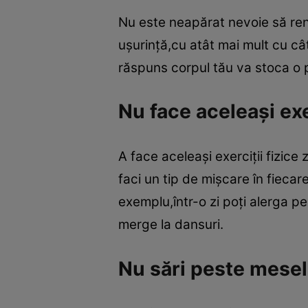
Nu este neapărat nevoie să ren
uşurinţă,cu atât mai mult cu cât
răspuns corpul tău va stoca o 
Nu face aceleaşi exer
A face aceleaşi exerciţii fizice
faci un tip de mişcare în fieca
exemplu,într-o zi poţi alerga pe
merge la dansuri.
Nu sări peste mesele