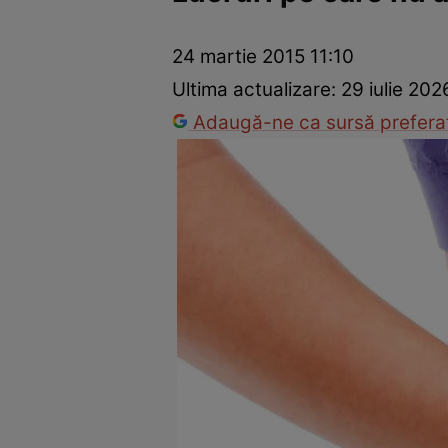
Dezvoltare personală
Îngrijire personală
Casă și grădină
24 martie 2015 11:10
Ultima actualizare:
29 iulie 202
Adaugă-ne ca sursă preferat