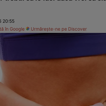
Modă
6 20:55
ă în Google
Urmărește-ne pe Discover