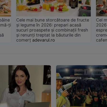
pâine
Cele mai bune storcătoare de fructe
Cel m
rmă-ți
și legume în 2026: prepari acasă
2026
sucuri proaspete și combinații fresh
espre
să
și renunți treptat la băuturile din
cremo
comerț
adevarul.ro
cafen