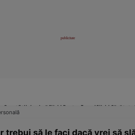
me
Sport
Stil de viață
Click! Pentru Femei
Click! Sănătate
ersonală
 trebui să le faci dacă vrei să sl