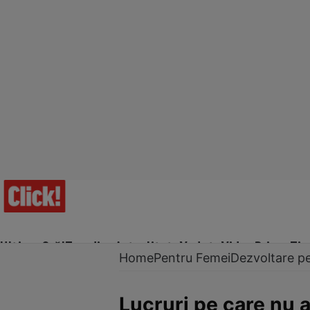
Ultima Oră!
Trending
Actualitate
Vedete
Video
Prime Ti
Home
Pentru Femei
Dezvoltare p
Lucruri pe care nu ar