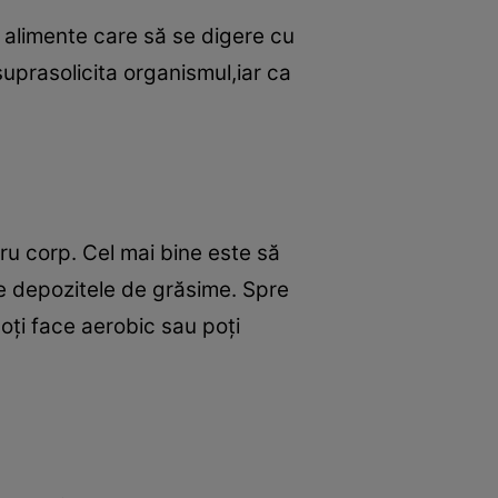
 alimente care să se digere cu
suprasolicita organismul,iar ca
.
tru corp. Cel mai bine este să
de depozitele de grăsime. Spre
poţi face aerobic sau poţi