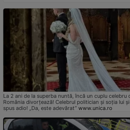
La 2 ani de la superba nuntă, încă un cuplu celebru 
România divorțează! Celebrul politician și soția lui ș
spus adio! „Da, este adevărat”
www.unica.ro