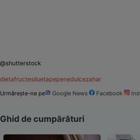
@shutterstock
dieta
fructe
silueta
pepene
dulce
zahar
Urmărește-ne pe
Google News
Facebook
In
Ghid de cumpărături