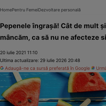
Home
Pentru Femei
Dezvoltare personală
Pepenele îngraşă! Cât de mult şi
mâncăm, ca să nu ne afecteze si
20 iulie 2021 11:10
Ultima actualizare:
29 iulie 2026 20:48
Adaugă-ne ca sursă preferată în Google
Urmă