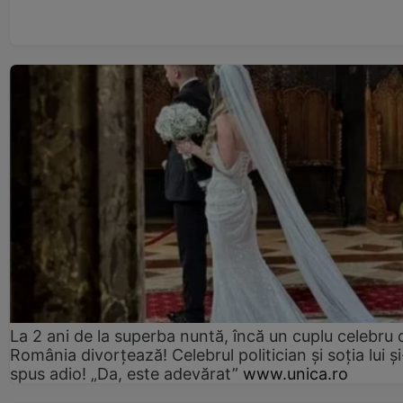
La 2 ani de la superba nuntă, încă un cuplu celebru 
România divorțează! Celebrul politician și soția lui ș
spus adio! „Da, este adevărat”
www.unica.ro