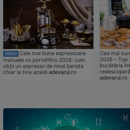
Cele mai bune espressoare
Cea mai bun
VIDEO
2026 – Top 
manuale cu portafiltru 2026: cum
bucătăria înt
obții un espresso de nivel barista
redescoperă 
chiar la tine acasă
adevarul.ro
adevarul.ro