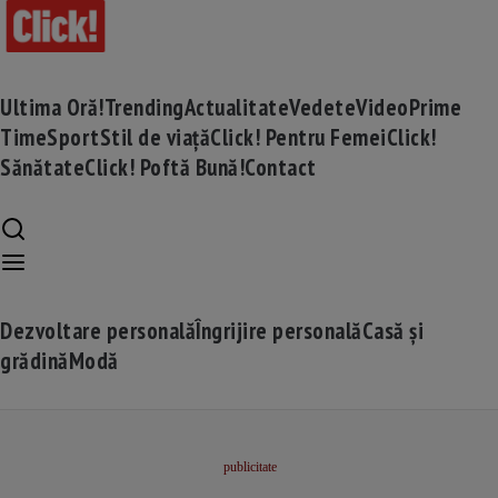
Ultima Oră!
Trending
Actualitate
Vedete
Video
Prime
Time
Sport
Stil de viață
Click! Pentru Femei
Click!
Sănătate
Click! Poftă Bună!
Contact
Dezvoltare personală
Îngrijire personală
Casă și
grădină
Modă