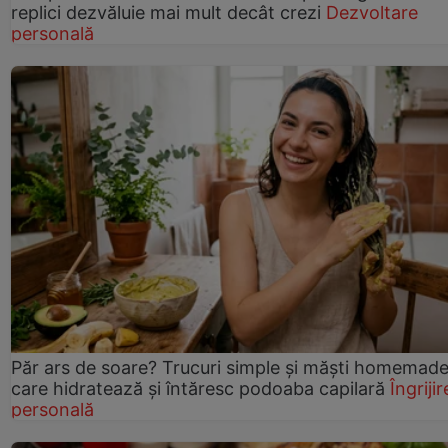
replici dezvăluie mai mult decât crezi
Dezvoltare
personală
Păr ars de soare? Trucuri simple și măști homemad
care hidratează și întăresc podoaba capilară
Îngrijir
personală