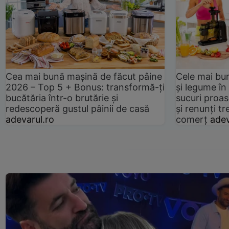
Cea mai bună mașină de făcut pâine
Cele mai bu
2026 – Top 5 + Bonus: transformă-ți
și legume în
bucătăria într-o brutărie și
sucuri proas
redescoperă gustul pâinii de casă
și renunți tr
adevarul.ro
comerț
adev