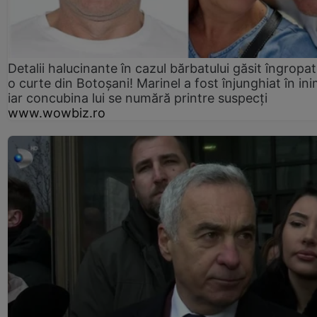
Detalii halucinante în cazul bărbatului găsit îngropat
o curte din Botoșani! Marinel a fost înjunghiat în ini
iar concubina lui se numără printre suspecți
www.wowbiz.ro