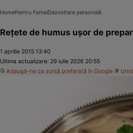
Home
Pentru Femei
Dezvoltare personală
Reţete de humus uşor de preparat
1 aprilie 2015 13:40
Ultima actualizare:
29 iulie 2026 20:55
Adaugă-ne ca sursă preferată în Google
Urmă