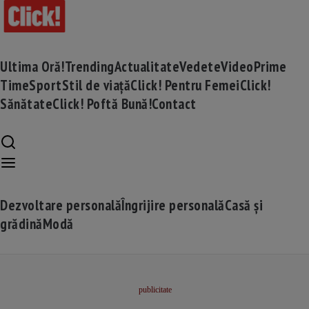
Ultima Oră!
Trending
Actualitate
Vedete
Video
Prime
Time
Sport
Stil de viață
Click! Pentru Femei
Click!
Sănătate
Click! Poftă Bună!
Contact
Dezvoltare personală
Îngrijire personală
Casă și
grădină
Modă