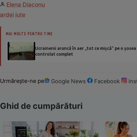
Elena Diaconu
ardei iute
MAI MULTE PENTRU TINE
Ucrainenii aruncă în aer „tot ce mișcă” pe o șose
controlat complet
Urmărește-ne pe
Google News
Facebook
In
Ghid de cumpărături