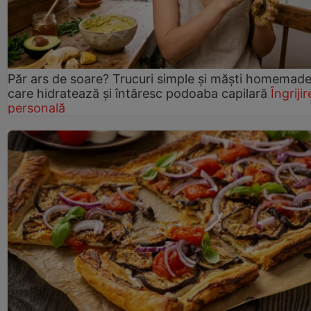
Păr ars de soare? Trucuri simple și măști homemad
care hidratează și întăresc podoaba capilară
Îngrijir
personală