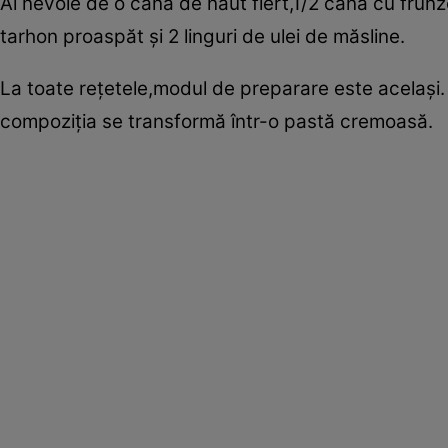
Ai nevoie de o cană de năut fiert,1/2 cană cu frun
tarhon proaspăt şi 2 linguri de ulei de măsline.
La toate reţetele,modul de preparare este acelaşi
compoziţia se transformă într-o pastă cremoasă.