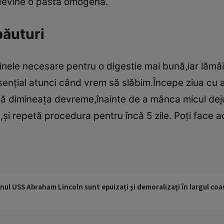
 devine o pastă omogenă.
băuturi
inele necesare pentru o digestie mai bună,iar lămâia
senţial atunci când vrem să slăbim.Începe ziua cu a
tă dimineaţa devreme,înainte de a mânca micul de
e,şi repetă procedura pentru încă 5 zile. Poţi face 
nul USS Abraham Lincoln sunt epuizați și demoralizați în largul coas