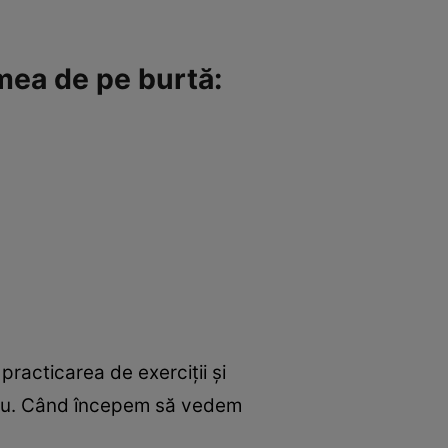
imea de pe burtă:
racticarea de exerciţii şi
tru. Când începem să vedem