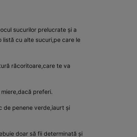
ocul sucurilor prelucrate şi a
listă cu alte sucuri,pe care le
tură răcoritoare,care te va
i miere,dacă preferi.
 de penene verde,iaurt şi
rebuie doar să fii determinată şi