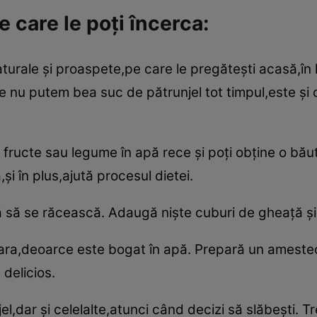
pe care le poţi încerca:
turale şi proaspete,pe care le pregăteşti acasă,în l
 nu putem bea suc de pătrunjel tot timpul,este şi o 
 fructe sau legume în apă rece şi poţi obţine o bău
i în plus,ajută procesul dietei.
ă să se răcească. Adaugă nişte cuburi de gheaţă ş
ara,deoarce este bogat în apă. Prepară un amestec
delicios.
el,dar şi celelalte,atunci când decizi să slăbeşti. T