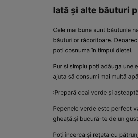
Iată şi alte băuturi 
Cele mai bune sunt băuturile na
băuturilor răcoritoare. Deoarece
poţi cosnuma în timpul dietei.
Pur şi simplu poţi adăuga unele
ajuta să consumi mai multă apă,ş
:Prepară ceai verde şi aşteapt
Pepenele verde este perfect v
gheaţă,şi bucură-te de un gust 
Poţi încerca şi reţeta cu pătrunj