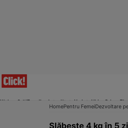
Ultima Oră!
Trending
Actualitate
Vedete
Video
Prime Ti
Home
Pentru Femei
Dezvoltare p
Slăbeşte 4 kg în 5 z