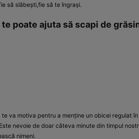
e să slăbeşti,fie să te îngraşi.
 te poate ajuta să scapi de grăs
te va motiva pentru a menţine un obicei regulat în p
Este nevoie de doar câteva minute din timpul nos
ească nimeni.