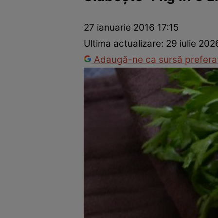
Dezvoltare personală
Îngrijire personală
Casă și grădină
27 ianuarie 2016 17:15
Ultima actualizare:
29 iulie 202
Adaugă-ne ca sursă preferat