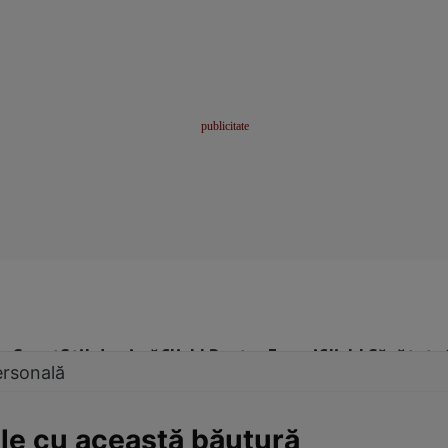
me
Sport
Stil de viață
Click! Pentru Femei
Click! Sănătate
ersonală
ile cu această băutură