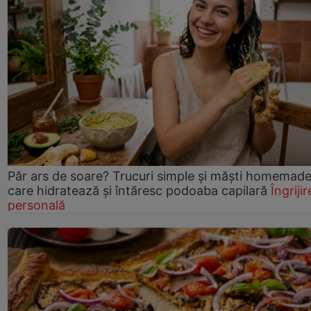
Păr ars de soare? Trucuri simple și măști homemad
care hidratează și întăresc podoaba capilară
Îngrijir
personală