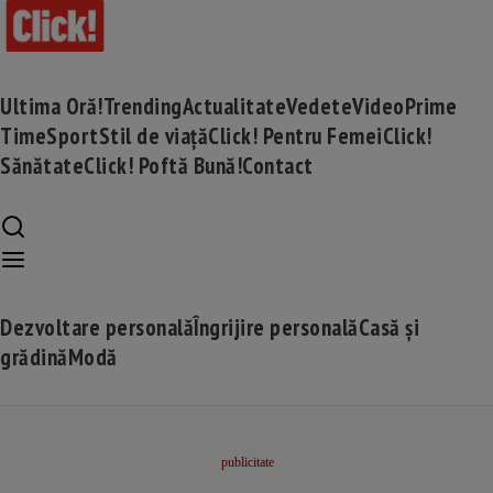
Ultima Oră!
Trending
Actualitate
Vedete
Video
Prime
Time
Sport
Stil de viață
Click! Pentru Femei
Click!
Sănătate
Click! Poftă Bună!
Contact
Dezvoltare personală
Îngrijire personală
Casă și
grădină
Modă