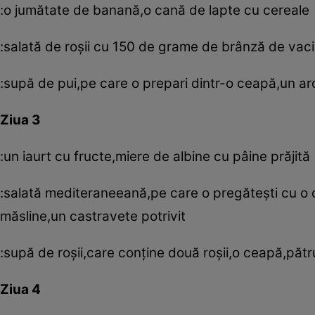
:o jumătate de banană,o cană de lapte cu cereale
:salată de roşii cu 150 de grame de brânză de vac
:supă de pui,pe care o prepari dintr-o ceapă,un ard
Ziua 3
:un iaurt cu fructe,miere de albine cu pâine prăjită
:salată mediteraneeană,pe care o pregăteşti cu o c
măsline,un castravete potrivit
:supă de roşii,care conţine două roşii,o ceapă,pătr
Ziua 4