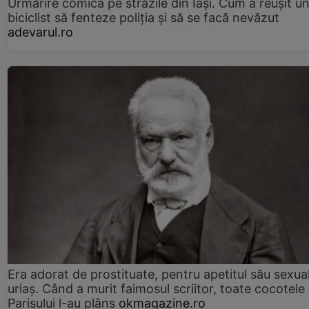
Urmărire comică pe străzile din Iași. Cum a reușit u
biciclist să fenteze poliția și să se facă nevăzut
adevarul.ro
Era adorat de prostituate, pentru apetitul său sexua
uriaș. Când a murit faimosul scriitor, toate cocotele
Parisului l-au plâns
okmagazine.ro