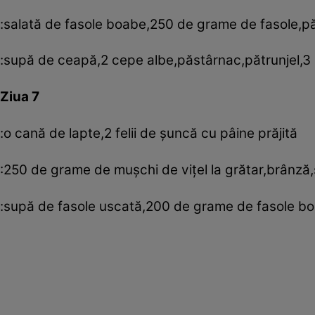
:salată de fasole boabe,250 de grame de fasole,pă
:supă de ceapă,2 cepe albe,păstârnac,pătrunjel,3
Ziua 7
:o cană de lapte,2 felii de şuncă cu pâine prăjită
:250 de grame de muşchi de viţel la grătar,brânză,
:supă de fasole uscată,200 de grame de fasole bo