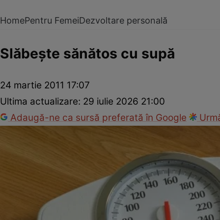
Home
Pentru Femei
Dezvoltare personală
Slăbeşte sănătos cu supă
24 martie 2011 17:07
Ultima actualizare:
29 iulie 2026 21:00
Adaugă-ne ca sursă preferată în Google
Urmă