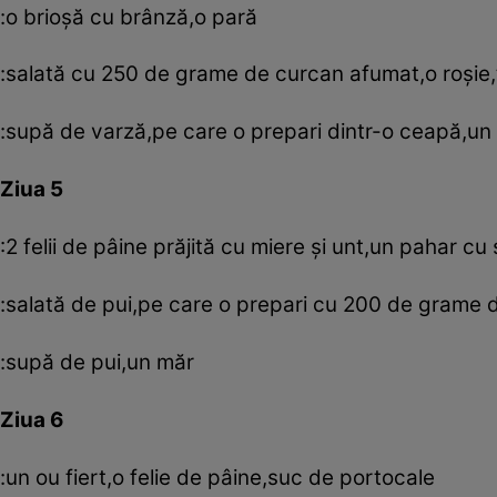
:o brioşă cu brânză,o pară
:salată cu 250 de grame de curcan afumat,o roşie,t
:supă de varză,pe care o prepari dintr-o ceapă,un 
Ziua 5
:2 felii de pâine prăjită cu miere şi unt,un pahar c
:salată de pui,pe care o prepari cu 200 de grame d
:supă de pui,un măr
Ziua 6
:un ou fiert,o felie de pâine,suc de portocale