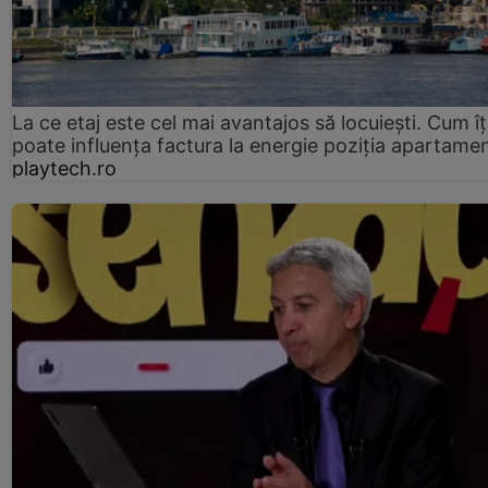
La ce etaj este cel mai avantajos să locuiești. Cum îț
poate influența factura la energie poziția apartamen
playtech.ro