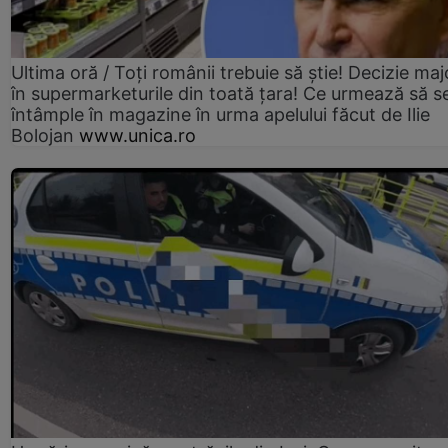
Ultima oră / Toți românii trebuie să știe! Decizie maj
în supermarketurile din toată țara! Ce urmează să s
întâmple în magazine în urma apelului făcut de Ilie
Bolojan
www.unica.ro