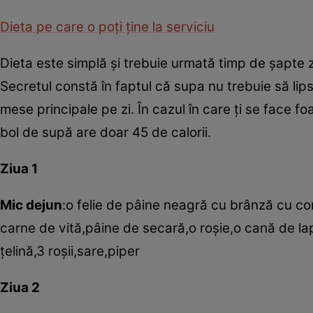
Dieta pe care o poţi ţine la serviciu
Dieta este simplă şi trebuie urmată timp de şapte zi
Secretul constă în faptul că supa nu trebuie să lips
mese principale pe zi. În cazul în care ţi se face
bol de supă are doar 45 de calorii.
Ziua 1
Mic dejun
:o felie de pâine neagră cu brânză cu c
carne de vită,pâine de secară,o roşie,o cană de la
ţelină,3 roşii,sare,piper
Ziua 2