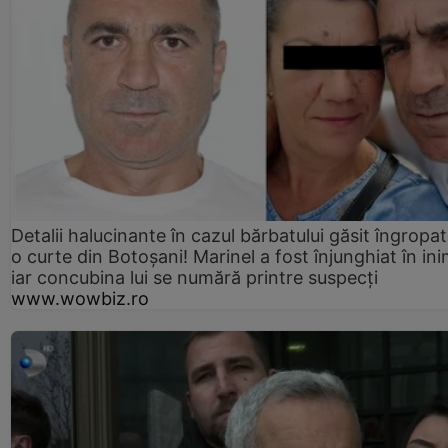
Detalii halucinante în cazul bărbatului găsit îngropat
o curte din Botoșani! Marinel a fost înjunghiat în ini
iar concubina lui se numără printre suspecți
www.wowbiz.ro