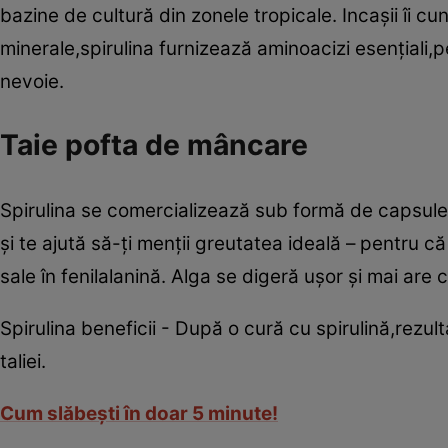
bazine de cultură din zonele tropicale. Incaşii îi c
minerale,spirulina furnizează aminoacizi esenţiali
nevoie.
Taie pofta de mâncare
Spirulina se comercializează sub formă de capsule s
şi te ajută să-ţi menţii greutatea ideală – pentru c
sale în fenilalanină. Alga se digeră uşor şi mai are 
Spirulina beneficii - După o cură cu spirulină,rezult
taliei.
Cum slăbeşti în doar 5 minute!