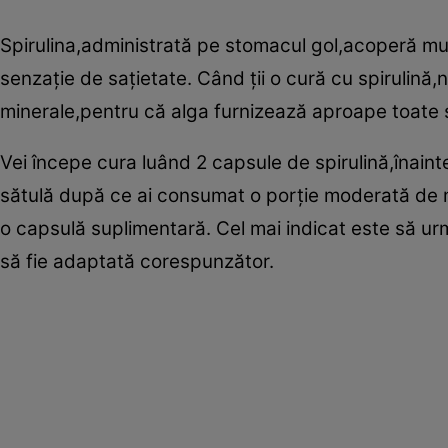
Spirulina,administrată pe stomacul gol,acoperă m
senzaţie de saţietate. Când ţii o cură cu spirulină
minerale,pentru că alga furnizează aproape toate 
Vei începe cura luând 2 capsule de spirulină,înaint
sătulă după ce ai consumat o porţie moderată de m
o capsulă suplimentară. Cel mai indicat este să urm
să fie adaptată corespunzător.