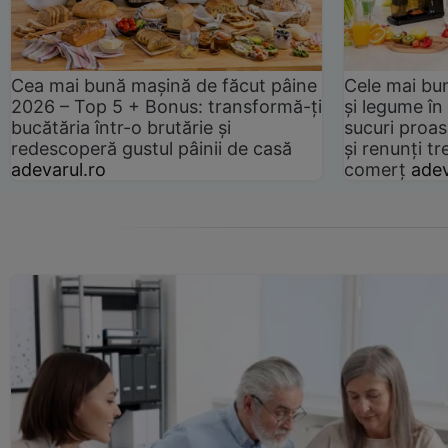
Cea mai bună mașină de făcut pâine
Cele mai bu
2026 – Top 5 + Bonus: transformă-ți
și legume în
bucătăria într-o brutărie și
sucuri proas
redescoperă gustul pâinii de casă
și renunți tr
adevarul.ro
comerț
adev