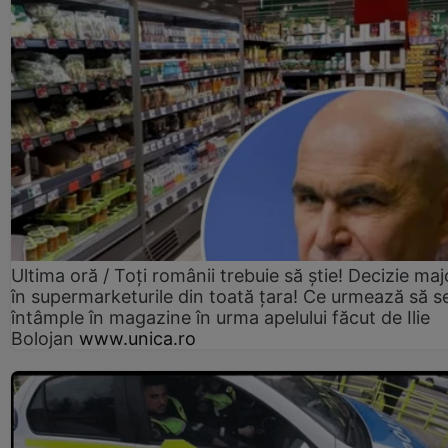
Ultima oră / Toți românii trebuie să știe! Decizie maj
în supermarketurile din toată țara! Ce urmează să s
întâmple în magazine în urma apelului făcut de Ilie
Bolojan
www.unica.ro