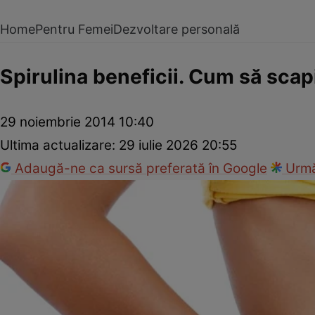
Home
Pentru Femei
Dezvoltare personală
Spirulina beneficii. Cum să sca
29 noiembrie 2014 10:40
Ultima actualizare:
29 iulie 2026 20:55
Adaugă-ne ca sursă preferată în Google
Urmă