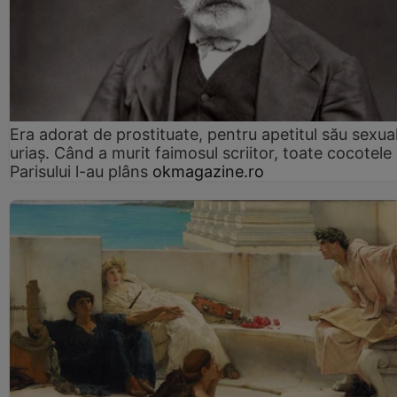
Era adorat de prostituate, pentru apetitul său sexua
uriaș. Când a murit faimosul scriitor, toate cocotele
Parisului l-au plâns
okmagazine.ro