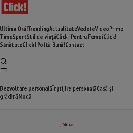
Ultima Oră!
Trending
Actualitate
Vedete
Video
Prime
Time
Sport
Stil de viață
Click! Pentru Femei
Click!
Sănătate
Click! Poftă Bună!
Contact
Dezvoltare personală
Îngrijire personală
Casă și
grădină
Modă