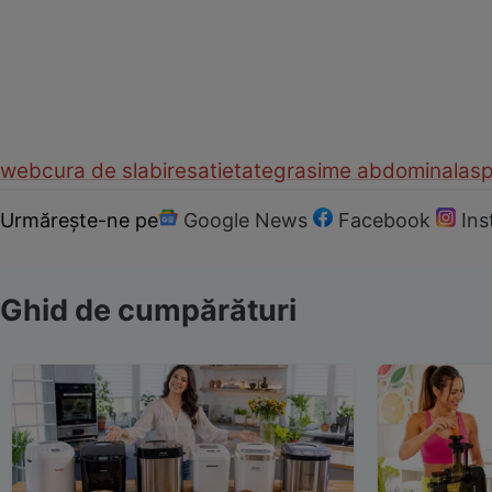
web
cura de slabire
satietate
grasime abdominala
sp
Urmărește-ne pe
Google News
Facebook
In
Ghid de cumpărături