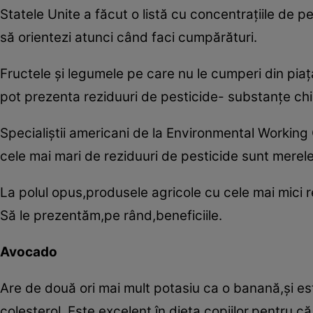
Statele Unite a făcut o listă cu concentraţiile de pe
să orientezi atunci când faci cumpărături.
Fructele şi legumele pe care nu le cumperi din pia
pot prezenta reziduuri de pesticide- substanţe chim
Specialiştii americani de la Environmental Working
cele mai mari de reziduuri de pesticide sunt merele,
La polul opus,produsele agricole cu cele mai mici
Să le prezentăm,pe rând,beneficiile.
Avocado
Are de două ori mai mult potasiu ca o banană,şi es
colesterol. Este excelent în dieta copiilor,pentru c