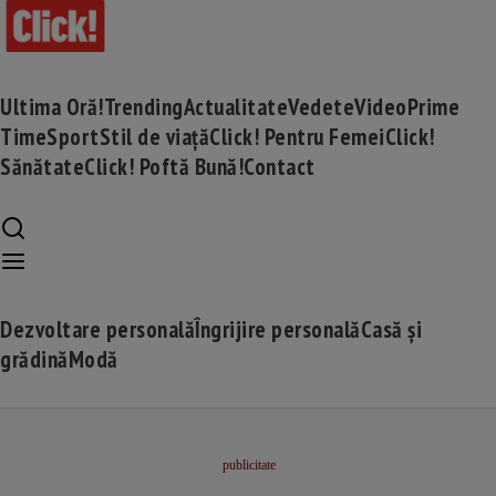
Ultima Oră!
Trending
Actualitate
Vedete
Video
Prime
Time
Sport
Stil de viață
Click! Pentru Femei
Click!
Sănătate
Click! Poftă Bună!
Contact
Dezvoltare personală
Îngrijire personală
Casă și
grădină
Modă