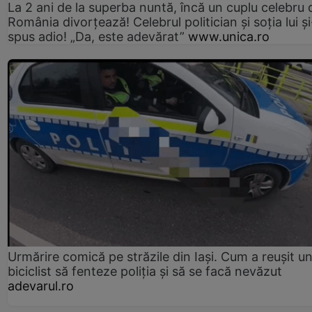
La 2 ani de la superba nuntă, încă un cuplu celebru 
România divorțează! Celebrul politician și soția lui ș
spus adio! „Da, este adevărat”
www.unica.ro
Urmărire comică pe străzile din Iași. Cum a reușit u
biciclist să fenteze poliția și să se facă nevăzut
adevarul.ro