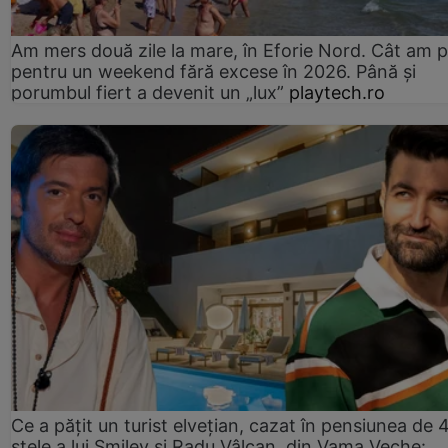
Am mers două zile la mare, în Eforie Nord. Cât am pl
pentru un weekend fără excese în 2026. Până și
porumbul fiert a devenit un „lux”
playtech.ro
Ce a pățit un turist elvețian, cazat în pensiunea de 
stele a lui Smiley și Radu Vâlcan, din Vama Veche: