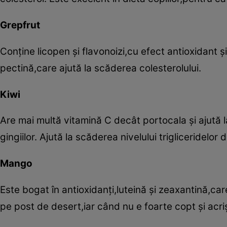
Grepfrut
Conţine licopen şi flavonoizi,cu efect antioxidant ş
pectină,care ajută la scăderea colesterolului.
Kiwi
Are mai multă vitamină C decât portocala şi ajută la
gingiilor. Ajută la scăderea nivelului trigliceridelor 
Mango
Este bogat în antioxidanţi,luteină şi zeaxantină,ca
pe post de desert,iar când nu e foarte copt şi acriş