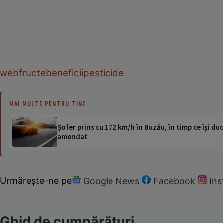
web
fructe
beneficii
pesticide
MAI MULTE PENTRU TINE
Șofer prins cu 172 km/h în Buzău, în timp ce își duc
amendat
Urmărește-ne pe
Google News
Facebook
In
Ghid de cumpărături