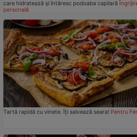
care hidratează și întăresc podoaba capilară
Îngrijir
personală
Tartă rapidă cu vinete. Îți salvează seara!
Pentru Fe