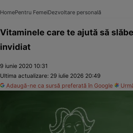
Home
Pentru Femei
Dezvoltare personală
Vitaminele care te ajută să slăbeş
invidiat
9 iunie 2020 10:31
Ultima actualizare:
29 iulie 2026 20:49
Adaugă-ne ca sursă preferată în Google
Urmă