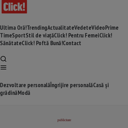
Ultima Oră!
Trending
Actualitate
Vedete
Video
Prime
Time
Sport
Stil de viață
Click! Pentru Femei
Click!
Sănătate
Click! Poftă Bună!
Contact
Dezvoltare personală
Îngrijire personală
Casă și
grădină
Modă