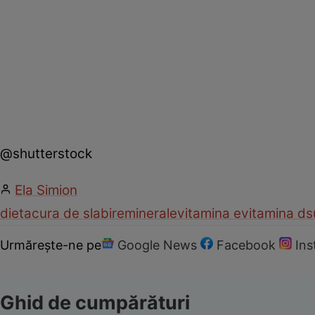
@shutterstock
Ela Simion
dieta
cura de slabire
minerale
vitamina e
vitamina d
s
Urmărește-ne pe
Google News
Facebook
In
Ghid de cumpărături