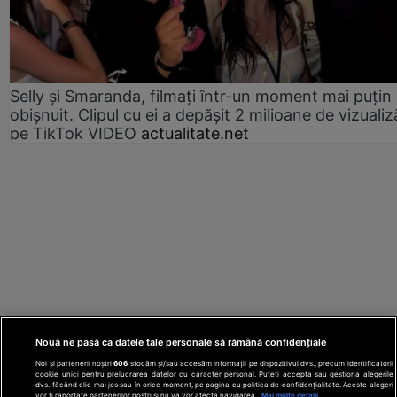
Selly și Smaranda, filmați într-un moment mai puțin
obișnuit. Clipul cu ei a depășit 2 milioane de vizualiz
pe TikTok VIDEO
actualitate.net
Nouă ne pasă ca datele tale personale să rămână confidențiale
Noi și partenerii noștri
606
stocăm și/sau accesăm informații pe dispozitivul dvs., precum identificatorii
cookie unici pentru prelucrarea datelor cu caracter personal. Puteți accepta sau gestiona alegerile
dvs. făcând clic mai jos sau în orice moment, pe pagina cu politica de confidențialitate. Aceste alegeri
vor fi raportate partenerilor noștri și nu vă vor afecta navigarea.
Mai multe detalii