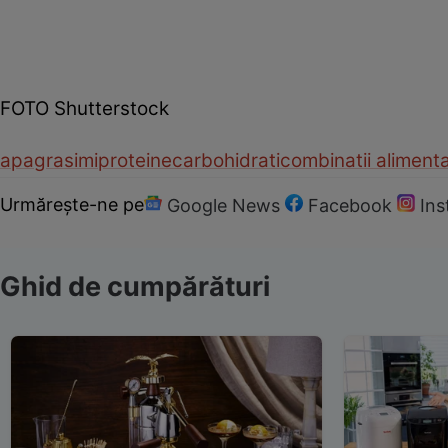
FOTO Shutterstock
apa
grasimi
proteine
carbohidrati
combinatii aliment
Urmărește-ne pe
Google News
Facebook
In
Ghid de cumpărături