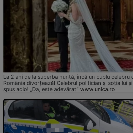
La 2 ani de la superba nuntă, încă un cuplu celebru 
România divorțează! Celebrul politician și soția lui ș
spus adio! „Da, este adevărat”
www.unica.ro