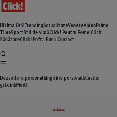
Ultima Oră!
Trending
Actualitate
Vedete
Video
Prime
Time
Sport
Stil de viață
Click! Pentru Femei
Click!
Sănătate
Click! Poftă Bună!
Contact
Dezvoltare personală
Îngrijire personală
Casă și
grădină
Modă