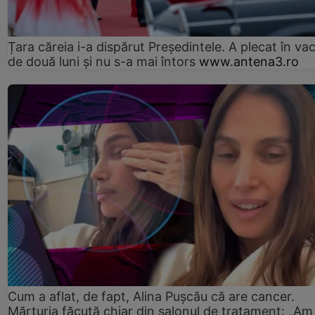
Țara căreia i-a dispărut Președintele. A plecat în va
de două luni și nu s-a mai întors
www.antena3.ro
Cum a aflat, de fapt, Alina Pușcău că are cancer.
Mărturia făcută chiar din salonul de tratament: „Am