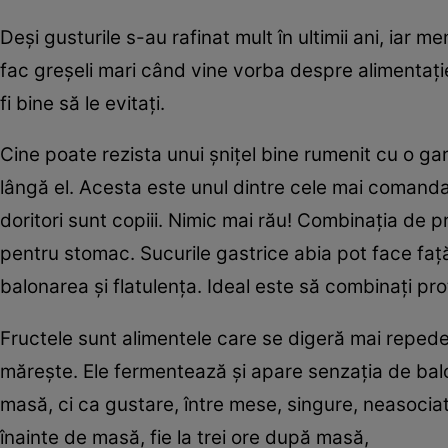
Deşi gusturile s-au rafinat mult în ultimii ani, iar m
fac greşeli mari când vine vorba despre alimentaţ
fi bine să le evitaţi.
Cine poate rezista unui şniţel bine rumenit cu o gar
lângă el. Acesta este unul dintre cele mai comandat
doritori sunt copiii. Nimic mai rău! Combinaţia de p
pentru stomac. Sucurile gastrice abia pot face faţă
balonarea şi flatulenţa. Ideal este să combinaţi pro
Fructele sunt alimentele care se digeră mai repede,
măreşte. Ele fermentează şi apare senzaţia de bal
masă, ci ca gustare, între mese, singure, neasocia
înainte de masă, fie la trei ore după masă,