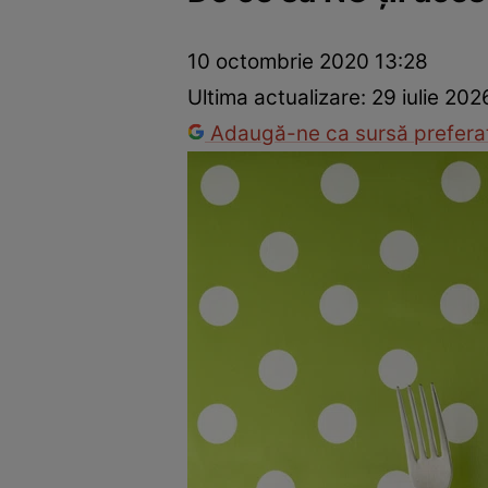
Dezvoltare personală
Îngrijire personală
Casă și grădină
10 octombrie 2020 13:28
Ultima actualizare:
29 iulie 202
Adaugă-ne ca sursă preferat