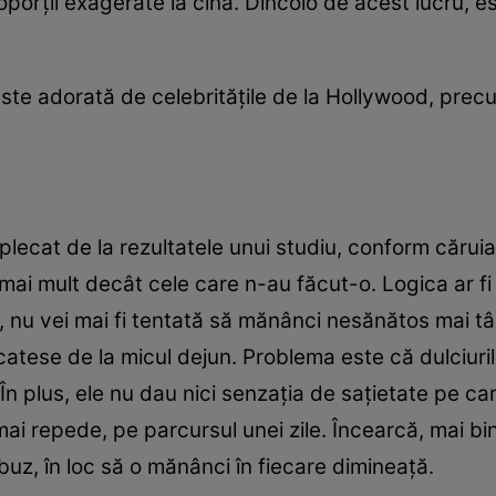
porţii exagerate la cină. Dincolo de acest lucru, es
te adorată de celebrităţile de la Hollywood, prec
 plecat de la rezultatele unui studiu, conform căr
t mai mult decât cele care n-au făcut-o. Logica ar fi
i, nu vei mai fi tentată să mănânci nesănătos mai tâ
delicatese de la micul dejun. Problema este că dulciur
 În plus, ele nu dau nici senzaţia de saţietate pe ca
i repede, pe parcursul unei zile. Încearcă, mai bine
buz, în loc să o mănânci în fiecare dimineaţă.