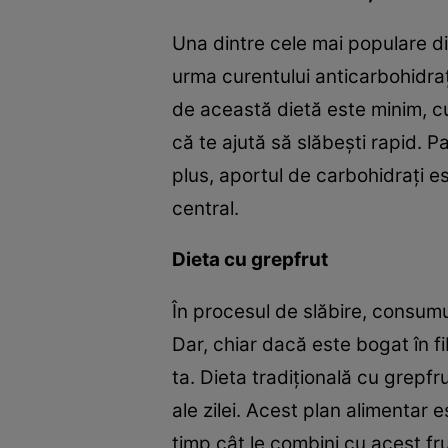
Una dintre cele mai populare di
urma curentului anticarbohidraţ
de această dietă este minim, c
că te ajută să slăbeşti rapid. P
plus, aportul de carbohidraţi e
central.
Dieta cu grepfrut
În procesul de slăbire, consumul
Dar, chiar dacă este bogat în 
ta. Dieta tradiţională cu grepfru
ale zilei. Acest plan alimentar 
timp cât le combini cu acest fr