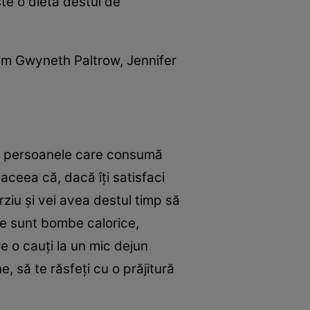
te o dietă destul de
um Gwyneth Paltrow, Jennifer
uia persoanele care consumă
 aceea că, dacă îţi satisfaci
rziu şi vei avea destul timp să
ile sunt bombe calorice,
re o cauţi la un mic dejun
, să te răsfeţi cu o prăjitură