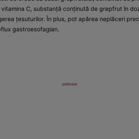
 vitamina C, substanţă conţinută de grepfrut în d
erea ţesuturilor. În plus, pot apărea neplăceri pre
eflux gastroesofagian.