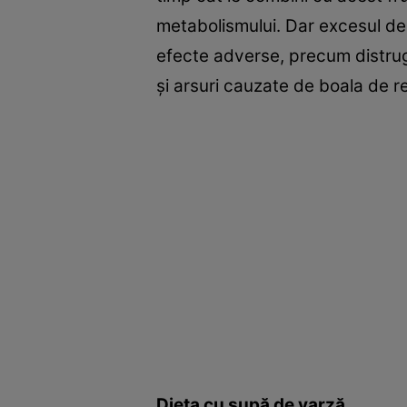
metabolismului. Dar excesul de
efecte adverse, precum distrug
şi arsuri cauzate de boala de r
Dieta cu supă de varză