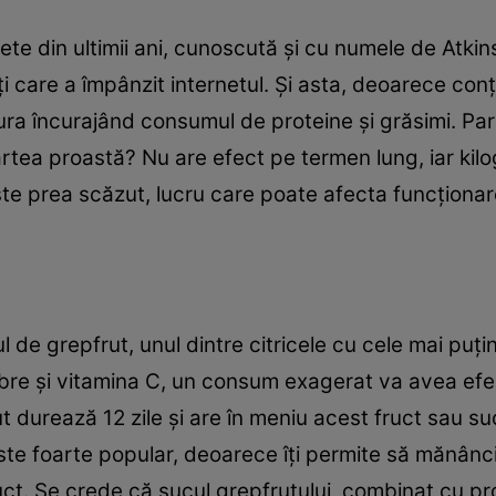
ete din ultimii ani, cunoscută şi cu numele de Atkin
i care a împânzit internetul. Şi asta, deoarece con
ura încurajând consumul de proteine şi grăsimi. Par
artea proastă? Nu are efect pe termen lung, iar kilo
ste prea scăzut, lucru care poate afecta funcţiona
 de grepfrut, unul dintre citricele cu cele mai puţine
fibre şi vitamina C, un consum exagerat va avea e
t durează 12 zile şi are în meniu acest fruct sau suc
este foarte popular, deoarece îţi permite să mănânci
uct. Se crede că sucul grepfrutului, combinat cu pro