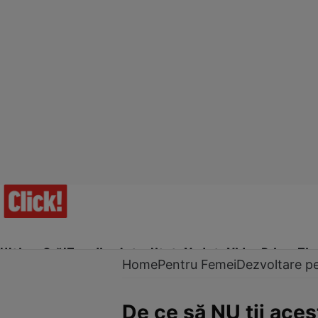
Ultima Oră!
Trending
Actualitate
Vedete
Video
Prime Ti
Home
Pentru Femei
Dezvoltare p
De ce să NU ţii aces