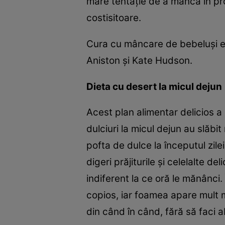
mare tentaţie de a mânca în pro
costisitoare.
Cura cu mâncare de bebeluşi es
Aniston şi Kate Hudson.
Dieta cu desert la micul dejun
Acest plan alimentar delicios a
dulciuri la micul dejun au slăbi
pofta de dulce la începutul zile
digeri prăjiturile şi celelalte 
indiferent la ce oră le mănânci.
copios, iar foamea apare mult ma
din când în când, fără să faci a