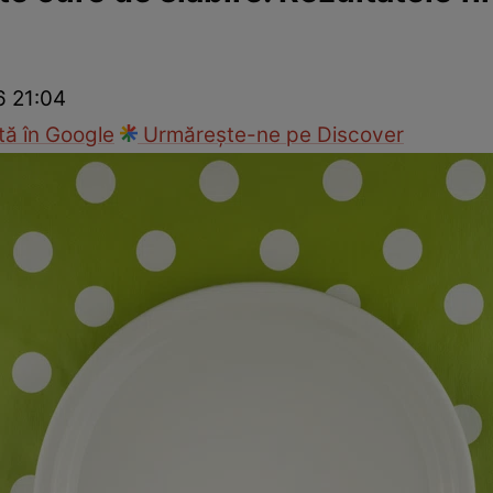
Modă
6 21:04
ă în Google
Urmărește-ne pe Discover