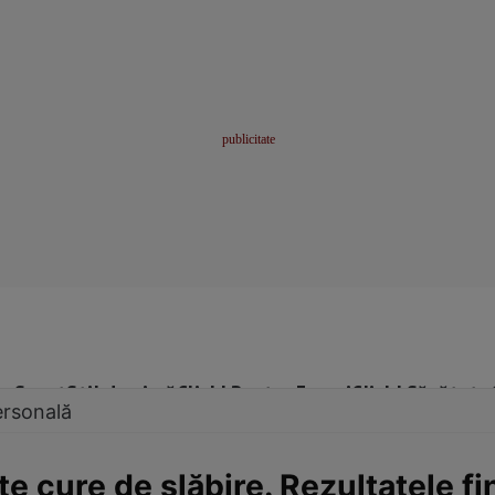
me
Sport
Stil de viață
Click! Pentru Femei
Click! Sănătate
ersonală
te cure de slăbire. Rezultatele fi