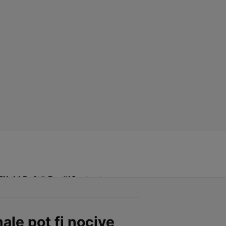
Click! Poftă Bună!
Contact
nale pot fi nocive