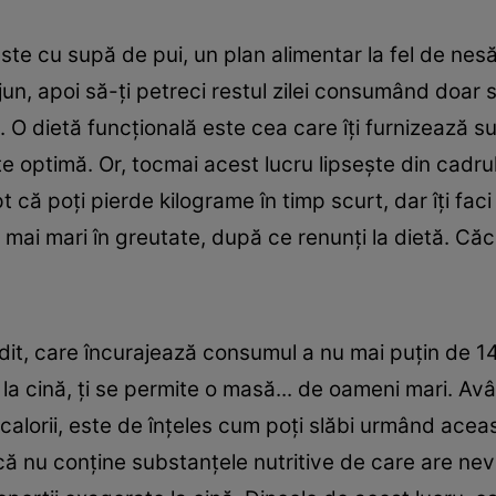
este cu supă de pui, un plan alimentar la fel de ne
un, apoi să-ţi petreci restul zilei consumând doar 
O dietă funcţională este cea care îţi furnizează su
e optimă. Or, tocmai acest lucru lipseşte din cadrul
 că poţi pierde kilograme în timp scurt, dar îţi faci
mai mari în greutate, după ce renunţi la dietă. Căci
edit, care încurajează consumul a nu mai puţin de
e, la cină, ţi se permite o masă... de oameni mari. 
calorii, este de înţeles cum poţi slăbi urmând acea
că nu conţine substanţele nutritive de care are nevo