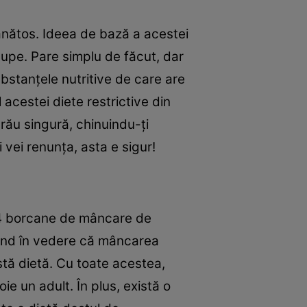
sănătos. Ideea de bază a acestei
supe. Pare simplu de făcut, dar
bstanţele nutritive de care are
 acestei diete restrictive din
 rău singură, chinuindu-ţi
 vei renunţa, asta e sigur!
 14 borcane de mâncare de
Având în vedere că mâncarea
stă dietă. Cu toate acestea,
ie un adult. În plus, există o