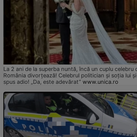
La 2 ani de la superba nuntă, încă un cuplu celebru 
România divorțează! Celebrul politician și soția lui ș
spus adio! „Da, este adevărat”
www.unica.ro