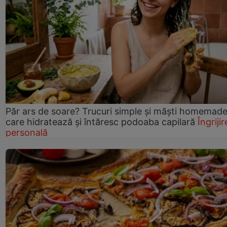
Păr ars de soare? Trucuri simple și măști homemad
care hidratează și întăresc podoaba capilară
Îngrijir
personală