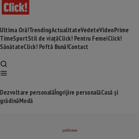
Ultima Oră!
Trending
Actualitate
Vedete
Video
Prime
Time
Sport
Stil de viață
Click! Pentru Femei
Click!
Sănătate
Click! Poftă Bună!
Contact
Dezvoltare personală
Îngrijire personală
Casă și
grădină
Modă