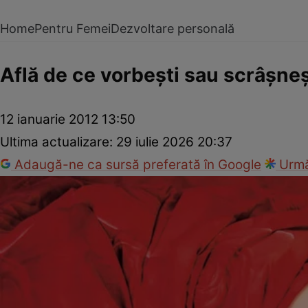
Home
Pentru Femei
Dezvoltare personală
Află de ce vorbeşti sau scrâşneşt
12 ianuarie 2012 13:50
Ultima actualizare:
29 iulie 2026 20:37
Adaugă-ne ca sursă preferată în Google
Urmă