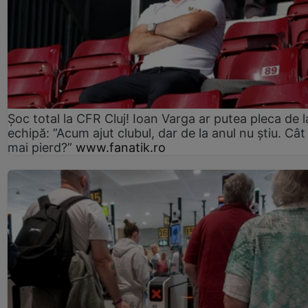
Șoc total la CFR Cluj! Ioan Varga ar putea pleca de l
echipă: ”Acum ajut clubul, dar de la anul nu știu. Cât
mai pierd?”
www.fanatik.ro