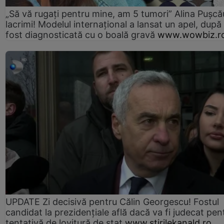
„Să vă rugați pentru mine, am 5 tumori” Alina Pușcău
lacrimi! Modelul internațional a lansat un apel, după
fost diagnosticată cu o boală gravă
www.wowbiz.r
UPDATE Zi decisivă pentru Călin Georgescu! Fostul
candidat la prezidențiale află dacă va fi judecat pen
tentativă de lovitură de stat
www.stirilekanald.ro