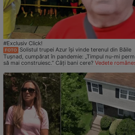
#Exclusiv Click!
Solistul trupei Azur își vinde terenul din Băile
FOTO
Tușnad, cumpărat în pandemie: „Timpul nu-mi perm
să mai construiesc.” Câți bani cere?
Vedete româneș