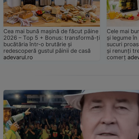
Cea mai bună mașină de făcut pâine
Cele mai bu
2026 – Top 5 + Bonus: transformă-ți
și legume în
bucătăria într-o brutărie și
sucuri proas
redescoperă gustul pâinii de casă
și renunți tr
adevarul.ro
comerț
adev