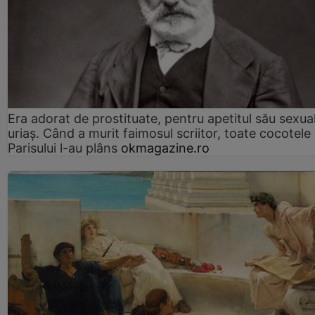
Era adorat de prostituate, pentru apetitul său sexua
uriaș. Când a murit faimosul scriitor, toate cocotele
Parisului l-au plâns
okmagazine.ro