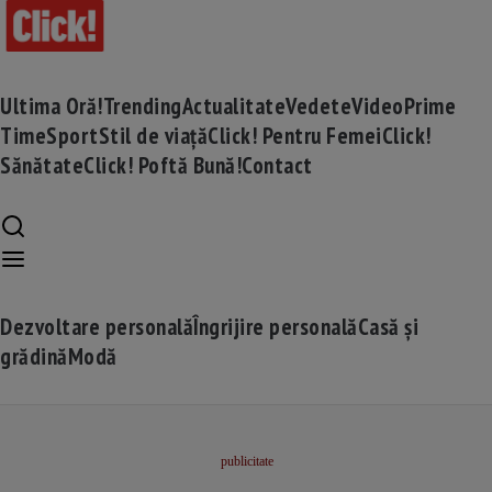
Ultima Oră!
Trending
Actualitate
Vedete
Video
Prime
Time
Sport
Stil de viață
Click! Pentru Femei
Click!
Sănătate
Click! Poftă Bună!
Contact
Dezvoltare personală
Îngrijire personală
Casă și
grădină
Modă