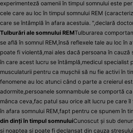
experimenteză oamenii în timpul somnului este perf
cele care au loc în timpul somnului REM (caracteriz
care se întâmplă în afara acestuia. ",declară doct
Tulburări ale somnului REM
Tulburarea comportame
se află în somnul REM,însă reflexele tale au loc î
poate fi violentă,mai ales dacă persoana în cauză 
în care acest lucru se întâmplă,medicul specialist
musculaturii pentru ca muşchii să nu fie activi în 
fenomene au loc atunci când o parte a creierul est
adormite,persoanele somnambule se comportă ca şi 
mânca ceva,fac patul sau orice alt lucru pe care îl 
în afara somnului REM,fapt pentru ce spunem în ti
din dinţi în timpul somnului
Cunoscut şi sub denumi
şi noaptea şi poate fi declanşat din cauza stresul