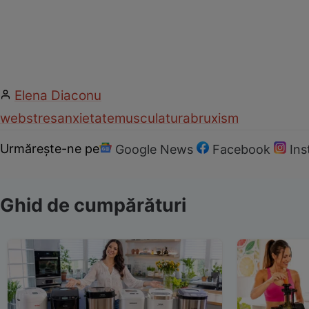
Elena Diaconu
web
stres
anxietate
musculatura
bruxism
Urmărește-ne pe
Google News
Facebook
In
Ghid de cumpărături