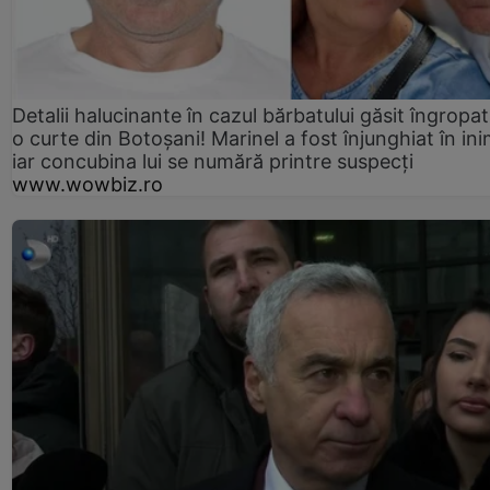
Detalii halucinante în cazul bărbatului găsit îngropat
o curte din Botoșani! Marinel a fost înjunghiat în ini
iar concubina lui se numără printre suspecți
www.wowbiz.ro