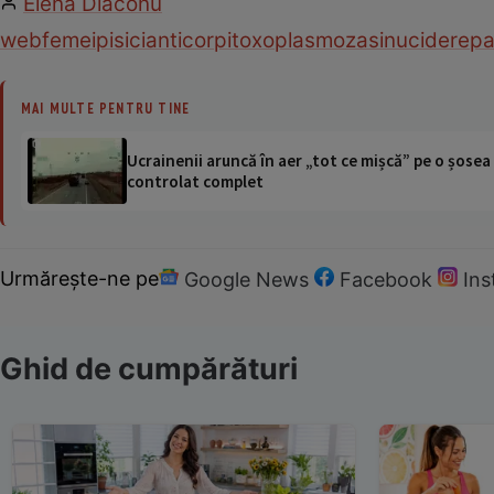
Elena Diaconu
web
femei
pisici
anticorpi
toxoplasmoza
sinucidere
pa
MAI MULTE PENTRU TINE
Ucrainenii aruncă în aer „tot ce mișcă” pe o șose
controlat complet
Urmărește-ne pe
Google News
Facebook
In
Ghid de cumpărături