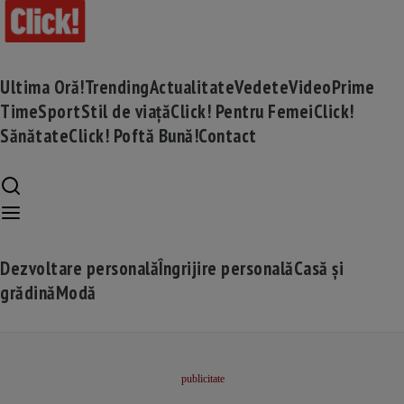
Ultima Oră!
Trending
Actualitate
Vedete
Video
Prime
Time
Sport
Stil de viață
Click! Pentru Femei
Click!
Sănătate
Click! Poftă Bună!
Contact
Dezvoltare personală
Îngrijire personală
Casă și
grădină
Modă