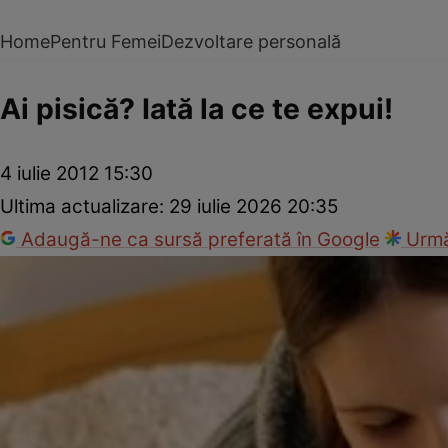
Home
Pentru Femei
Dezvoltare personală
Ai pisică? Iată la ce te expui!
4 iulie 2012 15:30
Ultima actualizare:
29 iulie 2026 20:35
Adaugă-ne ca sursă preferată în Google
Urmă