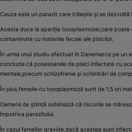
Cauza este un parazit care trăieşte şi se dezvoltă î
Acesta duce la apariţia toxoplasmozei,care poate 
contaminate cu materiile fecale ale pisicilor.
În urma unui studiu efectuat în Danemarca pe un eş
concluzia că posesoarele de pisici infectate cu ace
mentale,precum schizofrenie şi schimbări de com
În plus,femeile cu toxoplasmoză sunt de 1,5 ori mai
Oamenii de ştiinţă subliniază că riscurile se măres
împotriva parazitului.
În cazul femeilor gravide,dacă acestea sunt infect