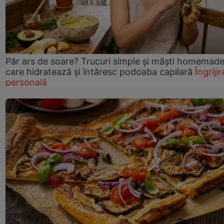
Păr ars de soare? Trucuri simple și măști homemad
care hidratează și întăresc podoaba capilară
Îngrijir
personală