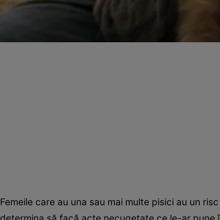
Femeile care au una sau mai multe pisici au un risc 
determina să facă acte necugetate ce le-ar pune în