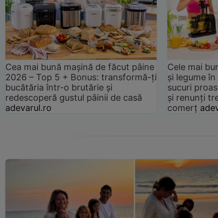
Cea mai bună mașină de făcut pâine
Cele mai bu
2026 – Top 5 + Bonus: transformă-ți
și legume în
bucătăria într-o brutărie și
sucuri proas
redescoperă gustul pâinii de casă
și renunți tr
adevarul.ro
comerț
adev