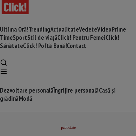
Ultima Oră!
Trending
Actualitate
Vedete
Video
Prime
Time
Sport
Stil de viață
Click! Pentru Femei
Click!
Sănătate
Click! Poftă Bună!
Contact
Dezvoltare personală
Îngrijire personală
Casă și
grădină
Modă