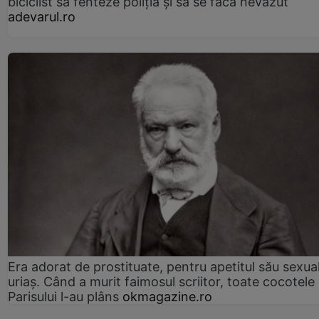
biciclist să fenteze poliția și să se facă nevăzut
adevarul.ro
Era adorat de prostituate, pentru apetitul său sexua
uriaș. Când a murit faimosul scriitor, toate cocotele
Parisului l-au plâns
okmagazine.ro