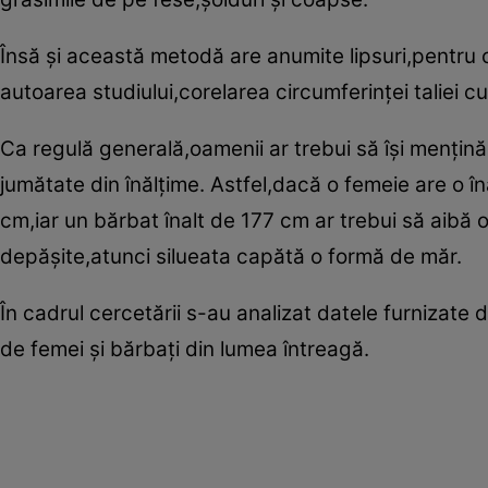
Însă şi această metodă are anumite lipsuri,pentru c
autoarea studiului,corelarea circumferinţei taliei c
Ca regulă generală,oamenii ar trebui să îşi menţină 
jumătate din înălţime. Astfel,dacă o femeie are o în
cm,iar un bărbat înalt de 177 cm ar trebui să aibă 
depăşite,atunci silueata capătă o formă de măr.
În cadrul cercetării s-au analizat datele furnizate
de femei şi bărbaţi din lumea întreagă.