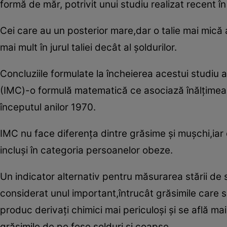
formă de măr, potrivit unui studiu realizat recent î
Cei care au un posterior mare,dar o talie mai mică 
mai mult în jurul taliei decât al şoldurilor.
Concluziile formulate la încheierea acestui studiu a
(IMC)-o formulă matematică ce asociază înălţimea c
începutul anilor 1970.
IMC nu face diferenţa dintre grăsime şi muşchi,iar d
incluşi în categoria persoanelor obeze.
Un indicator alternativ pentru măsurarea stării de 
considerat unul important,întrucât grăsimile care
produc derivaţi chimici mai periculoşi şi se află m
grăsimile de pe fese,şolduri şi coapse.