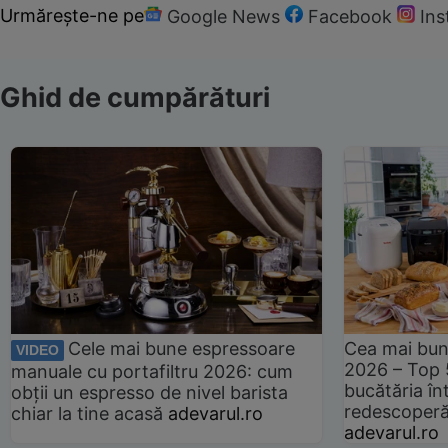
Urmărește-ne pe
Google News
Facebook
In
Ghid de cumpărături
Cele mai bune espressoare
Cea mai bun
VIDEO
2026 – Top 
manuale cu portafiltru 2026: cum
bucătăria înt
obții un espresso de nivel barista
redescoperă 
chiar la tine acasă
adevarul.ro
adevarul.ro