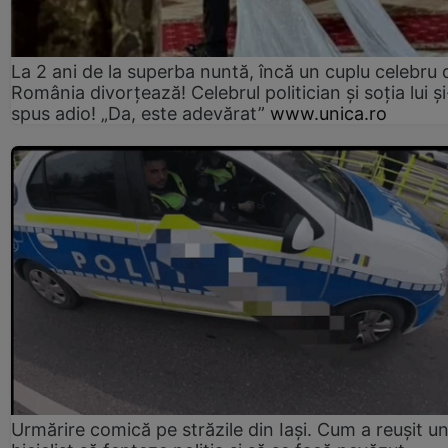
La 2 ani de la superba nuntă, încă un cuplu celebru 
România divorțează! Celebrul politician și soția lui ș
spus adio! „Da, este adevărat”
www.unica.ro
Urmărire comică pe străzile din Iași. Cum a reușit u