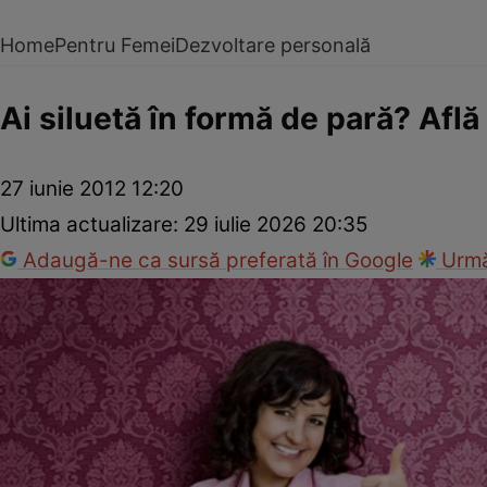
Home
Pentru Femei
Dezvoltare personală
Ai siluetă în formă de pară? Află
27 iunie 2012 12:20
Ultima actualizare:
29 iulie 2026 20:35
Adaugă-ne ca sursă preferată în Google
Urmă