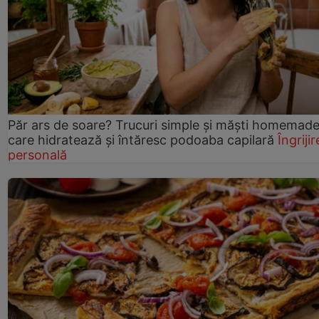
Păr ars de soare? Trucuri simple și măști homemad
care hidratează și întăresc podoaba capilară
Îngrijir
personală