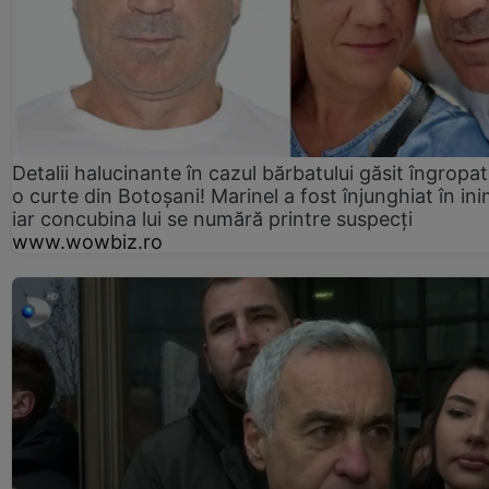
Detalii halucinante în cazul bărbatului găsit îngropat
o curte din Botoșani! Marinel a fost înjunghiat în ini
iar concubina lui se numără printre suspecți
www.wowbiz.ro