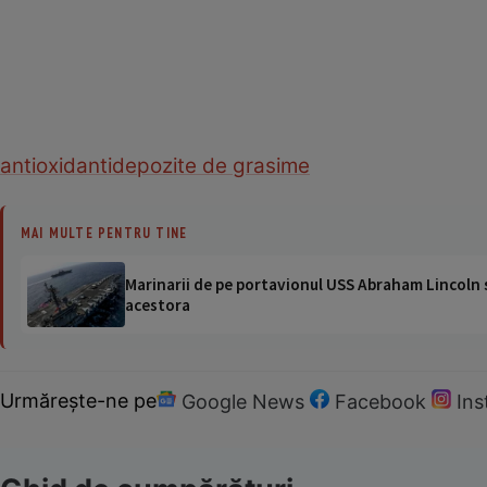
antioxidanti
depozite de grasime
MAI MULTE PENTRU TINE
Marinarii de pe portavionul USS Abraham Lincoln su
acestora
Urmărește-ne pe
Google News
Facebook
In