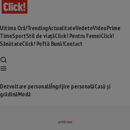
Ultima Oră!
Trending
Actualitate
Vedete
Video
Prime
Time
Sport
Stil de viață
Click! Pentru Femei
Click!
Sănătate
Click! Poftă Bună!
Contact
Dezvoltare personală
Îngrijire personală
Casă și
grădină
Modă