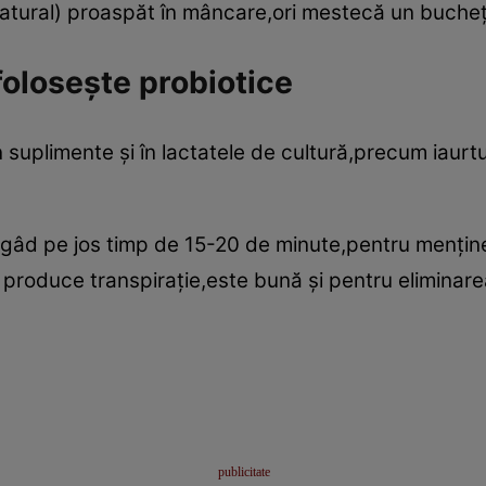
natural) proaspăt în mâncare,ori mestecă un bucheţ
foloseşte probiotice
 suplimente şi în lactatele de cultură,precum iaurtul,
gâd pe jos timp de 15-20 de minute,pentru menţine t
produce transpiraţie,este bună şi pentru eliminarea