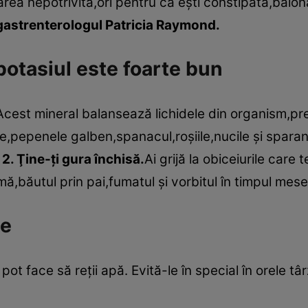
area nepotrivită,ori pentru că eşti constipată,balo
gastrenterologul Patricia Raymond.
potasiul este foarte bun
Acest mineral balansează lichidele din organism,pr
e,pepenele galben,spanacul,roşiile,nucile şi sparan
.
2. Ţine-ţi gura închisă.
Ai grijă la obiceiurile care 
,băutul prin pai,fumatul şi vorbitul în timpul mese
te
ot face să reţii apă. Evită-le în special în orele tâ