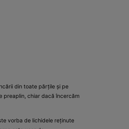
ării din toate părţile şi pe
 de preaplin, chiar dacă încercăm
e vorba de lichidele reţinute