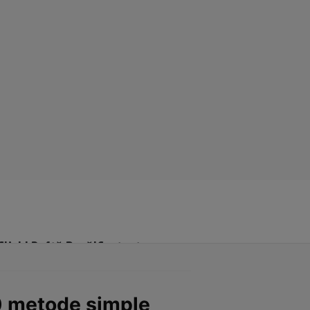
Click! Poftă Bună!
Contact
0 metode simple