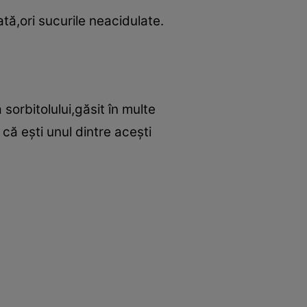
ată,ori sucurile neacidulate.
 sorbitolului,găsit în multe
că eşti unul dintre aceşti