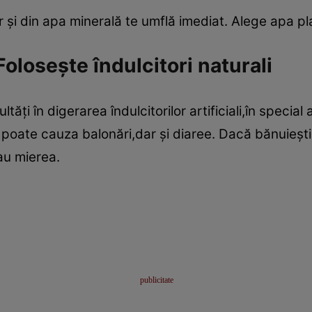
r şi din apa minerală te umflă imediat. Alege apa pl
oloseşte îndulcitori naturali
ăţi în digerarea îndulcitorilor artificiali,în special a
 poate cauza balonări,dar şi diaree. Dacă bănuieşti 
au mierea.