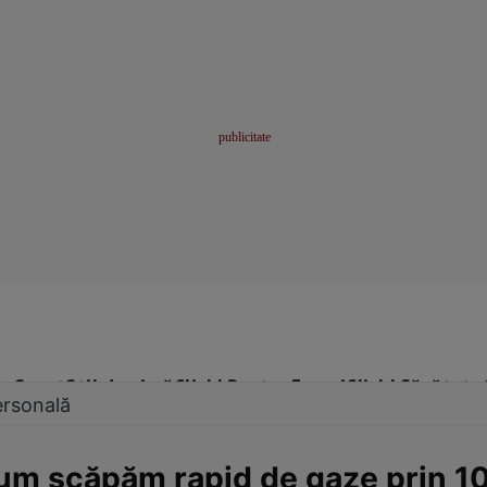
me
Sport
Stil de viață
Click! Pentru Femei
Click! Sănătate
ersonală
Cum scăpăm rapid de gaze prin 1