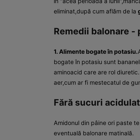
în "acea perioadă a lunii",mânc
eliminat,după cum aflăm de la
Remedii balonare - 
1. Alimente bogate în potasiu.
bogate în potasiu sunt bananel
aminoacid care are rol diuretic
aer,cum ar fi mestecatul de gumă
Fără sucuri acidula
Amidonul din pâine ori paste te p
eventuală balonare matinală.