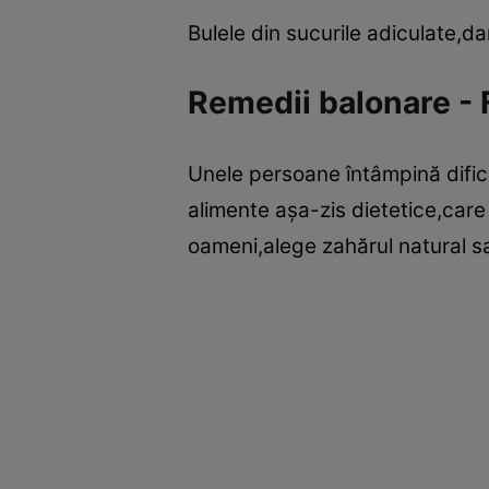
Bulele din sucurile adiculate,da
Remedii balonare - F
Unele persoane întâmpină dificult
alimente aşa-zis dietetice,care
oameni,alege zahărul natural s