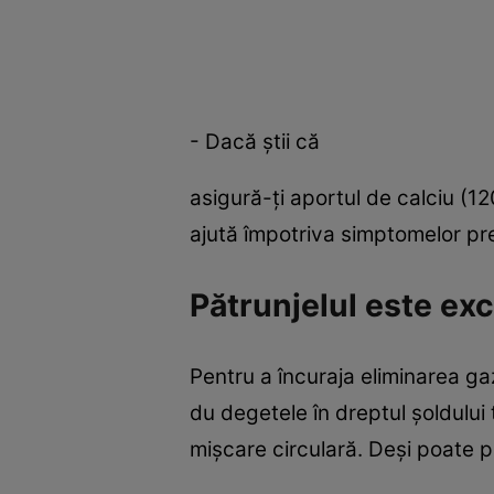
- Dacă ştii că
asigură-ţi aportul de calciu (1
ajută împotriva simptomelor pre
Pătrunjelul este exc
Pentru a încuraja eliminarea ga
du degetele în dreptul şoldulu
mişcare circulară. Deşi poate p