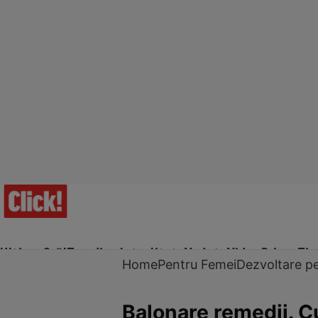
Ultima Oră!
Trending
Actualitate
Vedete
Video
Prime Ti
Home
Pentru Femei
Dezvoltare p
Balonare remedii. 