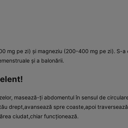
200 mg pe zi) şi magneziu (200-400 mg pe zi). S-a d
menstruale şi a balonării.
elent!
zelor, masează-ţi abdomentul în sensul de circulare 
i tău drept,avansează spre coaste,apoi traversează
ărea ciudat,chiar funcţionează.