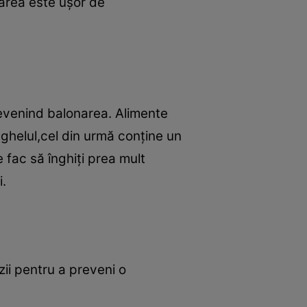
narea este uşor de
evenind balonarea. Alimente
ghelul,cel din urmă conţine un
te fac să înghiţi prea mult
i.
rzii pentru a preveni o