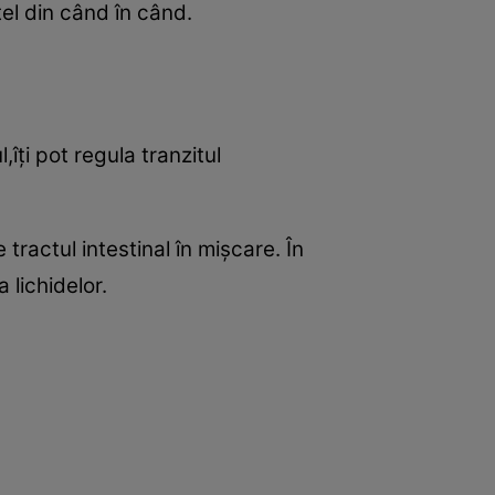
el din când în când.
îţi pot regula tranzitul
ractul intestinal în mişcare. În
 lichidelor.