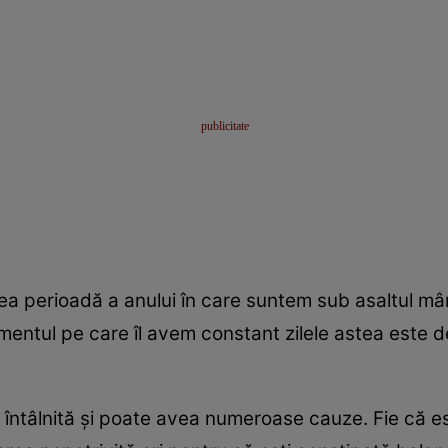
a perioadă a anului în care suntem sub asaltul mânc
timentul pe care îl avem constant zilele astea este
întâlnită şi poate avea numeroase cauze. Fie că est