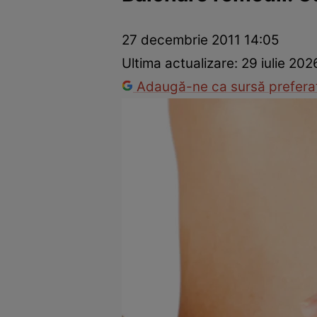
Dezvoltare personală
Îngrijire personală
Casă și grădină
27 decembrie 2011 14:05
Ultima actualizare:
29 iulie 202
Adaugă-ne ca sursă preferat