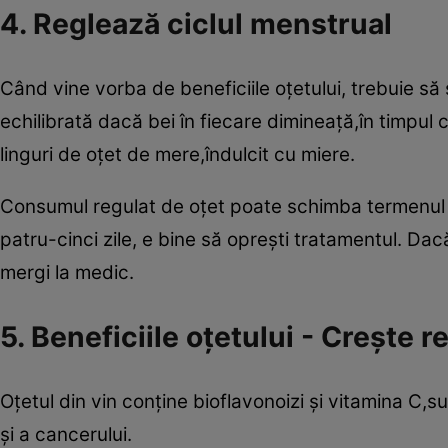
4. Reglează ciclul menstrual
Când vine vorba de beneficiile oţetului, trebuie s
echilibrată dacă bei în fiecare dimineaţă,în timpu
linguri de oţet de mere,îndulcit cu miere.
Consumul regulat de oţet poate schimba termenul d
patru-cinci zile, e bine să opreşti tratamentul. Da
mergi la medic.
5. Beneficiile oţetului - Creşte 
Oţetul din vin conţine bioflavonoizi şi vitamina C,su
şi a cancerului.