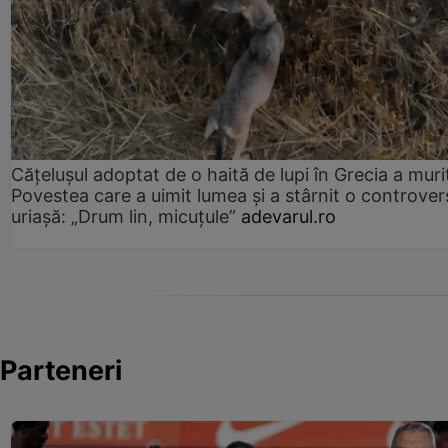
Cățelușul adoptat de o haită de lupi în Grecia a muri
Povestea care a uimit lumea și a stârnit o controver
uriașă: „Drum lin, micuțule”
adevarul.ro
Parteneri