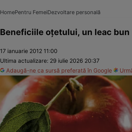
Home
Pentru Femei
Dezvoltare personală
Beneficiile oţetului, un leac bun 
17 ianuarie 2012 11:00
Ultima actualizare:
29 iulie 2026 20:37
Adaugă-ne ca sursă preferată în Google
Urmă