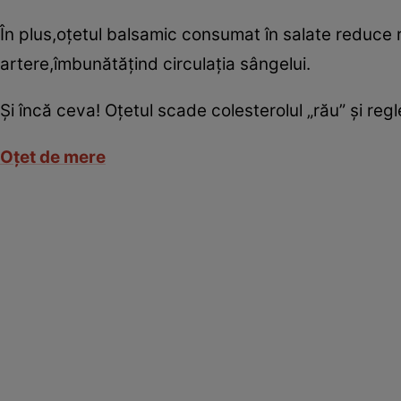
În plus,oţetul balsamic consumat în salate reduce 
artere,îmbunătăţind circulaţia sângelui.
Şi încă ceva! Oţetul scade colesterolul „rău” şi regl
Oţet de mere