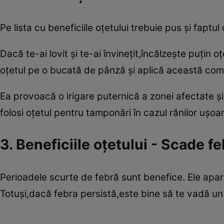
Pe lista cu beneficiile oţetului trebuie pus şi faptul
Dacă te-ai lovit şi te-ai învineţit,încălzeşte puţin
oţetul pe o bucată de pânză şi aplică această com
Ea provoacă o irigare puternică a zonei afectate şi
folosi oţetul pentru tamponări în cazul rănilor uşoa
3. Beneficiile oţetului - Scade f
Perioadele scurte de febră sunt benefice. Ele apar
Totuşi,dacă febra persistă,este bine să te vadă un