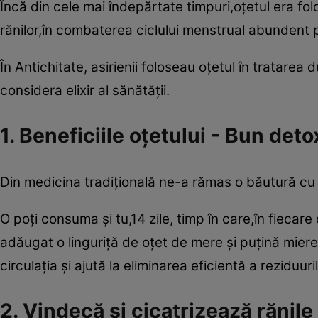
Încă din cele mai îndepărtate timpuri,oţetul era f
rănilor,în combaterea ciclului menstrual abundent p
În Antichitate, asirienii foloseau oţetul în tratarea 
considera elixir al sănătăţii.
1. Beneficiile oţetului - Bun deto
Din medicina tradiţională ne-a rămas o băutură cu 
O poţi consuma şi tu,14 ­zile, timp în care,în fieca
adăugat o linguriţă de oţet de mere şi puţină mier
circulaţia şi ajută la eliminarea eficientă a reziduu
2. Vindecă şi cicatrizează rănile