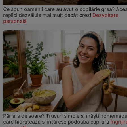
Ce spun oamenii care au avut o copilărie grea? Ace
replici dezvăluie mai mult decât crezi
Dezvoltare
personală
Păr ars de soare? Trucuri simple și măști homemad
care hidratează și întăresc podoaba capilară
Îngrijir