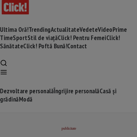
Ultima Oră!
Trending
Actualitate
Vedete
Video
Prime
Time
Sport
Stil de viață
Click! Pentru Femei
Click!
Sănătate
Click! Poftă Bună!
Contact
Dezvoltare personală
Îngrijire personală
Casă și
grădină
Modă