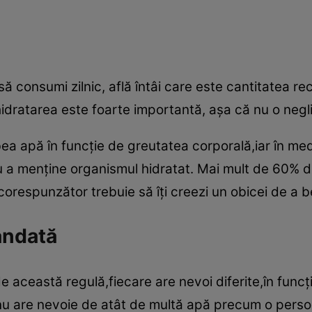
 să consumi zilnic, află întâi care este cantitatea
hidratarea este foarte importantă, aşa că nu o negli
ea apă în funcţie de greutatea corporală,iar în med
 a menţine organismul hidratat. Mai mult de 60% d
orespunzător trebuie să îţi creezi un obicei de a b
andată
e această regulă,fiecare are nevoi diferite,în funcţ
u are nevoie de atât de multă apă precum o perso