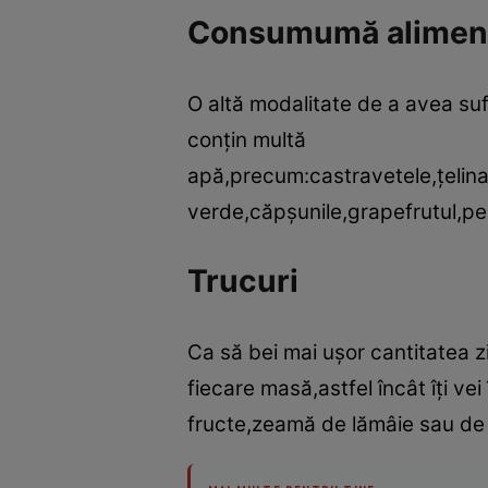
Consumumă aliment
O altă modalitate de a avea suf
conţin multă
apă,precum:castravetele,ţelina,
verde,căpşunile,grapefrutul,pe
Trucuri
Ca să bei mai uşor cantitatea 
fiecare masă,astfel încât îţi v
fructe,zeamă de lămâie sau de 