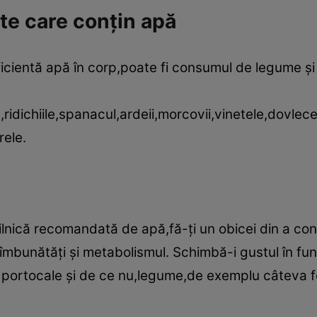
e care conţin apă
icientă apă în corp,poate fi consumul de legume şi
ridichiile,spanacul,ardeii,morcovii,vinetele,dovlece
rele.
zilnică recomandată de apă,fă-ţi un obicei din a c
ei îmbunătăţi şi metabolismul. Schimbă-i gustul în f
portocale şi de ce nu,legume,de exemplu câteva fe