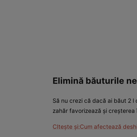
Elimină băuturile n
Să nu crezi că dacă ai băut 2 l
zahăr favorizează şi creşterea 
CIteşte şi:Cum afectează desh