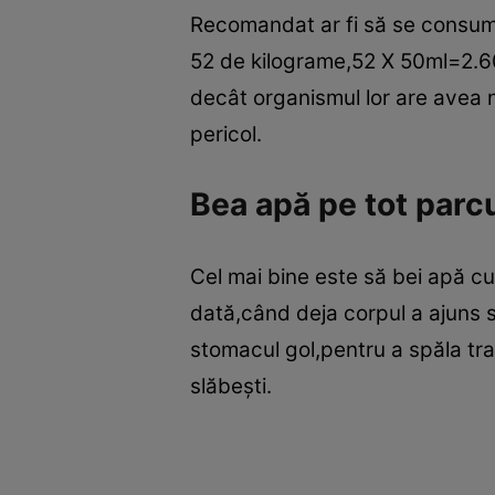
Recomandat ar fi să se consum
52 de kilograme,52 X 50ml=2.60
decât organismul lor are avea n
pericol.
Bea apă pe tot parcu
Cel mai bine este să bei apă cu î
dată,când deja corpul a ajuns s
stomacul gol,pentru a spăla tr
slăbeşti.