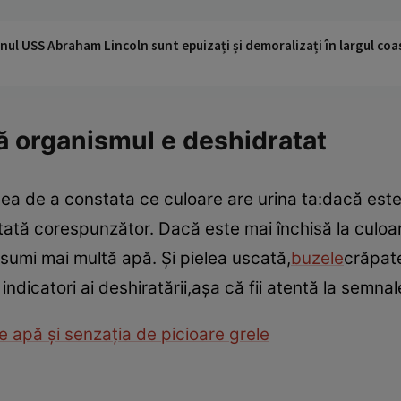
nul USS Abraham Lincoln sunt epuizați și demoralizați în largul coas
ă organismul e deshidratat
a de a constata ce culoare are urina ta:dacă este
atată corespunzător. Dacă este mai închisă la culoa
nsumi mai multă apă. Şi pielea uscată,
buzele
crăpate
 indicatori ai deshiratării,aşa că fii atentă la semn
e apă şi senzaţia de picioare grele