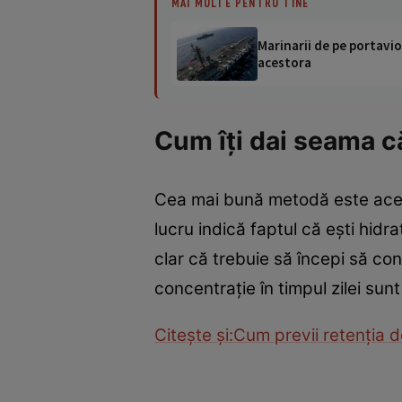
MAI MULTE PENTRU TINE
Marinarii de pe portavio
acestora
Cum îţi dai seama c
Cea mai bună metodă este acee
lucru indică faptul că eşti hidr
clar că trebuie să începi să co
concentraţie în timpul zilei sunt
Citeşte şi:Cum previi retenţia d