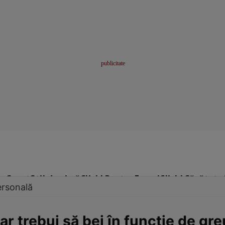
me
Sport
Stil de viață
Click! Pentru Femei
Click! Sănătate
ersonală
ar trebui să bei în funcţie de gre