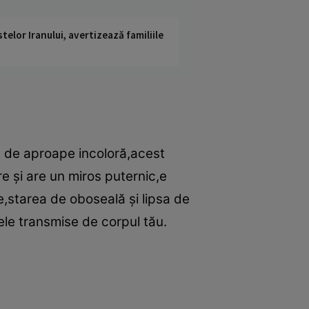
telor Iranului, avertizează familiile
 de aproape incoloră,acest
re şi are un miros puternic,e
,starea de oboseală şi lipsa de
alele transmise de corpul tău.