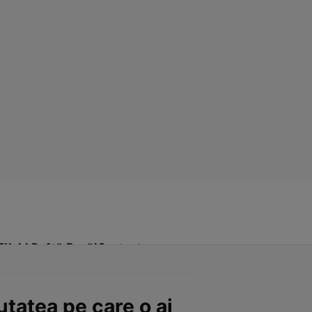
Click! Poftă Bună!
Contact
utatea pe care o ai