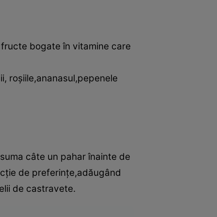
 fructe bogate în vitamine care
ii, roşiile,ananasul,pepenele
onsuma câte un pahar înainte de
uncţie de preferinţe,adăugând
lii de castravete.