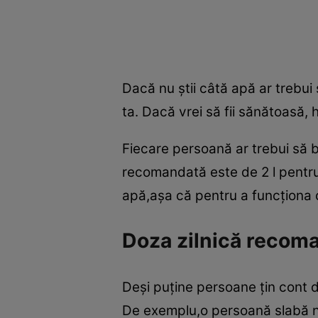
Dacă nu ştii câtă apă ar trebui
ta. Dacă vrei să fii sănătoasă, 
Fiecare persoană ar trebui să b
recomandată este de 2 l pentru
apă,aşa că pentru a funcţiona c
Doza zilnică recom
Deşi puţine persoane ţin cont d
De exemplu,o persoană slabă n