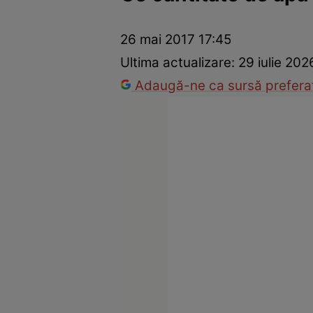
Dezvoltare personală
Îngrijire personală
Casă și grădină
26 mai 2017 17:45
Ultima actualizare:
29 iulie 20
Adaugă-ne ca sursă preferat