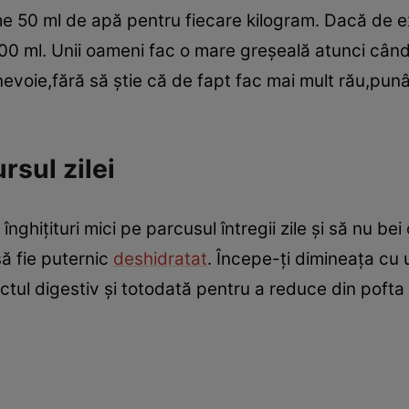
e 50 ml de apă pentru fiecare kilogram. Dacă de 
0 ml. Unii oameni fac o mare greşeală atunci când 
evoie,fără să ştie că de fapt fac mai mult rău,punâ
rsul zilei
nghiţituri mici pe parcusul întregii zile şi să nu bei
ă fie puternic
deshidratat
. Începe-ţi dimineaţa cu
actul digestiv şi totodată pentru a reduce din poft