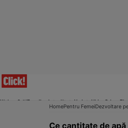
Ultima Oră!
Trending
Actualitate
Vedete
Video
Prime Ti
Home
Pentru Femei
Dezvoltare p
Ce cantitate de apă 