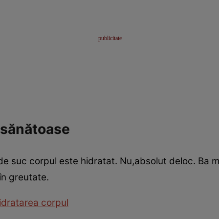
esănătoase
 de suc corpul este hidratat. Nu,absolut deloc. Ba m
în greutate.
idratarea corpul