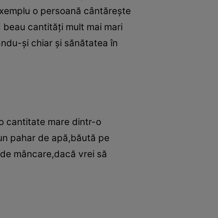
exemplu o persoană cântăreşte
beau cantităţi mult mai mari
ndu-şi chiar şi sănătatea în
 o cantitate mare dintr-o
 un pahar de apă,băută pe
a de mâncare,dacă vrei să