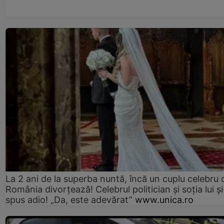
La 2 ani de la superba nuntă, încă un cuplu celebru 
România divorțează! Celebrul politician și soția lui ș
spus adio! „Da, este adevărat”
www.unica.ro