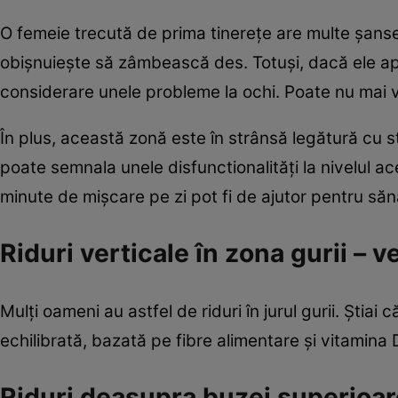
O femeie trecută de prima tinereţe are multe şanse
obişnuieşte să zâmbească des. Totuşi, dacă ele apa
considerare unele probleme la ochi. Poate nu mai ve
În plus, această zonă este în strânsă legătură cu sto
poate semnala unele disfunctionalităţi la nivelul a
minute de mişcare pe zi pot fi de ajutor pentru săn
Riduri verticale în zona gurii – 
Mulţi oameni au astfel de riduri în jurul gurii. Ştiai
echilibrată, bazată pe fibre alimentare şi vitamina D
Riduri deasupra buzei superioar