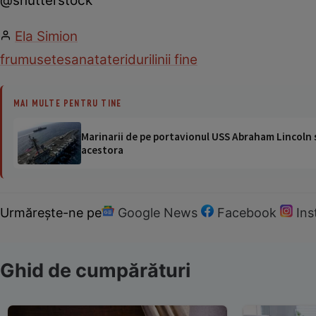
@shutterstock
Ela Simion
frumusete
sanatate
riduri
linii fine
MAI MULTE PENTRU TINE
Marinarii de pe portavionul USS Abraham Lincoln su
acestora
Urmărește-ne pe
Google News
Facebook
In
Ghid de cumpărături