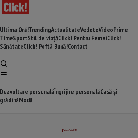
Ultima Oră!
Trending
Actualitate
Vedete
Video
Prime
Time
Sport
Stil de viață
Click! Pentru Femei
Click!
Sănătate
Click! Poftă Bună!
Contact
Dezvoltare personală
Îngrijire personală
Casă și
grădină
Modă