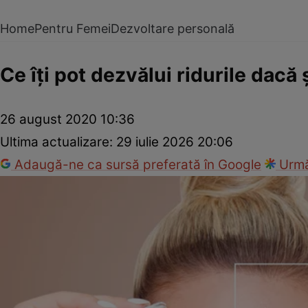
Home
Pentru Femei
Dezvoltare personală
Ce îţi pot dezvălui ridurile dacă ş
26 august 2020 10:36
Ultima actualizare:
29 iulie 2026 20:06
Adaugă-ne ca sursă preferată în Google
Urmă