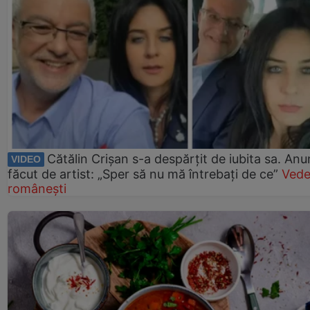
Cătălin Crișan s-a despărțit de iubita sa. Anu
VIDEO
făcut de artist: „Sper să nu mă întrebați de ce”
Vede
românești