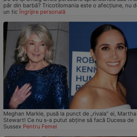
păr din barbă? Tricotilomania este o afecțiune, nu 
un tic
Îngrijire personală
Meghan Markle, pusă la punct de „rivala” ei, Martha
Stewart! Ce nu s-a putut abține să facă Ducesa de
Sussex
Pentru Femei