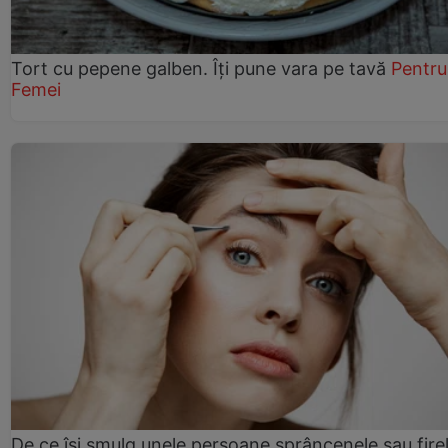
Tort cu pepene galben. Îți pune vara pe tavă
Pentru
Femei
De ce își smulg unele persoane sprâncenele sau fire