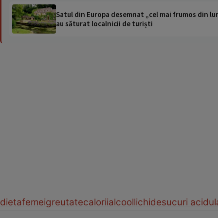
Satul din Europa desemnat „cel mai frumos din lum
au săturat localnicii de turiști
dieta
femei
greutate
calorii
alcool
lichide
sucuri acidul