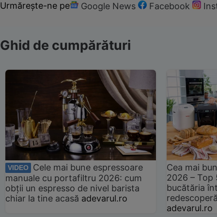
Urmărește-ne pe
Google News
Facebook
In
Ghid de cumpărături
Cele mai bune espressoare
Cea mai bun
VIDEO
2026 – Top 
manuale cu portafiltru 2026: cum
bucătăria înt
obții un espresso de nivel barista
redescoperă 
chiar la tine acasă
adevarul.ro
adevarul.ro