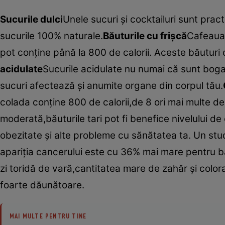
Sucurile dulci
Unele sucuri şi cocktailuri sunt pra
sucurile 100% naturale.
Băuturile cu frişcă
Cafeaua 
pot conţine până la 800 de calorii. Aceste băuturi
acidulate
Sucurile acidulate nu numai că sunt bogate
sucuri afectează şi anumite organe din corpul tău.
colada conţine 800 de calorii,de 8 ori mai multe d
moderată,băuturile tari pot fi benefice nivelului de
obezitate şi alte probleme cu sănătatea ta. Un stud
apariţia cancerului este cu 36% mai mare pentru bău
zi toridă de vară,cantitatea mare de zahăr şi colora
foarte dăunătoare.
MAI MULTE PENTRU TINE