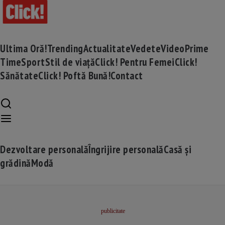
Ultima Oră!
Trending
Actualitate
Vedete
Video
Prime
Time
Sport
Stil de viață
Click! Pentru Femei
Click!
Sănătate
Click! Poftă Bună!
Contact
Dezvoltare personală
Îngrijire personală
Casă și
grădină
Modă