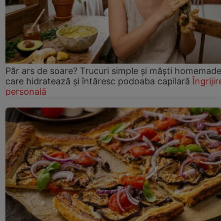
Păr ars de soare? Trucuri simple și măști homemad
care hidratează și întăresc podoaba capilară
Îngrijir
personală