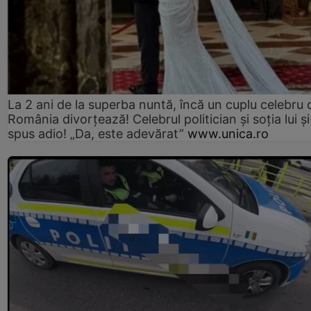
La 2 ani de la superba nuntă, încă un cuplu celebru 
România divorțează! Celebrul politician și soția lui ș
spus adio! „Da, este adevărat”
www.unica.ro