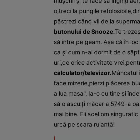
muşchii şi te face să înghiţi ae
o,treci la pungile refolosibile,d
păstrezi când vii de la superma
butonului de Snooze.
Te trezeş
să intre pe geam. Aşa că în loc
ca şi cum n-ai dormit de o săpt
uri,de orice activitate vrei,pent
calculator/televizor.
Mâncatul î
face mizerie,pierzi plăcerea bu
a lua masa". Ia-o cu tine şi înd
să o asculţi măcar a 5749-a oară
mai bine. Fii acel om singuratic
urcă pe scara rulantă!