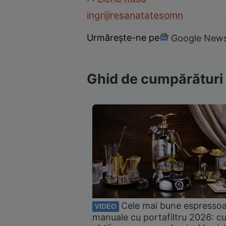
ingrijire
sanatate
somn
Urmărește-ne pe
Google New
Ghid de cumpărături
Cele mai bune espresso
VIDEO
manuale cu portafiltru 2026: c