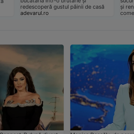
bucătăria într-o brutărie și
sucur
ta
redescoperă gustul pâinii de casă
și ren
adevarul.ro
come