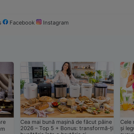
s
Facebook
Instagram
are
Cea mai bună mașină de făcut pâine
Cele 
2026 – Top 5 + Bonus: transformă-ți
și le
um