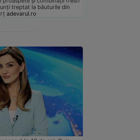
i proaspete și combinații fresh
unți treptat la băuturile din
rț
adevarul.ro