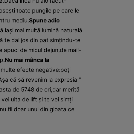
e.
Dacă încă nu aio făcut-
loseşti toate pungile pe care le
entru mediu.
Spune adio
ă laşi mai multă lumină naturală
ă te dai jos din pat simţindu-te
e apuci de micul dejun,de mail-
p.
Nu mai mânca la
ai multe efecte negative:poţi
Aşa că să revenim la expresia "
t asta de 5748 de ori,dar merită
 uita de lift şi te vei simţi
nu fii doar unul din gloata ce