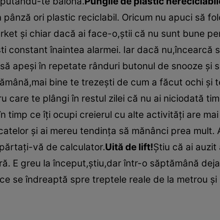
r,putându-te balona.
Pungile de plastic nereciclabil
in pânză ori plastic reciclabil. Oricum nu apuci să fo
rket şi chiar dacă ai face-o,ştii că nu sunt bune p
ti constant înaintea alarmei. Iar dacă nu,încearcă s
 să apeşi în repetate rânduri butonul de snooze şi s
ămână,mai bine te trezeşti de cum a făcut ochi şi t
ru care te plângi în restul zilei că nu ai niciodată tim
n timp ce îţi ocupi creierul cu alte activităţi are m
catelor şi ai mereu tendinţa să mănânci prea mult. 
epărtaţi-vă de calculator.
Uită de lift!
Ştiu că ai auzi
. E greu la început,ştiu,dar într-o săptămână deja vei
 ce se îndreaptă spre treptele reale de la metrou şi 