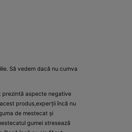
amilie. Să vedem dacă nu cumva
t prezintă aspecte negative
acest produs,experţii încă nu
 guma de mestecat şi
e,mestecatul gumei stresează