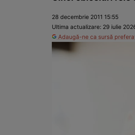
Dezvoltare personală
Îngrijire personală
Casă și grădină
28 decembrie 2011 15:55
Ultima actualizare:
29 iulie 202
Adaugă-ne ca sursă preferat