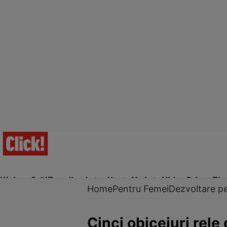
Ultima Oră!
Trending
Actualitate
Vedete
Video
Prime Ti
Home
Pentru Femei
Dezvoltare p
Cinci obiceiuri rele 