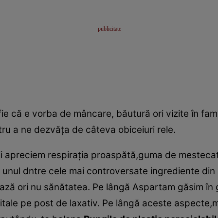
fie că e vorba de mâncare, băutură ori vizite în f
ru a ne dezvăţa de câteva obiceiuri rele.
ţii apreciem respiraţia proaspătă,guma de mesteca
 unul dntre cele mai controversate ingrediente din 
ază ori nu sănătatea. Pe lângă Aspartam găsim în
 spitale pe post de laxativ. Pe lângă aceste aspect