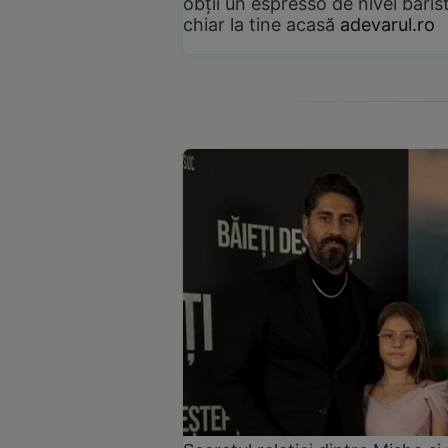
obții un espresso de nivel baris
chiar la tine acasă
adevarul.ro