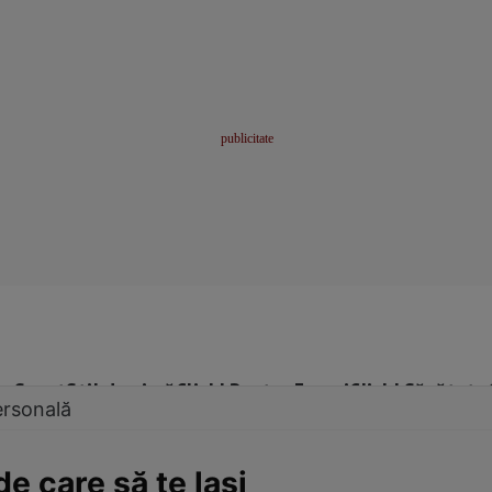
me
Sport
Stil de viață
Click! Pentru Femei
Click! Sănătate
ersonală
de care să te laşi