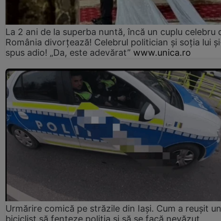
La 2 ani de la superba nuntă, încă un cuplu celebru 
România divorțează! Celebrul politician și soția lui ș
spus adio! „Da, este adevărat”
www.unica.ro
Urmărire comică pe străzile din Iași. Cum a reușit u
biciclist să fenteze poliția și să se facă nevăzut