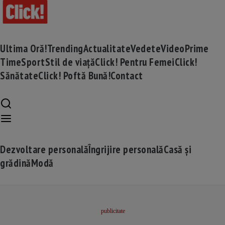
Ultima Oră!
Trending
Actualitate
Vedete
Video
Prime
Time
Sport
Stil de viață
Click! Pentru Femei
Click!
Sănătate
Click! Poftă Bună!
Contact
Dezvoltare personală
Îngrijire personală
Casă și
grădină
Modă