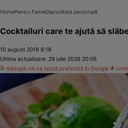
Home
Pentru Femei
Dezvoltare personală
Cocktailuri care te ajută să slăbe
10 august 2018 8:18
Ultima actualizare:
29 iulie 2026 20:06
Adaugă-ne ca sursă preferată în Google
Urmă