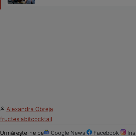
Alexandra Obreja
fructe
slabit
cocktail
Urmărește-ne pe
Google News
Facebook
In