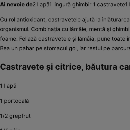
Ai nevoie de
2 l apă1 lingură ghimbir 1 castravete
Cu rol antioxidant, castravetele ajută la înlăturar
organismul. Combinaţia cu lămâie, mentă şi ghimbir 
foame. Feliază castravetele şi lămâia, pune toate in
Bea un pahar pe stomacul gol, iar restul pe parcursu
Castravete şi citrice, băutura c
1 l apă
1 portocală
1/2 grepfrut