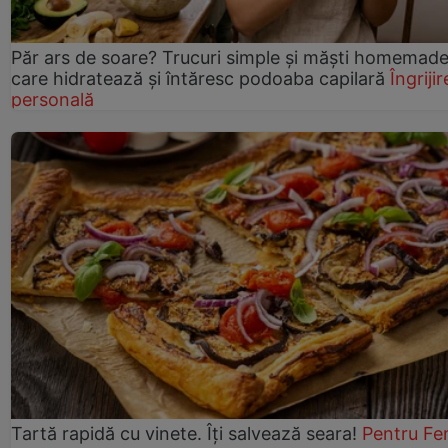
Păr ars de soare? Trucuri simple și măști homemad
care hidratează și întăresc podoaba capilară
Îngrijir
personală
Tartă rapidă cu vinete. Îți salvează seara!
Pentru Fe