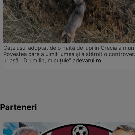
Cățelușul adoptat de o haită de lupi în Grecia a muri
Povestea care a uimit lumea și a stârnit o controver
uriașă: „Drum lin, micuțule”
adevarul.ro
Parteneri