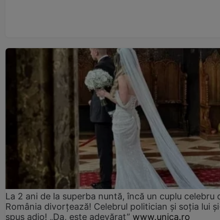
La 2 ani de la superba nuntă, încă un cuplu celebru 
România divorțează! Celebrul politician și soția lui ș
spus adio! „Da, este adevărat”
www.unica.ro