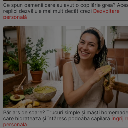
Ce spun oamenii care au avut o copilărie grea? Ace
replici dezvăluie mai mult decât crezi
Dezvoltare
personală
Păr ars de soare? Trucuri simple și măști homemad
care hidratează și întăresc podoaba capilară
Îngrijir
personală