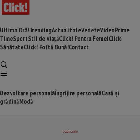
Ultima Oră!
Trending
Actualitate
Vedete
Video
Prime
Time
Sport
Stil de viață
Click! Pentru Femei
Click!
Sănătate
Click! Poftă Bună!
Contact
Dezvoltare personală
Îngrijire personală
Casă și
grădină
Modă