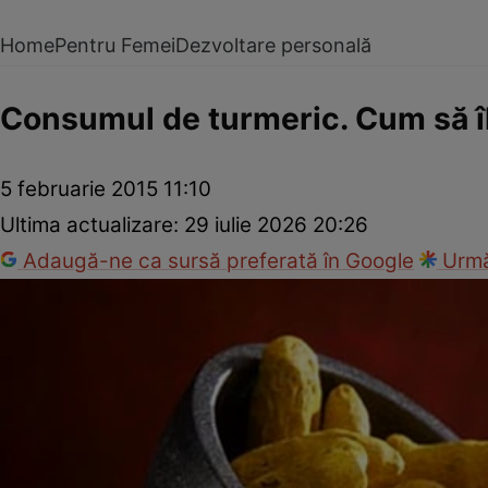
Home
Pentru Femei
Dezvoltare personală
Consumul de turmeric. Cum să î
5 februarie 2015 11:10
Ultima actualizare:
29 iulie 2026 20:26
Adaugă-ne ca sursă preferată în Google
Urmă