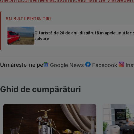
dieta
trucuri
femei
slabit
somn
calorii
stil de viata
exerc
MAI MULTE PENTRU TINE
O turistă de 28 de ani, dispărută în apele unui lac 
salvare
Urmărește-ne pe
Google News
Facebook
In
Ghid de cumpărături