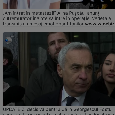
„Am intrat în metastază” Alina Pușcău, anunț
cutremurător înainte să intre în operație! Vedeta a
transmis un mesaj emoționant fanilor
www.wowbiz.
UPDATE Zi decisivă pentru Călin Georgescu! Fostul
candidat la prezidențiale află dacă va fi judecat pen