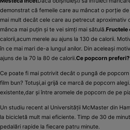
Mestecă încet
Dacă obişnuieşti să înfuleci mâncarea
demonstrat că femeile care au mâncat o porţie de p
mai mult decât cele care au petrecut aproximativ 
mânca mai puţin şi te vei simţi mai sătulă.
Fructele 
calorii,acum merele au ajuns la 130 de calorii. Mot
în ce mai mari de-a lungul anilor. Din aceleaşi motiv
ajuns de la 70 la 80 de calorii.
Ce popcorn preferi?
Ce poate fi mai potrivit decât o pungă de popcorn
film bun? Totuşi,ai grijă ce marcă de popcorn alegi
existente,dar şi între aromele de popcorn de pe pi
Un studiu recent al Universităţii McMaster din Hami
la bicicletă mult mai eficiente. Timp de 30 de minu
pedalări rapide la fiecare patru minute.