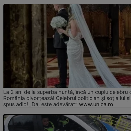
La 2 ani de la superba nuntă, încă un cuplu celebru 
România divorțează! Celebrul politician și soția lui ș
spus adio! „Da, este adevărat”
www.unica.ro