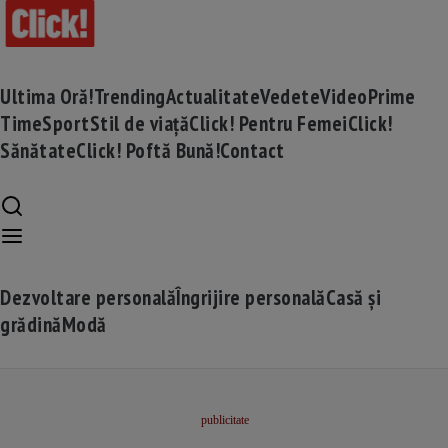
Ultima Oră!
Trending
Actualitate
Vedete
Video
Prime
Time
Sport
Stil de viață
Click! Pentru Femei
Click!
Sănătate
Click! Poftă Bună!
Contact
Dezvoltare personală
Îngrijire personală
Casă și
grădină
Modă