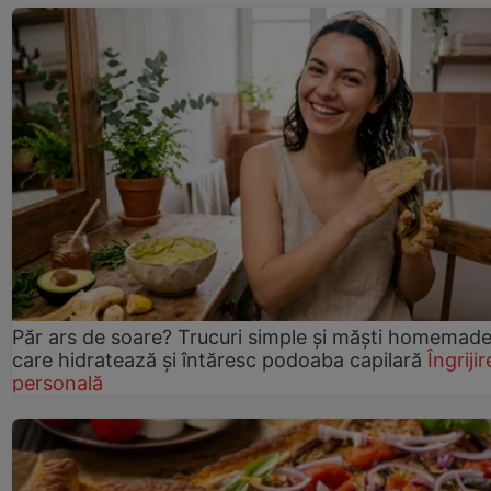
Păr ars de soare? Trucuri simple și măști homemad
care hidratează și întăresc podoaba capilară
Îngrijir
personală