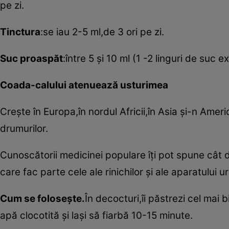
pe zi.
Tinctura
:se iau 2-5 ml,de 3 ori pe zi.
Suc proaspăt
:între 5 şi 10 ml (1 -2 linguri de suc 
Coada-calului atenuează usturimea
Creşte în Europa,în nordul Africii,în Asia şi-n Ame
drumurilor.
Cunoscătorii medicinei populare îţi pot spune cât d
care fac parte cele ale rinichilor şi ale aparatului ur
Cum se foloseşte.
În decocturi,îi păstrezi cel mai b
apă clocotită şi laşi să fiarbă 10-15 minute.