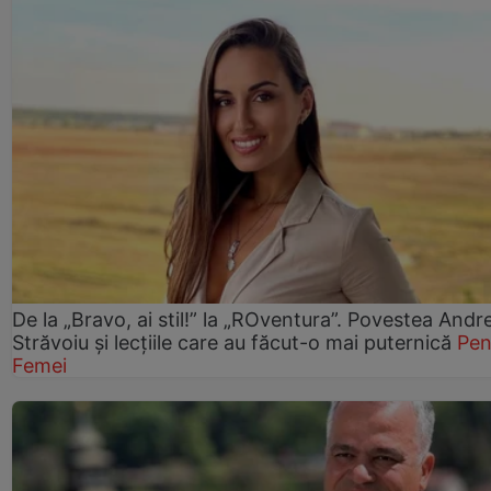
De la „Bravo, ai stil!” la „ROventura”. Povestea Andr
Străvoiu și lecțiile care au făcut-o mai puternică
Pen
Femei