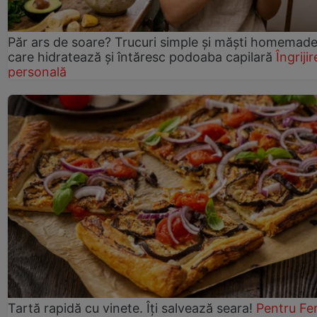
Păr ars de soare? Trucuri simple și măști homemad
care hidratează și întăresc podoaba capilară
Îngrijir
personală
Tartă rapidă cu vinete. Îți salvează seara!
Pentru Fe