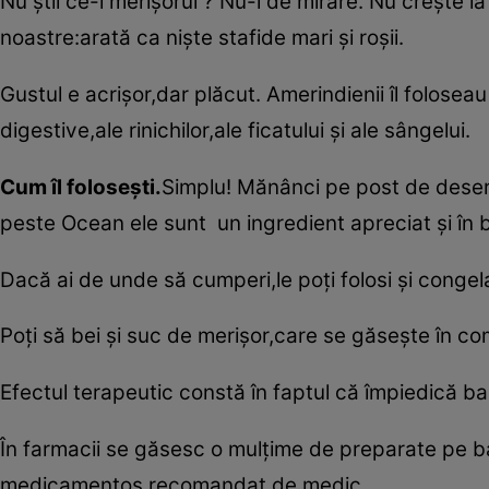
Nu ştii ce-i merişorul ? Nu-i de mirare. Nu creşte la
noastre:arată ca nişte stafide mari şi roşii.
Gustul e acrişor,dar plăcut. Amerindienii îl foloseau 
digestive,ale rinichilor,ale ficatului şi ale sângelui.
Cum îl foloseşti.
Simplu! Mănânci pe post de desert 
peste Ocean ele sunt un ingredient apreciat şi în 
Dacă ai de unde să cumperi,le poţi folosi şi congel
Poţi să bei şi suc de merişor,care se găseşte în co
Efectul terapeutic constă în faptul că împiedică bact
În farmacii se găsesc o mulţime de preparate pe b
medicamentos,recomandat de medic.