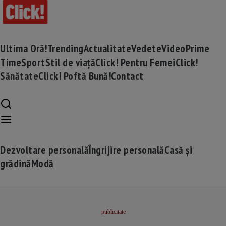
Ultima Oră!
Trending
Actualitate
Vedete
Video
Prime
Time
Sport
Stil de viață
Click! Pentru Femei
Click!
Sănătate
Click! Poftă Bună!
Contact
Dezvoltare personală
Îngrijire personală
Casă și
grădină
Modă