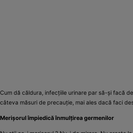
Cum dă căldura, infecţiile urinare par să-şi facă d
câteva măsuri de precauţie, mai ales dacă faci d
Merişorul împiedică înmulţirea germenilor