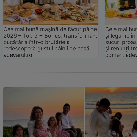
Cea mai bună mașină de făcut pâine
Cele mai bu
2026 – Top 5 + Bonus: transformă-ți
și legume în
bucătăria într-o brutărie și
sucuri proas
redescoperă gustul pâinii de casă
și renunți tr
adevarul.ro
comerț
adev