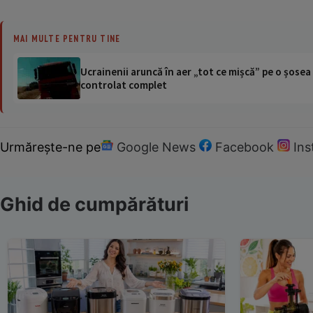
MAI MULTE PENTRU TINE
Ucrainenii aruncă în aer „tot ce mișcă” pe o șose
controlat complet
Urmărește-ne pe
Google News
Facebook
In
Ghid de cumpărături