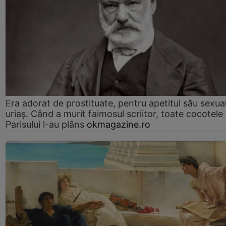
Era adorat de prostituate, pentru apetitul său sexua
uriaș. Când a murit faimosul scriitor, toate cocotele
Parisului l-au plâns
okmagazine.ro