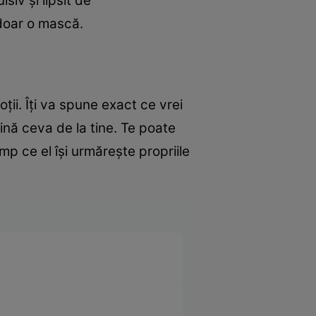
siv și lipsit de
 doar o mască.
ții. Îți va spune exact ce vrei
țină ceva de la tine. Te poate
mp ce el își urmărește propriile