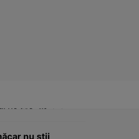
Click! Poftă Bună!
Contact
măcar nu știi