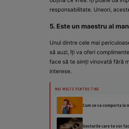
obțină ce vrea. Îți poate da impr
responsabilitate. Uneori, aceste
5. Este un maestru al man
Unul dintre cele mai periculoase
să auzi, îți va oferi compliment
face să te simți vinovată fără m
interese.
MAI MULTE PENTRU TINE
Cum se va comporta la ma
Gesturile care te vor fa