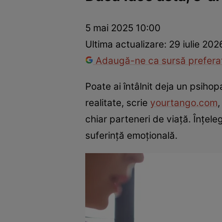
Dezvoltare personală
Îngrijire personală
Casă și grădină
5 mai 2025 10:00
Ultima actualizare:
29 iulie 20
Adaugă-ne ca sursă preferat
Poate ai întâlnit deja un psihopat
realitate, scrie
yourtango.com
,
chiar parteneri de viață. Înțele
suferință emoțională.