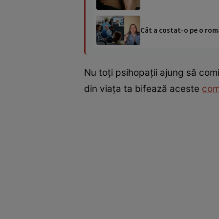
Cât a costat-o pe o româ
Nu toți psihopații ajung să com
din viața ta bifează aceste
com