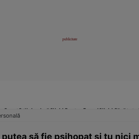
me
Sport
Stil de viață
Click! Pentru Femei
Click! Sănătate
ersonală
 putea să fie psihopat și tu nici 