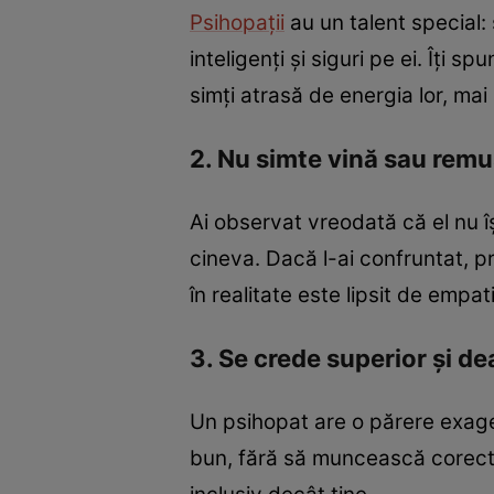
Psihopații
au un talent special:
inteligenți și siguri pe ei. Îți s
simți atrasă de energia lor, mai 
2. Nu simte vină sau remu
Ai observat vreodată că el nu î
cineva. Dacă l-ai confruntat, pr
în realitate este lipsit de empa
3. Se crede superior și de
Un psihopat are o părere exager
bun, fără să muncească corect