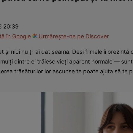
Modă
26 20:39
ă în Google
Urmărește-ne pe Discover
 și nici nu ți-ai dat seama. Deși filmele îi prezintă c
 mulți dintre ei trăiesc vieți aparent normale — sunt
gerea trăsăturilor lor ascunse te poate ajuta să te 