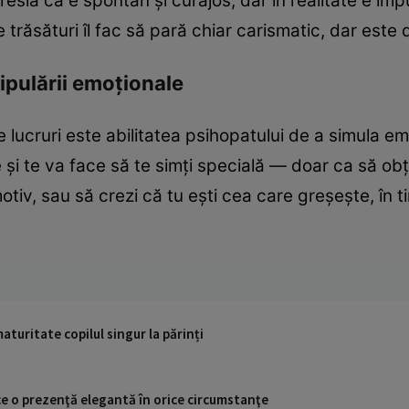
esia că e spontan și curajos, dar în realitate e impul
 trăsături îl fac să pară chiar carismatic, dar este
ipulării emoționale
 lucruri este abilitatea psihopatului de a simula emo
e și te va face să te simți specială — doar ca să ob
otiv, sau să crezi că tu ești cea care greșește, în ti
turitate copilul singur la părinți
ce o prezenţă elegantă în orice circumstanţe