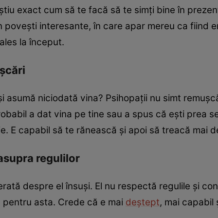
 știu exact cum să te facă să te simți bine în preze
pun povești interesante, în care apar mereu ca fiind er
ales la început.
șcări
și asumă niciodată vina? Psihopații nu simt remușc
obabil a dat vina pe tine sau a spus că ești prea s
tie. E capabil să te rănească și apoi să treacă mai d
asupra regulilor
ată despre el însuși. El nu respectă regulile și con
 pentru asta. Crede că e mai
deștept
, mai capabil ș