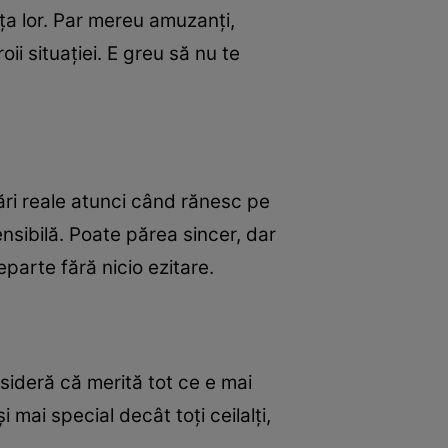
nța lor. Par mereu amuzanți,
oii situației. E greu să nu te
ări reale atunci când rănesc pe
ensibilă. Poate părea sincer, dar
eparte fără nicio ezitare.
sideră că merită tot ce e mai
i mai special decât toți ceilalți,