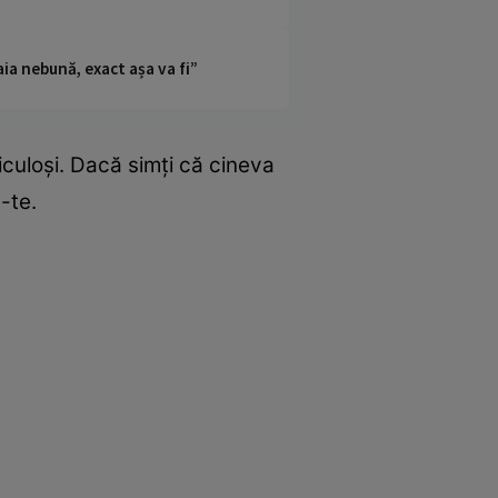
ia nebună, exact așa va fi”
iculoși. Dacă simți că cineva
ă-te.