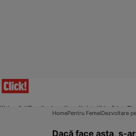
Ultima Oră!
Trending
Actualitate
Vedete
Video
Prime Ti
Home
Pentru Femei
Dezvoltare p
Dacă face asta, s-ar