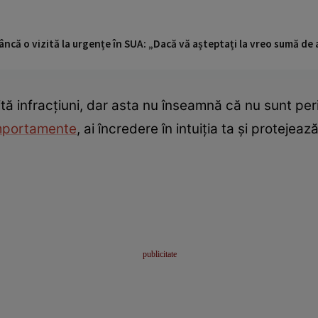
ncă o vizită la urgențe în SUA: „Dacă vă așteptați la vreo sumă de a
ită infracțiuni, dar asta nu înseamnă că nu sunt per
portamente
, ai încredere în intuiția ta și protejeaz