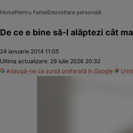
Home
Pentru Femei
Dezvoltare personală
De ce e bine să-l alăptezi cât ma
24 ianuarie 2014 11:05
Ultima actualizare:
29 iulie 2026 20:32
Adaugă-ne ca sursă preferată în Google
Urmă