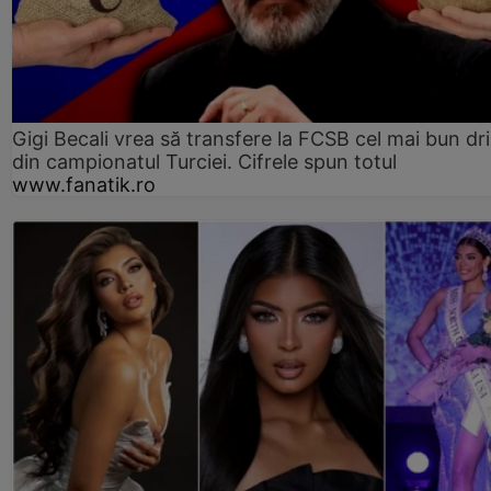
Gigi Becali vrea să transfere la FCSB cel mai bun dri
din campionatul Turciei. Cifrele spun totul
www.fanatik.ro