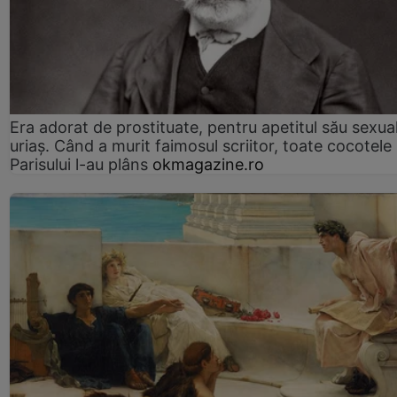
Era adorat de prostituate, pentru apetitul său sexua
uriaș. Când a murit faimosul scriitor, toate cocotele
Parisului l-au plâns
okmagazine.ro