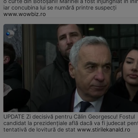
o curte din Botoșani! Marinel a fost înjunghiat în ini
iar concubina lui se numără printre suspecți
www.wowbiz.ro
UPDATE Zi decisivă pentru Călin Georgescu! Fostul
candidat la prezidențiale află dacă va fi judecat pen
tentativă de lovitură de stat
www.stirilekanald.ro