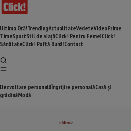
Ultima Oră!
Trending
Actualitate
Vedete
Video
Prime
Time
Sport
Stil de viață
Click! Pentru Femei
Click!
Sănătate
Click! Poftă Bună!
Contact
Dezvoltare personală
Îngrijire personală
Casă și
grădină
Modă