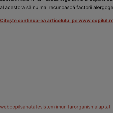
al acestora să nu mai recunoască factorii alergogen
Citeşte continuarea articolului
pe www.copilul.r
web
copil
sanatate
sistem imunitar
organism
alaptat