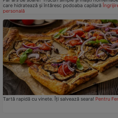
care hidratează și întăresc podoaba capilară
Îngrijir
personală
Tartă rapidă cu vinete. Îți salvează seara!
Pentru Fe