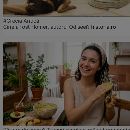
#Grecia Antică
Cine a fost Homer, autorul Odiseei?
historia.ro
Păr ars de soare? Trucuri simple și măști homemad