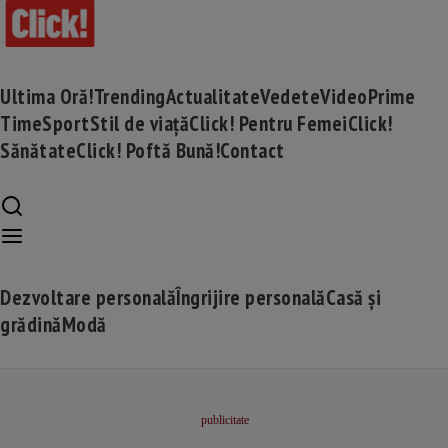
Ultima Oră!
Trending
Actualitate
Vedete
Video
Prime
Time
Sport
Stil de viață
Click! Pentru Femei
Click!
Sănătate
Click! Poftă Bună!
Contact
Dezvoltare personală
Îngrijire personală
Casă și
grădină
Modă