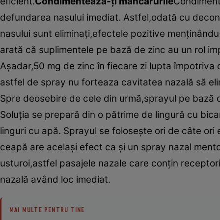
eficient.
Condimentează-ţi mâncărurile
Condimente
defundarea nasului imediat. Astfel,odată cu deconge
nasului sunt eliminaţi,efectele pozitive menţinând
arată că suplimentele pe bază de zinc au un rol imp
Aşadar,50 mg de zinc în fiecare zi lupta împotriva 
astfel de spray nu forteaza cavitatea nazală să e
Spre deosebire de cele din urmă,sprayul pe bază
Soluţia se prepară din o pătrime de lingură cu bic
linguri cu apă. Sprayul se foloseşte ori de câte ori
ceapă are acelaşi efect ca şi un spray nazal mento
usturoi,astfel pasajele nazale care conţin receptorii
nazală având loc imediat.
MAI MULTE PENTRU TINE