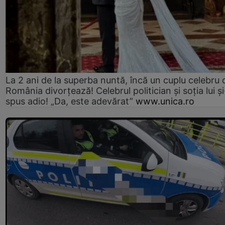
La 2 ani de la superba nuntă, încă un cuplu celebru 
România divorțează! Celebrul politician și soția lui ș
spus adio! „Da, este adevărat”
www.unica.ro