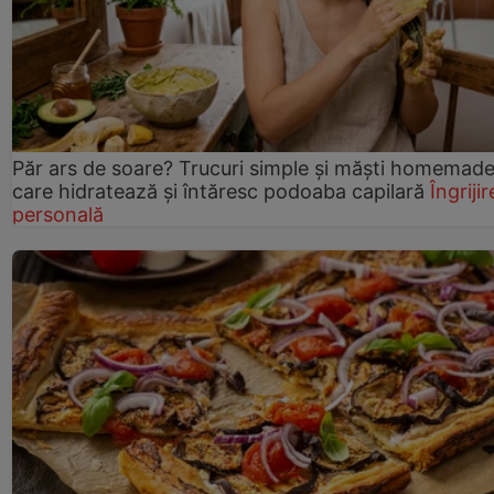
Păr ars de soare? Trucuri simple și măști homemad
care hidratează și întăresc podoaba capilară
Îngrijir
personală