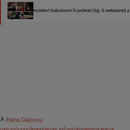
Incident halucinant în județul Cluj. O ambulanță 
Elena Diaconu
usturoi
condimente
nas infundat
mentol
ceapa