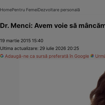
Home
Pentru Femei
Dezvoltare personală
Dr. Menci: Avem voie să mâncăm s
19 martie 2015 15:40
Ultima actualizare:
29 iulie 2026 20:25
Adaugă-ne ca sursă preferată în Google
Urmă