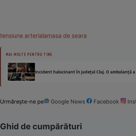
tensiune arteriala
masa de seara
MAI MULTE PENTRU TINE
Incident halucinant în județul Cluj. O ambulanță 
Urmărește-ne pe
Google News
Facebook
In
Ghid de cumpărături