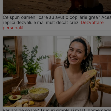
Ce spun oamenii care au avut o copilărie grea? Ace
replici dezvăluie mai mult decât crezi
Dezvoltare
personală
Păr ars de soare? Trucuri simple și măști homemad