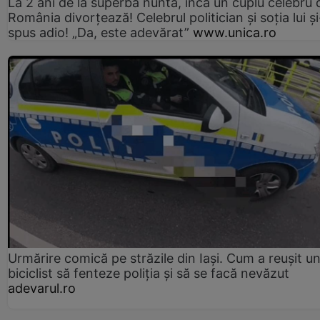
La 2 ani de la superba nuntă, încă un cuplu celebru 
România divorțează! Celebrul politician și soția lui ș
spus adio! „Da, este adevărat”
www.unica.ro
Urmărire comică pe străzile din Iași. Cum a reușit u
biciclist să fenteze poliția și să se facă nevăzut
adevarul.ro