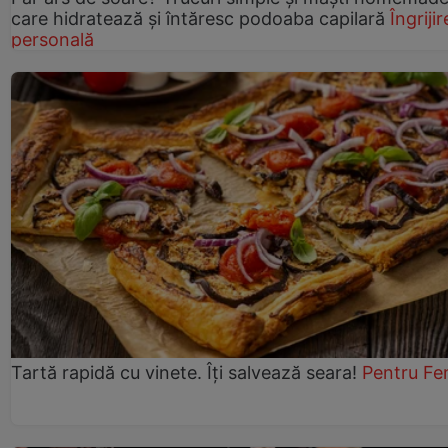
care hidratează și întăresc podoaba capilară
Îngrijir
personală
Tartă rapidă cu vinete. Îți salvează seara!
Pentru Fe