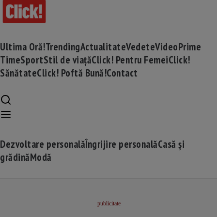
Ultima Oră!
Trending
Actualitate
Vedete
Video
Prime
Time
Sport
Stil de viață
Click! Pentru Femei
Click!
Sănătate
Click! Poftă Bună!
Contact
Dezvoltare personală
Îngrijire personală
Casă și
grădină
Modă