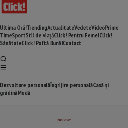
Ultima Oră!
Trending
Actualitate
Vedete
Video
Prime
Time
Sport
Stil de viață
Click! Pentru Femei
Click!
Sănătate
Click! Poftă Bună!
Contact
Dezvoltare personală
Îngrijire personală
Casă și
grădină
Modă