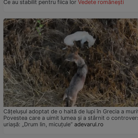
Ce au stabilit pentru fiica lor
Vedete românești
Cățelușul adoptat de o haită de lupi în Grecia a muri
Povestea care a uimit lumea și a stârnit o controver
uriașă: „Drum lin, micuțule”
adevarul.ro