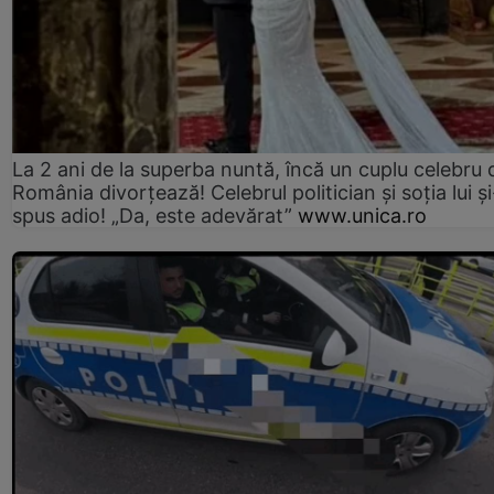
La 2 ani de la superba nuntă, încă un cuplu celebru 
România divorțează! Celebrul politician și soția lui ș
spus adio! „Da, este adevărat”
www.unica.ro