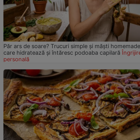
Păr ars de soare? Trucuri simple și măști homemad
care hidratează și întăresc podoaba capilară
Îngrijir
personală