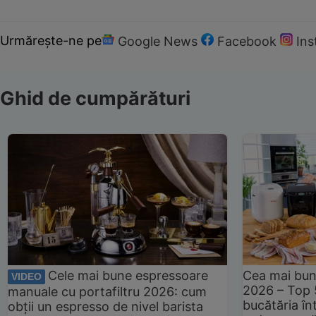
Urmărește-ne pe
Google News
Facebook
In
Ghid de cumpărături
Cele mai bune espressoare
Cea mai bun
VIDEO
2026 – Top 
manuale cu portafiltru 2026: cum
bucătăria înt
obții un espresso de nivel barista