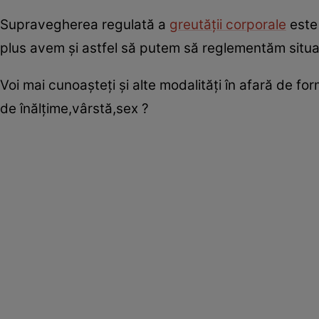
Supravegherea regulată a
greutăţii corporale
este 
plus avem şi astfel să putem să reglementăm situaţ
Voi mai cunoaşteţi şi alte modalităţi în afară de fo
de înălţime,vârstă,sex ?