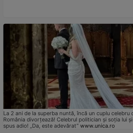
La 2 ani de la superba nuntă, încă un cuplu celebru 
România divorțează! Celebrul politician și soția lui ș
spus adio! „Da, este adevărat”
www.unica.ro