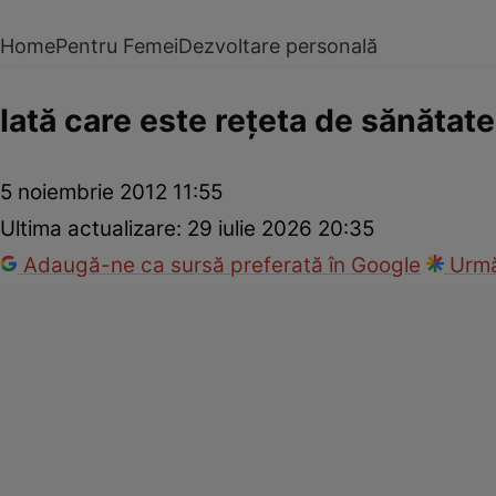
Home
Pentru Femei
Dezvoltare personală
Iată care este reţeta de sănătate 
5 noiembrie 2012 11:55
Ultima actualizare:
29 iulie 2026 20:35
Adaugă-ne ca sursă preferată în Google
Urmă