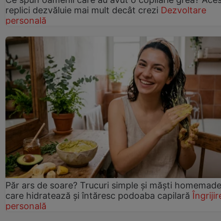
replici dezvăluie mai mult decât crezi
Dezvoltare
personală
Păr ars de soare? Trucuri simple și măști homemad
care hidratează și întăresc podoaba capilară
Îngrijir
personală