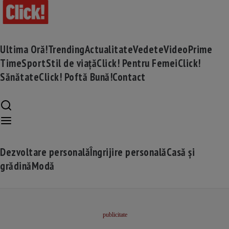
Ultima Oră!
Trending
Actualitate
Vedete
Video
Prime
Time
Sport
Stil de viață
Click! Pentru Femei
Click!
Sănătate
Click! Poftă Bună!
Contact
Dezvoltare personală
Îngrijire personală
Casă și
grădină
Modă