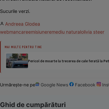
Sucurile verzi.
Andreea Glodea
web
mancare
emisiune
remediu natural
olivia steer
MAI MULTE PENTRU TINE
Pericol de moarte la trecerea de cale ferată la Pet
Urmărește-ne pe
Google News
Facebook
In
Ghid de cumpărături