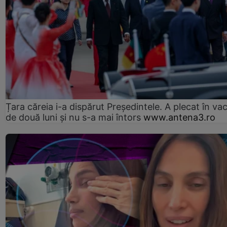
Țara căreia i-a dispărut Președintele. A plecat în va
de două luni și nu s-a mai întors
www.antena3.ro